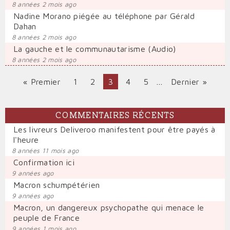
8 années 2 mois ago
Nadine Morano piégée au téléphone par Gérald
Dahan
8 années 2 mois ago
La gauche et le communautarisme (Audio)
8 années 2 mois ago
Première
« Premier
Page
1
Page
2
Page
3
Page
4
Page
5
…
Dernière
Dernier »
PAGINATION
page
courante
page
COMMENTAIRES RÉCENTS
Les livreurs Deliveroo manifestent pour être payés à
l'heure
8 années 11 mois ago
Confirmation ici
9 années ago
Macron schumpétérien
9 années ago
Macron, un dangereux psychopathe qui menace le
peuple de France
9 années 1 mois ago