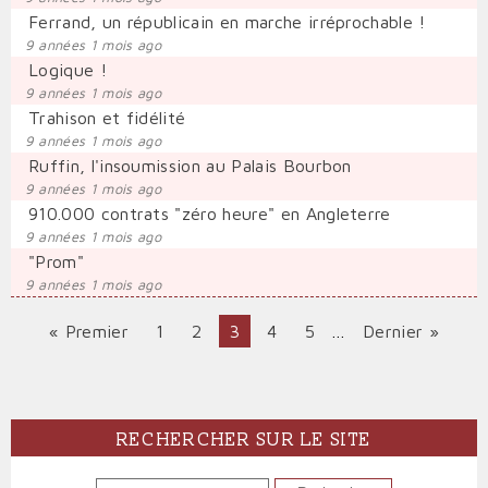
Ferrand, un républicain en marche irréprochable !
9 années 1 mois ago
Logique !
9 années 1 mois ago
Trahison et fidélité
9 années 1 mois ago
Ruffin, l'insoumission au Palais Bourbon
9 années 1 mois ago
910.000 contrats "zéro heure" en Angleterre
9 années 1 mois ago
"Prom"
9 années 1 mois ago
Première
« Premier
Page
1
Page
2
Page
3
Page
4
Page
5
…
Dernière
Dernier »
PAGINATION
page
courante
page
RECHERCHER SUR LE SITE
RECHERCHER