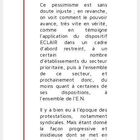
à
Ce pessimisme est sans
Probable
doute injuste ; en revanche,
soumission
on voit comment le pouvoir
des
avance, très vite en vérité,
profs
comme en témoigne
par
l'application du dispositif
profête
ECLAIR dans un cadre
(non
d'abord restreint, à un
vérifié)
certain nombre
d'établissements du secteur
prioritaire, puis à l'ensemble
de ce secteur, et
prochainement donc, du
moins quant à certaines de
ses dispositions, à
l'ensemble de l'E.N.
Il y a bien eu à l'époque des
protestations, notamment
syndicales. Mais étant donné
la façon progressive et
insidieuse dont se met en