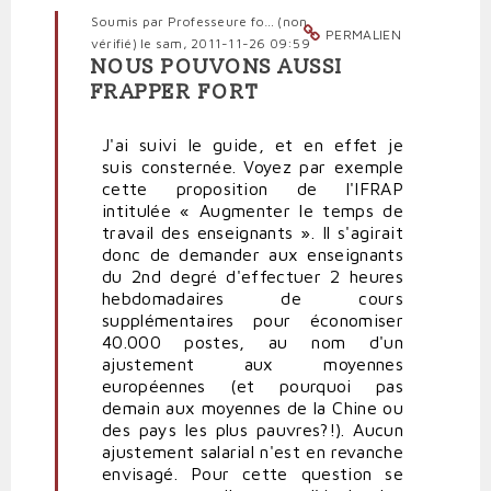
Soumis par
Professeure fo… (non
PERMALIEN
vérifié)
le sam, 2011-11-26 09:59
NOUS POUVONS AUSSI
En
FRAPPER FORT
réponse
à
J'ai suivi le guide, et en effet je
IFRAP
suis consternée. Voyez par exemple
fort!
cette proposition de l'IFRAP
par
intitulée « Augmenter le temps de
panini
travail des enseignants ». Il s'agirait
(non
donc de demander aux enseignants
vérifié)
du 2nd degré d'effectuer 2 heures
hebdomadaires de cours
supplémentaires pour économiser
40.000 postes, au nom d'un
ajustement aux moyennes
européennes (et pourquoi pas
demain aux moyennes de la Chine ou
des pays les plus pauvres?!). Aucun
ajustement salarial n'est en revanche
envisagé. Pour cette question se