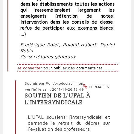
dans les établissements toutes les actions
qui rassembleraient largement les
enseignants (rétention de notes,
intervention dans les conseils de classe,
refus de participer aux examens blancs,
…)
Frédérique Rolet, Roland Hubert, Daniel
Robin
Co-secrétaires généraux.
se connecter
pour publier des commentaires
Soumis par
Polit'producteur (non
PERMALIEN
vérifié)
le sam, 2011-11-26 15:49
SOUTIEN DE L'UFAL À
En
L'INTERSYNDICALE
réponse
à
L’UFAL soutient l’intersyndicale et
Évaluation
demande le retrait du décret sur
des
l’évaluation des professeurs
personnels