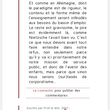
Et comme en Allemagne, dont
Nous
le paradigme est de rigueur, le
pouvons
contenu et la forme même de
aussi
l'enseignement seront inféodés
frapper
aux besoins du bassin d'emploi.
fort
Le reste est gravissime, le pire
par
est évidemment là, comme
Professeure
Nietzsche l'avait bien vu. C'est
fo…
ce que nous devons avant tout
(non
faire entendre dans notre
vérifié)
refus, non seulement parce
qu'il y va ici prioritairement de
notre mission de service
public, et donc de l'avenir des
enfants, mais parce que sinon
nous serons (sur)taxés de
corporatisme...
se connecter
pour publier des
commentaires
Soumis par
Prof
le dim, 2011-