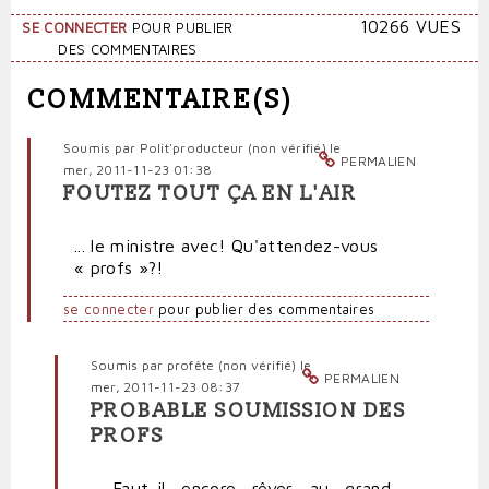
10266 VUES
SE CONNECTER
POUR PUBLIER
DES COMMENTAIRES
COMMENTAIRE(S)
Soumis par
Polit'producteur (non vérifié)
le
PERMALIEN
mer, 2011-11-23 01:38
FOUTEZ TOUT ÇA EN L'AIR
... le ministre avec! Qu'attendez-vous
« profs »?!
se connecter
pour publier des commentaires
Soumis par
profête (non vérifié)
le
PERMALIEN
mer, 2011-11-23 08:37
PROBABLE SOUMISSION DES
En
PROFS
réponse
à
Faut-il encore rêver au grand
Foutez