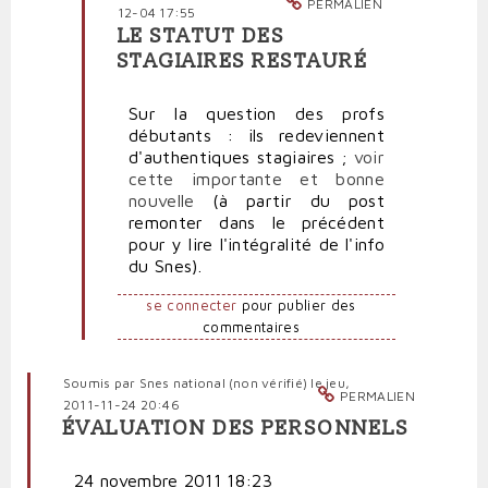
PERMALIEN
12-04 17:55
LE STATUT DES
En
STAGIAIRES RESTAURÉ
réponse
à
Sur la question des profs
Nous
débutants : ils redeviennent
pouvons
d'authentiques stagiaires ;
voir
aussi
cette importante et bonne
frapper
nouvelle
(à partir du post
fort
remonter dans le précédent
par
pour y lire l'intégralité de l'info
Professeure
du Snes).
fo…
(non
se connecter
pour publier des
vérifié)
commentaires
Soumis par
Snes national (non vérifié)
le jeu,
PERMALIEN
2011-11-24 20:46
ÉVALUATION DES PERSONNELS
24 novembre 2011 18:23