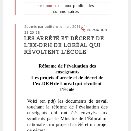
par
se connecter
pour publier des
Snes
commentaires
national
(non
vérifié)
Soumis par
politpro
le mar, 2011-11-
PERMALIEN
29 23:28
LES ARRÊTÉ ET DÉCRET DE
En
L’EX-DRH DE LORÉAL QUI
réponse
RÉVOLTENT L’ÉCOLE
à
Évaluation
des
Réforme de l’évaluation des
personnels
enseignants
par
Les projets d'arrêté et de décret de
Snes
l’ex-DRH de Loréal qui révoltent
national
l’École
(non
vérifié)
Voici (en
pdf
) les documents de travail
touchant la réforme de l’évaluation des
enseigants qui ont été envoyés aux
syndicats par le Minsitre de l’Éducation
nationale : un projet d’arrêté et un projet
de
décret.