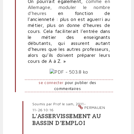
On pourrait également,
comme en
Allemagne, moduler le nombre
d’heures
en fonction de
l’ancienneté : plus on est aguerri au
métier, plus on donne d’heures de
cours. Cela faciliterait l’entrée dans
le métier des enseignants
débutants, qui assurent autant
d’heures que les autres professeurs,
alors qu’ils doivent préparer leurs
cours de A à Z. »
se connecter
pour publier des
commentaires
Soumis par
Prof
le sam, 2011-
PERMALIEN
11-26 10:16
L'ASSERVISSEMENT AU
En
BASSIN D'EMPLOI
réponse
à