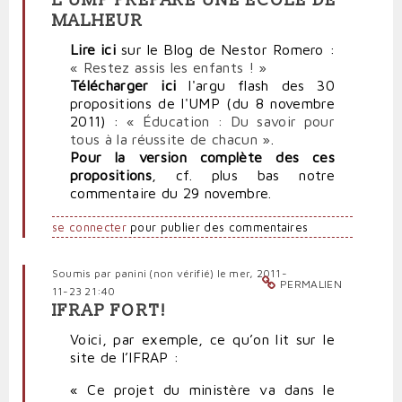
L'UMP PRÉPARE UNE ÉCOLE DE
MALHEUR
Lire ici
sur le Blog de Nestor Romero :
« Restez assis les enfants ! »
Télécharger ici
l'argu flash des 30
propositions de l'UMP (du 8 novembre
2011) :
« Éducation : Du savoir pour
tous à la réussite de chacun »
.
Pour la version complète des ces
propositions
, cf. plus bas notre
commentaire du 29 novembre.
se connecter
pour publier des commentaires
Soumis par
panini (non vérifié)
le mer, 2011-
PERMALIEN
11-23 21:40
IFRAP FORT!
Voici, par exemple, ce qu’on lit sur le
site de l’IFRAP :
« Ce projet du ministère va dans le