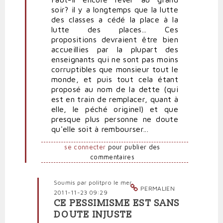
soir? il y a longtemps que la lutte
tout
des classes a cédé la place à la
ça
lutte des places... Ces
en
propositions devraient être bien
l'air
accueillies par la plupart des
par
enseignants qui ne sont pas moins
Polit'producteur
corruptibles que monsieur tout le
(non
monde, et puis tout cela étant
vérifié)
proposé au nom de la dette (qui
est en train de remplacer, quant à
elle, le péché originel) et que
presque plus personne ne doute
qu'elle soit à rembourser...
se connecter
pour publier des
commentaires
Soumis par
politpro
le mer,
PERMALIEN
2011-11-23 09:29
CE PESSIMISME EST SANS
En
DOUTE INJUSTE
réponse