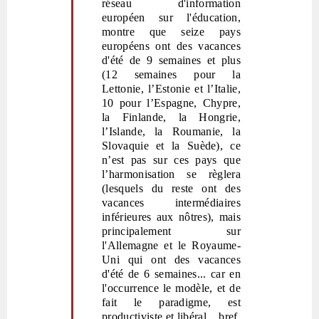
réseau d'information
européen sur l'éducation,
montre que seize pays
européens ont des vacances
d'été de 9 semaines et plus
(12 semaines pour la
Lettonie, l’Estonie et l
’
Italie,
10 pour l
’
Espagne, Chypre,
la Finlande, la Hongrie,
l
’
Islande, la Roumanie, la
Slovaquie et la Suède), ce
n’est pas sur ces pays que
l’harmonisation se règlera
(lesquels du reste ont des
vacances intermédiaires
inférieures aux nôtres), mais
principalement sur
l'Allemagne et le Royaume-
Uni qui ont des vacances
d'été de 6 semaines... car en
l'occurrence le modèle, et de
fait le paradigme, est
productiviste et libéral... bref,