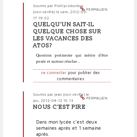
vérifié)
Soumis par
Polit'producteur
PERMALIEN
(non vérifié)
le sam, 2012-03-
17 19:02
QUELQU'UN SAIT-IL
En
QUELQUE CHOSE SUR
réponse
LES VACANCES DES
à
ATOS?
Et
que
Question pertinente qui mérite d'être
se
posée et surtout résolue...
passe-
t-
se connecter
pour publier des
il
commentaires
pour
les
Soumis par
jean (non vérifié)
le
personnels
PERMALIEN
jeu, 2012-04-12 15:13
administratifs?
NOUS C'EST PIRE
par
En
Polit'producteur
réponse
(non
Dans mon lycée c'est deux
à
vérifié)
semaines après et 1 semaine
Et
après.
que