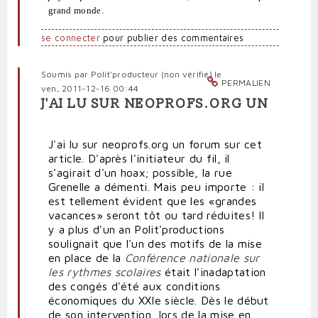
grand monde.
se connecter
pour publier des commentaires
Soumis par
Polit'producteur (non vérifié)
le
PERMALIEN
ven, 2011-12-16 00:44
J'AI LU SUR NEOPROFS.ORG UN
J'ai lu sur neoprofs.org un forum sur cet
article. D'après l'initiateur du fil, il
s'agirait d'un hoax; possible, la rue
Grenelle a démenti. Mais peu importe : il
est tellement évident que les «grandes
vacances» seront tôt ou tard réduites! Il
y a plus d'un an Polit'productions
soulignait que l'un des motifs de la mise
en place de la
Conférence nationale sur
les rythmes scolaires
était l'inadaptation
des congés d'été aux conditions
économiques du XXIe siècle. Dès le début
de son intervention, lors de la mise en