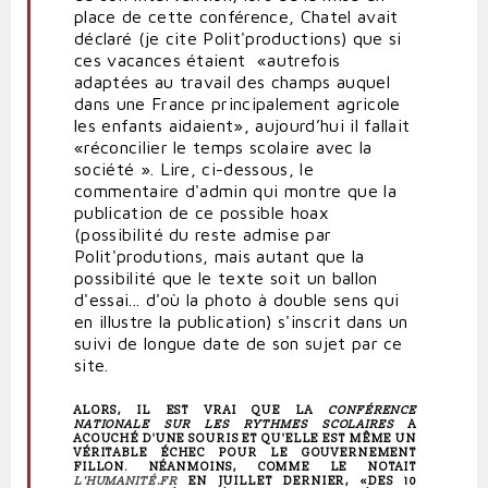
place de cette conférence, Chatel avait
déclaré (je cite Polit'productions) que si
ces vacances étaient «autrefois
adaptées au travail des champs auquel
dans une France principalement agricole
les enfants aidaient», aujourd’hui il fallait
«réconcilier le temps scolaire avec la
société ».
Lire, ci-dessous, le
commentaire d'admin qui montre que la
publication de ce possible hoax
(possibilité du reste admise par
Polit'produtions, mais autant que la
possibilité que le texte soit un ballon
d'essai... d'où la photo à double sens qui
en illustre la publication) s'inscrit dans un
suivi de longue date de son sujet par ce
site.
ALORS, IL EST VRAI QUE LA
CONFÉRENCE
NATIONALE SUR LES RYTHMES SCOLAIRES
A
ACOUCHÉ D'UNE SOURIS ET QU'ELLE EST MÊME UN
VÉRITABLE ÉCHEC POUR LE GOUVERNEMENT
FILLON. NÉANMOINS, COMME LE NOTAIT
L'HUMANITÉ.FR
EN JUILLET DERNIER, «DES 10