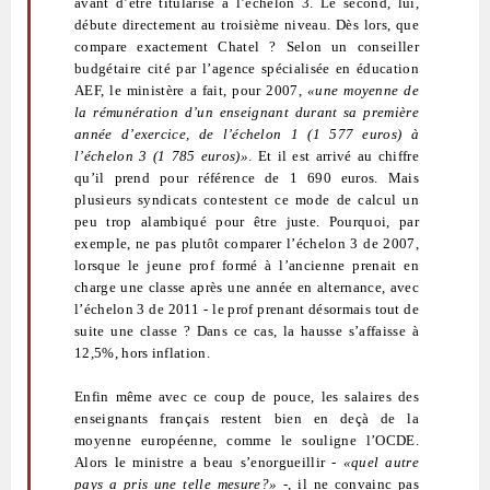
avant d’être titularisé à l’échelon 3. Le second, lui,
débute directement au troisième niveau. Dès lors, que
compare exactement Chatel ? Selon un conseiller
budgétaire cité par l’agence spécialisée en éducation
AEF, le ministère a fait, pour 2007,
«une moyenne de
la rémunération d’un enseignant durant sa première
année d’exercice, de l’échelon 1 (1 577 euros) à
l’échelon 3 (1 785 euros)»
. Et il est arrivé au chiffre
qu’il prend pour référence de 1 690 euros. Mais
plusieurs syndicats contestent ce mode de calcul un
peu trop alambiqué pour être juste. Pourquoi, par
exemple, ne pas plutôt comparer l’échelon 3 de 2007,
lorsque le jeune prof formé à l’ancienne prenait en
charge une classe après une année en alternance, avec
l’échelon 3 de 2011 - le prof prenant désormais tout de
suite une classe ? Dans ce cas, la hausse s’affaisse à
12,5%, hors inflation.
Enfin même avec ce coup de pouce, les salaires des
enseignants français restent bien en deçà de la
moyenne européenne, comme le souligne l’OCDE.
Alors le ministre a beau s’enorgueillir -
«quel autre
pays a pris une telle mesure?»
-, il ne convainc pas