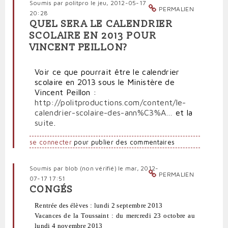
Soumis par
politpro
le jeu, 2012-05-17
PERMALIEN
20:28
QUEL SERA LE CALENDRIER
SCOLAIRE EN 2013 POUR
VINCENT PEILLON?
Voir ce que pourrait être le calendrier
scolaire en 2013 sous le Ministère de
Vincent Peillon :
http://politproductions.com/content/le-
calendrier-scolaire-des-ann%C3%A…
et la
suite
.
se connecter
pour publier des commentaires
Soumis par
blob (non vérifié)
le mar, 2012-
PERMALIEN
07-17 17:51
CONGÉS
Rentrée des élèves : lundi 2 septembre 2013
Vacances de la Toussaint : du mercredi 23 octobre au
lundi 4 novembre 2013