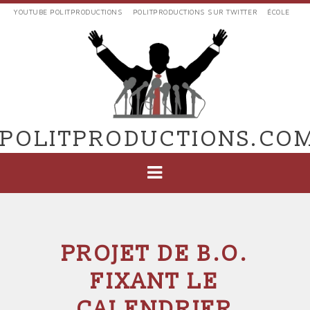
Aller
YOUTUBE POLITPRODUCTIONS
POLITPRODUCTIONS SUR TWITTER
ÉCOLE
au
LIENS
contenu
EXTERNES
principal
VERS
POLIT'PRODUCTIONS
POLITPRODUCTIONS.CO
NAVIGATION
PRINCIPALE
PROJET DE B.O.
FIXANT LE
CALENDRIER