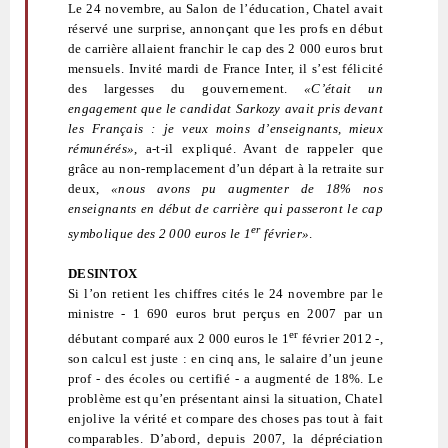
Le 24 novembre, au Salon de l’éducation, Chatel avait
réservé une surprise, annonçant que les profs en début
de carrière allaient franchir le cap des 2 000 euros brut
mensuels. Invité mardi de France Inter, il s’est félicité
des largesses du gouvernement.
«C’était un
engagement que le candidat Sarkozy avait pris devant
les Français : je veux moins d’enseignants, mieux
rémunérés»
, a-t-il expliqué. Avant de rappeler que
grâce au non-remplacement d’un départ à la retraite sur
deux,
«nous avons pu augmenter de 18% nos
enseignants en début de carrière qui passeront le cap
er
symbolique des 2 000 euros le 1
février»
.
DESINTOX
Si l’on retient les chiffres cités le 24 novembre par le
ministre - 1 690 euros brut perçus en 2007 par un
er
débutant comparé aux 2 000 euros le 1
février 2012 -,
son calcul est juste : en cinq ans, le salaire d’un jeune
prof - des écoles ou certifié - a augmenté de 18%. Le
problème est qu’en présentant ainsi la situation, Chatel
enjolive la vérité et compare des choses pas tout à fait
comparables. D’abord, depuis 2007, la dépréciation