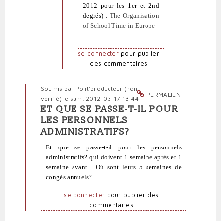
sérénité
2012 pour les 1er et 2nd
à
degrés) :
The Organisation
bon
of School Time in Europe
compte
par
politpro
se connecter
pour publier
des commentaires
Soumis par
Polit'producteur (non
PERMALIEN
vérifié)
le sam, 2012-03-17 13:44
ET QUE SE PASSE-T-IL POUR
En
LES PERSONNELS
réponse
ADMINISTRATIFS?
à
J'ai
Et que se passe-t-il pour les personnels
lu
administratifs? qui doivent 1 semaine après et 1
sur
semaine avant... Où sont leurs 5 semaines de
neoprofs.org
congés annuels?
un
par
se connecter
pour publier des
Polit'producteur
commentaires
(non