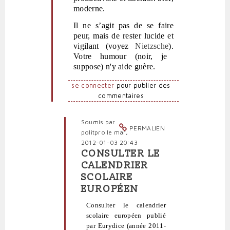
moderne.
Il ne s’agit pas de se faire
peur, mais de rester lucide et
vigilant (voyez
Nietzsche
).
Votre humour (noir, je
suppose) n'y aide guère.
se connecter
pour publier des
commentaires
Soumis par
PERMALIEN
politpro
le mar,
2012-01-03 20:43
CONSULTER LE
En
CALENDRIER
réponse
SCOLAIRE
à
EUROPÉEN
Calendrier
scolaire
Consulter le calendrier
hoaxique
scolaire européen publié
et
par Eurydice (année 2011-