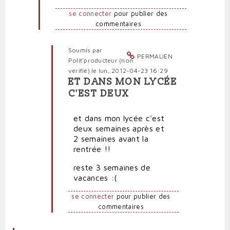
se
se connecter
pour publier des
passe-
commentaires
t-
il
pour
Soumis par
PERMALIEN
les
Polit'producteur (non
personnels
vérifié)
le lun, 2012-04-23 16:29
administratifs?
ET DANS MON LYCÉE
En
par
C'EST DEUX
réponse
Polit'producteur
à
(non
et dans mon lycée c'est
Nous
vérifié)
deux semaines après et
c'est
2 semaines avant la
pire
rentrée !!
par
jean
reste 3 semaines de
(non
vacances :(
vérifié)
se connecter
pour publier des
commentaires