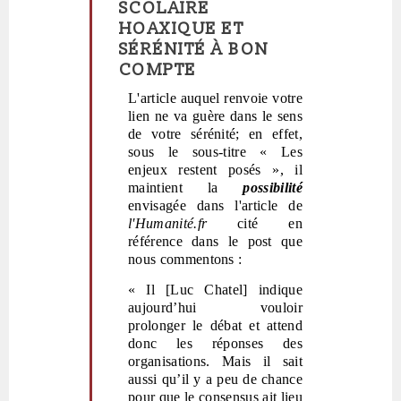
SCOLAIRE
réponse
HOAXIQUE ET
à
SÉRÉNITÉ À BON
Arrêtez
COMPTE
de
vous
L'article auquel renvoie votre
faire
lien ne va guère dans le sens
peur!
de votre sérénité; en effet,
par
sous le sous-titre
« Les
Polit'producteur
enjeux restent posés
»
, il
(non
maintient la
possibilité
vérifié)
envisagée dans l'article de
l'Humanité.fr
cité en
référence dans le post que
nous commentons :
« Il [Luc Chatel] indique
aujourd’hui vouloir
prolonger le débat et attend
donc les réponses des
organisations. Mais il sait
aussi qu’il y a peu de chance
pour que le consensus ait lieu