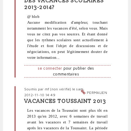
DES VACANCES SCOLAIRES
réponse
2013-2014?
à
Congés
@ blob
par
Aucune modification d'ampleur, touchant
blob
notamment les vacances d'été, selon vous. Mais
(non
vous ne citez pas vos sources. Et étant donné
vérifié)
que les rythmes scolaires sont actuellement à
l'étude et font l'objet de discussions et de
négociations, on peut légitimement douter de
votre information...
se connecter
pour publier des
commentaires
Soumis par
mf (non vérifié)
le sam,
PERMALIEN
2012-11-10 14:49
VACANCES TOUSSAINT 2013
En
réponse
Les vacances de la Toussaint sont plus tôt en
à
2013 qu'en 2012, avec 6 semaines de travail
Congés
avant les vacances et 7 semaines de travail
par
après les vacances de la Toussaint. La période