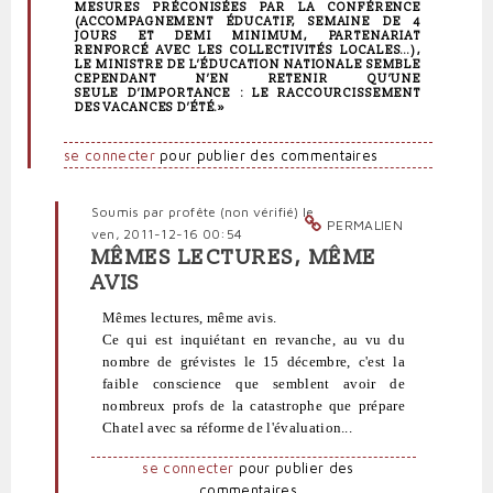
MESURES PRÉCONISÉES PAR LA CONFÉRENCE
(ACCOMPAGNEMENT ÉDUCATIF, SEMAINE DE 4
JOURS ET DEMI MINIMUM, PARTENARIAT
RENFORCÉ AVEC LES COLLECTIVITÉS LOCALES…),
LE MINISTRE DE L’ÉDUCATION NATIONALE SEMBLE
CEPENDANT N’EN RETENIR QU’UNE
SEULE D’IMPORTANCE : LE RACCOURCISSEMENT
DES VACANCES D’ÉTÉ.»
se connecter
pour publier des commentaires
Soumis par
profête (non vérifié)
le
PERMALIEN
ven, 2011-12-16 00:54
MÊMES LECTURES, MÊME
En
AVIS
réponse
à
Mêmes lectures, même avis.
J'ai
Ce qui est inquiétant en revanche, au vu du
lu
nombre de grévistes le 15 décembre, c'est la
sur
faible conscience que semblent avoir de
neoprofs.org
nombreux profs de la catastrophe que prépare
un
Chatel avec sa réforme de l'évaluation...
par
Polit'producteur
se connecter
pour publier des
(non
commentaires