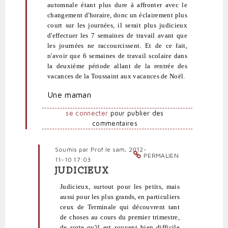
blob
automnale étant plus dure à affronter avec le
(non
changement d'horaire, donc un éclairement plus
vérifié)
court sur les journées, il serait plus judicieux
d'effectuer les 7 semaines de travail avant que
les journées ne raccourcissent. Et de ce fait,
n'avoir que 6 semaines de travail scolaire dans
la deuxième période allant de la rentrée des
vacances de la Toussaint aux vacances de Noël.
Une maman
se connecter
pour publier des
commentaires
Soumis par
Prof
le sam, 2012-
PERMALIEN
11-10 17:03
JUDICIEUX
En
réponse
Judicieux, surtout pour les petits, mais
à
aussi pour les plus grands, en particuliers
Vacances
ceux de Terminale qui découvrent tant
Toussaint
de choses au cours du premier trimestre,
2013
de sorte qu'il est souvent bien difficile