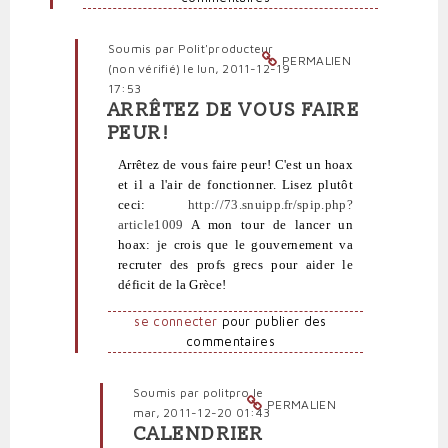
vérifié)
Soumis par
Polit'producteur
PERMALIEN
(non vérifié)
le lun, 2011-12-19
17:53
ARRÊTEZ DE VOUS FAIRE
En
PEUR!
réponse
à
Arrêtez de vous faire peur! C'est un hoax
Mêmes
et il a l'air de fonctionner. Lisez plutôt
lectures,
ceci:
http://73.snuipp.fr/spip.php?
même
article1009
A mon tour de lancer un
avis
hoax: je crois que le gouvernement va
par
recruter des profs grecs pour aider le
profête
déficit de la Grèce!
(non
vérifié)
se connecter
pour publier des
commentaires
Soumis par
politpro
le
PERMALIEN
mar, 2011-12-20 01:43
CALENDRIER
En