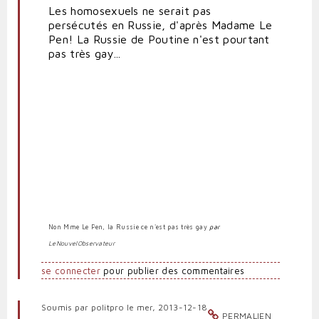
Les homosexuels ne serait pas
par
persécutés en Russie, d'après Madame Le
Anti-
Pen! La Russie de Poutine n'est pourtant
marionnettiste
pas très gay...
Non Mme Le Pen, la Russie ce n'est pas très gay
par
LeNouvelObservateur
se connecter
pour publier des commentaires
Soumis par
politpro
le mer, 2013-12-18
PERMALIEN