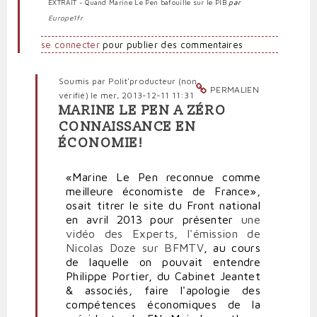
EXTRAIT - Quand Marine Le Pen bafouille sur le PIB
par
Europe1fr
se connecter
pour publier des commentaires
Soumis par
Polit'producteur (non
PERMALIEN
vérifié)
le mer, 2013-12-11 11:31
MARINE LE PEN A ZÉRO
En
CONNAISSANCE EN
réponse
ÉCONOMIE!
à
Qu'on
se
«Marine Le Pen reconnue comme
le
meilleure économiste de France»,
dise
osait titrer le site du Front national
:
en avril 2013 pour présenter
une
Marine
vidéo des Experts, l'émission de
Le
Nicolas Doze sur BFMTV
, au cours
Pen
de laquelle on pouvait entendre
est
Philippe Portier, du Cabinet Jeantet
économiquement
& associés, faire l'apologie des
nulle
compétences économiques de la
!