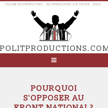
Aller
YOUTUBE POLITPRODUCTIONS
POLITPRODUCTIONS SUR TWITTER
ÉCOLE
au
LIENS
contenu
EXTERNES
principal
VERS
POLIT'PRODUCTIONS
POLITPRODUCTIONS.CO
NAVIGATION
PRINCIPALE
POURQUOI
S'OPPOSER AU
FRONT NATIONAL?