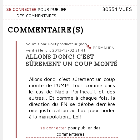
30554 VUES
SE CONNECTER
POUR PUBLIER
DES COMMENTAIRES
COMMENTAIRE(S)
Soumis par
Polit'producteur (non
PERMALIEN
vérifié)
le lun, 2013-12-02 21:41
ALLONS DONC! C'EST
En
SÛREMENT UN COUP MONTÉ
réponse
à
Allons donc! c'est sûrement un coup
Le
monté de l'UMP! Tout comme dans
"recruteur"
le cas de
Nadia Portheault
et des
du
autres... Et comme à chaque fois, la
FN
direction du FN se dérobe derrière
pris
une justification ad hoc pour hurler
en
à la manipulation... Lol!
flagrant
délit
se connecter
pour publier des
de
commentaires
mensonge