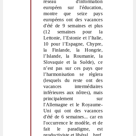
réseau d'information
européen sur l'éducation,
montre que seize pays
européens ont des vacances
d'été de 9 semaines et plus
(12 semaines pour la
Lettonie, l’Estonie et l
’
Italie,
10 pour l
’
Espagne, Chypre,
la Finlande, la Hongrie,
l
’
Islande, la Roumanie, la
Slovaquie et la Suède), ce
n’est pas sur ces pays que
l’harmonisation se règlera
(lesquels du reste ont des
vacances intermédiaires
inférieures aux nôtres), mais
principalement sur
l'Allemagne et le Royaume-
Uni qui ont des vacances
d'été de 6 semaines... car en
l'occurrence le modèle, et de
fait le paradigme, est
productiviste et libéral... bref,