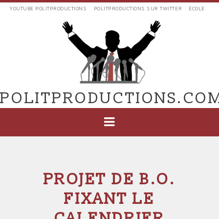
Aller
YOUTUBE POLITPRODUCTIONS
POLITPRODUCTIONS SUR TWITTER
ÉCOLE
au
LIENS
contenu
EXTERNES
principal
VERS
POLIT'PRODUCTIONS
POLITPRODUCTIONS.CO
NAVIGATION
PRINCIPALE
PROJET DE B.O.
FIXANT LE
CALENDRIER