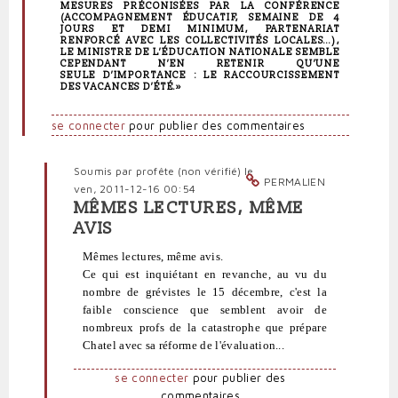
MESURES PRÉCONISÉES PAR LA CONFÉRENCE
(ACCOMPAGNEMENT ÉDUCATIF, SEMAINE DE 4
JOURS ET DEMI MINIMUM, PARTENARIAT
RENFORCÉ AVEC LES COLLECTIVITÉS LOCALES…),
LE MINISTRE DE L’ÉDUCATION NATIONALE SEMBLE
CEPENDANT N’EN RETENIR QU’UNE
SEULE D’IMPORTANCE : LE RACCOURCISSEMENT
DES VACANCES D’ÉTÉ.»
se connecter
pour publier des commentaires
Soumis par
profête (non vérifié)
le
PERMALIEN
ven, 2011-12-16 00:54
MÊMES LECTURES, MÊME
En
AVIS
réponse
à
Mêmes lectures, même avis.
J'ai
Ce qui est inquiétant en revanche, au vu du
lu
nombre de grévistes le 15 décembre, c'est la
sur
faible conscience que semblent avoir de
neoprofs.org
nombreux profs de la catastrophe que prépare
un
Chatel avec sa réforme de l'évaluation...
par
Polit'producteur
se connecter
pour publier des
(non
commentaires