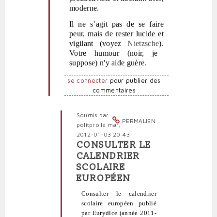
moderne.
Il ne s’agit pas de se faire
peur, mais de rester lucide et
vigilant (voyez
Nietzsche
).
Votre humour (noir, je
suppose) n'y aide guère.
se connecter
pour publier des
commentaires
Soumis par
PERMALIEN
politpro
le mar,
2012-01-03 20:43
CONSULTER LE
En
CALENDRIER
réponse
SCOLAIRE
à
EUROPÉEN
Calendrier
scolaire
Consulter le calendrier
hoaxique
scolaire européen publié
et
par Eurydice (année 2011-