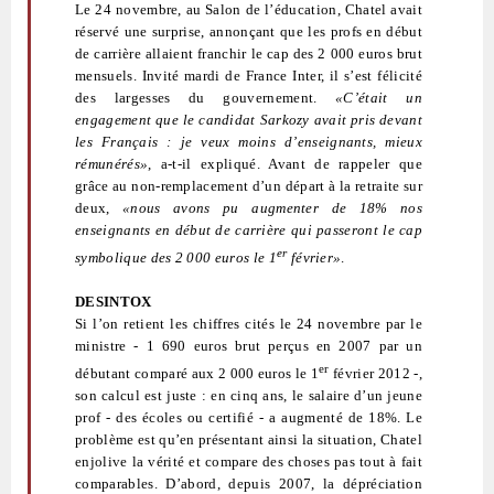
Le 24 novembre, au Salon de l’éducation, Chatel avait
réservé une surprise, annonçant que les profs en début
de carrière allaient franchir le cap des 2 000 euros brut
mensuels. Invité mardi de France Inter, il s’est félicité
des largesses du gouvernement.
«C’était un
engagement que le candidat Sarkozy avait pris devant
les Français : je veux moins d’enseignants, mieux
rémunérés»
, a-t-il expliqué. Avant de rappeler que
grâce au non-remplacement d’un départ à la retraite sur
deux,
«nous avons pu augmenter de 18% nos
enseignants en début de carrière qui passeront le cap
er
symbolique des 2 000 euros le 1
février»
.
DESINTOX
Si l’on retient les chiffres cités le 24 novembre par le
ministre - 1 690 euros brut perçus en 2007 par un
er
débutant comparé aux 2 000 euros le 1
février 2012 -,
son calcul est juste : en cinq ans, le salaire d’un jeune
prof - des écoles ou certifié - a augmenté de 18%. Le
problème est qu’en présentant ainsi la situation, Chatel
enjolive la vérité et compare des choses pas tout à fait
comparables. D’abord, depuis 2007, la dépréciation