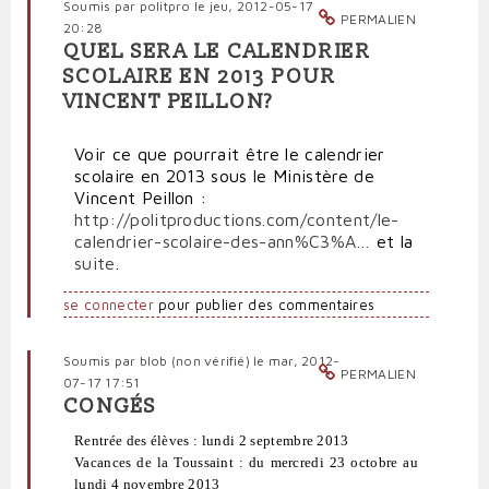
Soumis par
politpro
le jeu, 2012-05-17
PERMALIEN
20:28
QUEL SERA LE CALENDRIER
SCOLAIRE EN 2013 POUR
VINCENT PEILLON?
Voir ce que pourrait être le calendrier
scolaire en 2013 sous le Ministère de
Vincent Peillon :
http://politproductions.com/content/le-
calendrier-scolaire-des-ann%C3%A…
et la
suite
.
se connecter
pour publier des commentaires
Soumis par
blob (non vérifié)
le mar, 2012-
PERMALIEN
07-17 17:51
CONGÉS
Rentrée des élèves : lundi 2 septembre 2013
Vacances de la Toussaint : du mercredi 23 octobre au
lundi 4 novembre 2013