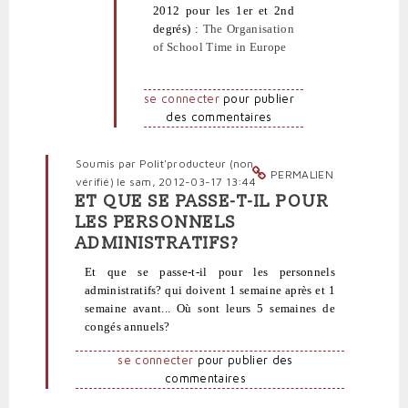
sérénité
2012 pour les 1er et 2nd
à
degrés) :
The Organisation
bon
of School Time in Europe
compte
par
politpro
se connecter
pour publier
des commentaires
Soumis par
Polit'producteur (non
PERMALIEN
vérifié)
le sam, 2012-03-17 13:44
ET QUE SE PASSE-T-IL POUR
En
LES PERSONNELS
réponse
ADMINISTRATIFS?
à
J'ai
Et que se passe-t-il pour les personnels
lu
administratifs? qui doivent 1 semaine après et 1
sur
semaine avant... Où sont leurs 5 semaines de
neoprofs.org
congés annuels?
un
par
se connecter
pour publier des
Polit'producteur
commentaires
(non