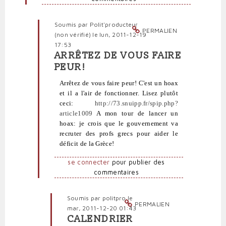
vérifié)
Soumis par
Polit'producteur
PERMALIEN
(non vérifié)
le lun, 2011-12-19
17:53
ARRÊTEZ DE VOUS FAIRE
En
PEUR!
réponse
à
Arrêtez de vous faire peur! C'est un hoax
Mêmes
et il a l'air de fonctionner. Lisez plutôt
lectures,
ceci:
http://73.snuipp.fr/spip.php?
même
article1009
A mon tour de lancer un
avis
hoax: je crois que le gouvernement va
par
recruter des profs grecs pour aider le
profête
déficit de la Grèce!
(non
vérifié)
se connecter
pour publier des
commentaires
Soumis par
politpro
le
PERMALIEN
mar, 2011-12-20 01:43
CALENDRIER
En