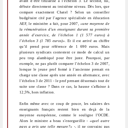
avant d’être titularisé à l’échelon 3. Le second, lui,
débute directement au troisième niveau. Dès lors, que
compare exactement Chatel ? Selon un conseiller
budgétaire cité par l’agence spécialisée en éducation
AEF, le ministère a fait, pour 2007,
«une moyenne de
la rémunération d’un enseignant durant sa première
année d’exercice, de l’échelon 1 (1 577 euros) à
l’échelon 3 (1 785 euros)»
. Et il est arrivé au chiffre
qu’il prend pour référence de 1 690 euros. Mais
plusieurs syndicats contestent ce mode de calcul un
peu trop alambiqué pour être juste. Pourquoi, par
exemple, ne pas plutôt comparer l’échelon 3 de 2007,
lorsque le jeune prof formé à l’ancienne prenait en
charge une classe après une année en alternance, avec
l’échelon 3 de 2011 - le prof prenant désormais tout de
suite une classe ? Dans ce cas, la hausse s’affaisse à
12,5%, hors inflation.
Enfin même avec ce coup de pouce, les salaires des
enseignants français restent bien en deçà de la
moyenne européenne, comme le souligne l’OCDE.
Alors le ministre a beau s’enorgueillir -
«quel autre
pays a pris une telle mesure?»
-, il ne convainc pas