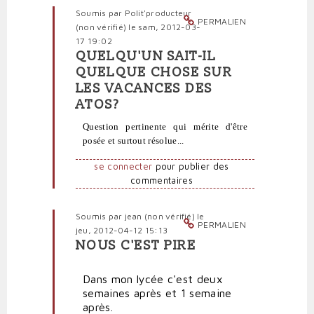
vérifié)
Soumis par
Polit'producteur
PERMALIEN
(non vérifié)
le sam, 2012-03-
17 19:02
QUELQU'UN SAIT-IL
En
QUELQUE CHOSE SUR
réponse
LES VACANCES DES
à
ATOS?
Et
que
Question pertinente qui mérite d'être
se
posée et surtout résolue...
passe-
t-
se connecter
pour publier des
il
commentaires
pour
les
Soumis par
jean (non vérifié)
le
personnels
PERMALIEN
jeu, 2012-04-12 15:13
administratifs?
NOUS C'EST PIRE
par
En
Polit'producteur
réponse
(non
Dans mon lycée c'est deux
à
vérifié)
semaines après et 1 semaine
Et
après.
que