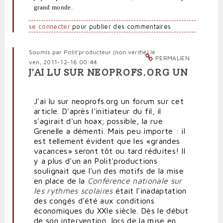
grand monde.
se connecter
pour publier des commentaires
Soumis par
Polit'producteur (non vérifié)
le
PERMALIEN
ven, 2011-12-16 00:44
J'AI LU SUR NEOPROFS.ORG UN
J'ai lu sur neoprofs.org un forum sur cet
article. D'après l'initiateur du fil, il
s'agirait d'un hoax; possible, la rue
Grenelle a démenti. Mais peu importe : il
est tellement évident que les «grandes
vacances» seront tôt ou tard réduites! Il
y a plus d'un an Polit'productions
soulignait que l'un des motifs de la mise
en place de la
Conférence nationale sur
les rythmes scolaires
était l'inadaptation
des congés d'été aux conditions
économiques du XXIe siècle. Dès le début
de son intervention, lors de la mise en