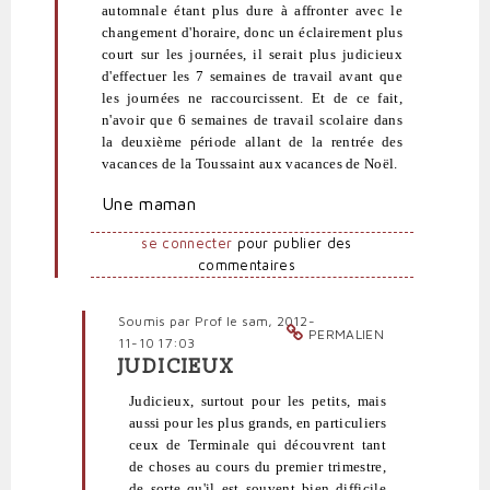
blob
automnale étant plus dure à affronter avec le
(non
changement d'horaire, donc un éclairement plus
vérifié)
court sur les journées, il serait plus judicieux
d'effectuer les 7 semaines de travail avant que
les journées ne raccourcissent. Et de ce fait,
n'avoir que 6 semaines de travail scolaire dans
la deuxième période allant de la rentrée des
vacances de la Toussaint aux vacances de Noël.
Une maman
se connecter
pour publier des
commentaires
Soumis par
Prof
le sam, 2012-
PERMALIEN
11-10 17:03
JUDICIEUX
En
réponse
Judicieux, surtout pour les petits, mais
à
aussi pour les plus grands, en particuliers
Vacances
ceux de Terminale qui découvrent tant
Toussaint
de choses au cours du premier trimestre,
2013
de sorte qu'il est souvent bien difficile