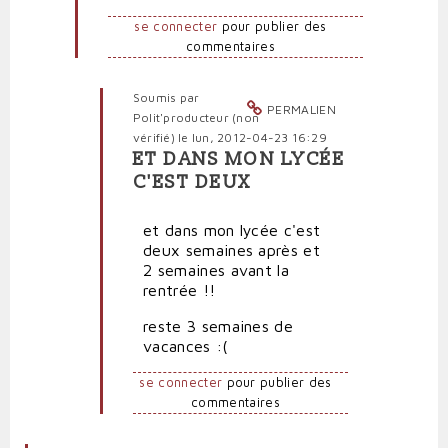
se
se connecter
pour publier des
passe-
commentaires
t-
il
pour
Soumis par
PERMALIEN
les
Polit'producteur (non
personnels
vérifié)
le lun, 2012-04-23 16:29
administratifs?
ET DANS MON LYCÉE
En
par
C'EST DEUX
réponse
Polit'producteur
à
(non
et dans mon lycée c'est
Nous
vérifié)
deux semaines après et
c'est
2 semaines avant la
pire
rentrée !!
par
jean
reste 3 semaines de
(non
vacances :(
vérifié)
se connecter
pour publier des
commentaires