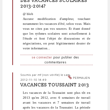
DES VACANCES SCOLAIRES
réponse
2013-2014?
à
Congés
@ blob
par
Aucune modification d'ampleur, touchant
blob
notamment les vacances d'été, selon vous. Mais
(non
vous ne citez pas vos sources. Et étant donné
vérifié)
que les rythmes scolaires sont actuellement à
l'étude et font l'objet de discussions et de
négociations, on peut légitimement douter de
votre information...
se connecter
pour publier des
commentaires
Soumis par
mf (non vérifié)
le sam,
PERMALIEN
2012-11-10 14:49
VACANCES TOUSSAINT 2013
En
réponse
Les vacances de la Toussaint sont plus tôt en
à
2013 qu'en 2012, avec 6 semaines de travail
Congés
avant les vacances et 7 semaines de travail
par
après les vacances de la Toussaint. La période