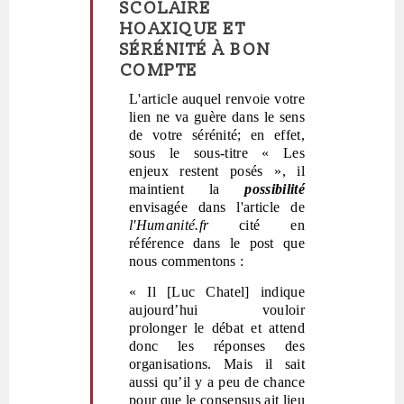
SCOLAIRE
réponse
HOAXIQUE ET
à
SÉRÉNITÉ À BON
Arrêtez
COMPTE
de
vous
L'article auquel renvoie votre
faire
lien ne va guère dans le sens
peur!
de votre sérénité; en effet,
par
sous le sous-titre
« Les
Polit'producteur
enjeux restent posés
»
, il
(non
maintient la
possibilité
vérifié)
envisagée dans l'article de
l'Humanité.fr
cité en
référence dans le post que
nous commentons :
« Il [Luc Chatel] indique
aujourd’hui vouloir
prolonger le débat et attend
donc les réponses des
organisations. Mais il sait
aussi qu’il y a peu de chance
pour que le consensus ait lieu