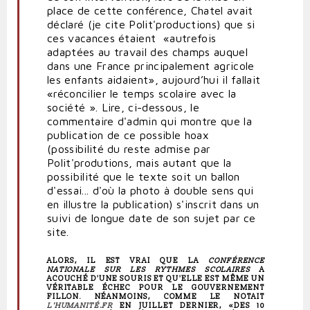
place de cette conférence, Chatel avait
déclaré (je cite Polit'productions) que si
ces vacances étaient «autrefois
adaptées au travail des champs auquel
dans une France principalement agricole
les enfants aidaient», aujourd’hui il fallait
«réconcilier le temps scolaire avec la
société ».
Lire, ci-dessous, le
commentaire d'admin qui montre que la
publication de ce possible hoax
(possibilité du reste admise par
Polit'produtions, mais autant que la
possibilité que le texte soit un ballon
d'essai... d'où la photo à double sens qui
en illustre la publication) s'inscrit dans un
suivi de longue date de son sujet par ce
site.
ALORS, IL EST VRAI QUE LA
CONFÉRENCE
NATIONALE SUR LES RYTHMES SCOLAIRES
A
ACOUCHÉ D'UNE SOURIS ET QU'ELLE EST MÊME UN
VÉRITABLE ÉCHEC POUR LE GOUVERNEMENT
FILLON. NÉANMOINS, COMME LE NOTAIT
L'HUMANITÉ.FR
EN JUILLET DERNIER, «DES 10