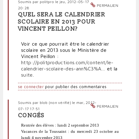
Soumis par
politpro
le jeu, 2012-05-17
PERMALIEN
20:28
QUEL SERA LE CALENDRIER
SCOLAIRE EN 2013 POUR
VINCENT PEILLON?
Voir ce que pourrait être le calendrier
scolaire en 2013 sous le Ministère de
Vincent Peillon :
http://politproductions.com/content/le-
calendrier-scolaire-des-ann%C3%A…
et la
suite
.
se connecter
pour publier des commentaires
Soumis par
blob (non vérifié)
le mar, 2012-
PERMALIEN
07-17 17:51
CONGÉS
Rentrée des élèves : lundi 2 septembre 2013
Vacances de la Toussaint : du mercredi 23 octobre au
lundi 4 novembre 2013