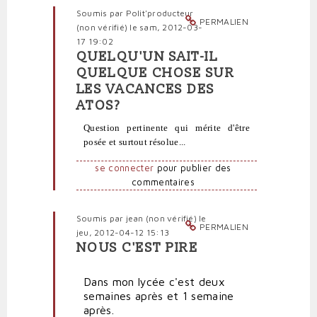
vérifié)
Soumis par
Polit'producteur
PERMALIEN
(non vérifié)
le sam, 2012-03-
17 19:02
QUELQU'UN SAIT-IL
En
QUELQUE CHOSE SUR
réponse
LES VACANCES DES
à
ATOS?
Et
que
Question pertinente qui mérite d'être
se
posée et surtout résolue...
passe-
t-
se connecter
pour publier des
il
commentaires
pour
les
Soumis par
jean (non vérifié)
le
personnels
PERMALIEN
jeu, 2012-04-12 15:13
administratifs?
NOUS C'EST PIRE
par
En
Polit'producteur
réponse
(non
Dans mon lycée c'est deux
à
vérifié)
semaines après et 1 semaine
Et
après.
que