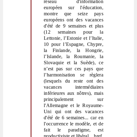
réseau d'information
européen sur l'éducation,
montre que seize pays
européens ont des vacances
d'été de 9 semaines et plus
(12 semaines pour la
Lettonie, l’Estonie et l
’
Italie,
10 pour l
’
Espagne, Chypre,
la Finlande, la Hongrie,
l
’
Islande, la Roumanie, la
Slovaquie et la Suède), ce
n’est pas sur ces pays que
l’harmonisation se règlera
(lesquels du reste ont des
vacances intermédiaires
inférieures aux nôtres), mais
principalement sur
l'Allemagne et le Royaume-
Uni qui ont des vacances
d'été de 6 semaines... car en
l'occurrence le modèle, et de
fait le paradigme, est
productiviste et libéral... bref,