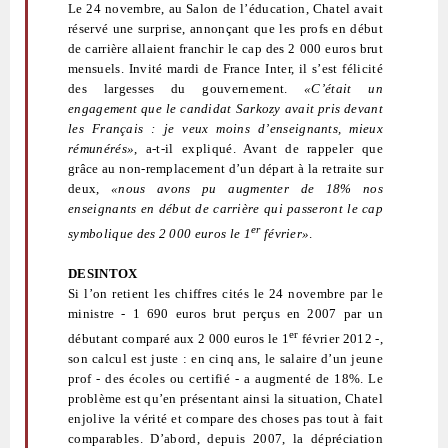
Le 24 novembre, au Salon de l’éducation, Chatel avait
réservé une surprise, annonçant que les profs en début
de carrière allaient franchir le cap des 2 000 euros brut
mensuels. Invité mardi de France Inter, il s’est félicité
des largesses du gouvernement.
«C’était un
engagement que le candidat Sarkozy avait pris devant
les Français : je veux moins d’enseignants, mieux
rémunérés»
, a-t-il expliqué. Avant de rappeler que
grâce au non-remplacement d’un départ à la retraite sur
deux,
«nous avons pu augmenter de 18% nos
enseignants en début de carrière qui passeront le cap
er
symbolique des 2 000 euros le 1
février»
.
DESINTOX
Si l’on retient les chiffres cités le 24 novembre par le
ministre - 1 690 euros brut perçus en 2007 par un
er
débutant comparé aux 2 000 euros le 1
février 2012 -,
son calcul est juste : en cinq ans, le salaire d’un jeune
prof - des écoles ou certifié - a augmenté de 18%. Le
problème est qu’en présentant ainsi la situation, Chatel
enjolive la vérité et compare des choses pas tout à fait
comparables. D’abord, depuis 2007, la dépréciation