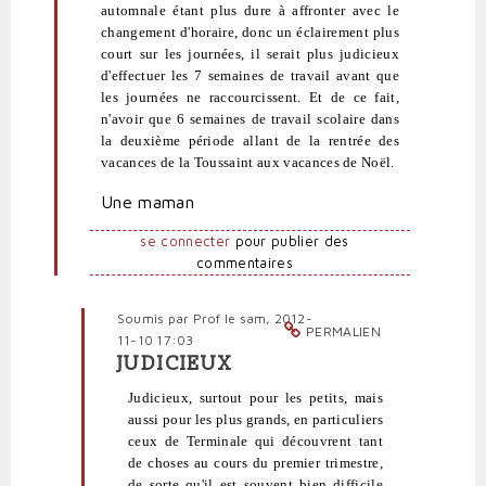
blob
automnale étant plus dure à affronter avec le
(non
changement d'horaire, donc un éclairement plus
vérifié)
court sur les journées, il serait plus judicieux
d'effectuer les 7 semaines de travail avant que
les journées ne raccourcissent. Et de ce fait,
n'avoir que 6 semaines de travail scolaire dans
la deuxième période allant de la rentrée des
vacances de la Toussaint aux vacances de Noël.
Une maman
se connecter
pour publier des
commentaires
Soumis par
Prof
le sam, 2012-
PERMALIEN
11-10 17:03
JUDICIEUX
En
réponse
Judicieux, surtout pour les petits, mais
à
aussi pour les plus grands, en particuliers
Vacances
ceux de Terminale qui découvrent tant
Toussaint
de choses au cours du premier trimestre,
2013
de sorte qu'il est souvent bien difficile