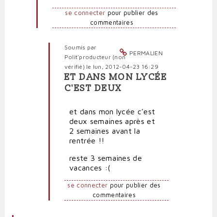
se
se connecter
pour publier des
passe-
commentaires
t-
il
pour
Soumis par
PERMALIEN
les
Polit'producteur (non
personnels
vérifié)
le lun, 2012-04-23 16:29
administratifs?
ET DANS MON LYCÉE
En
par
C'EST DEUX
réponse
Polit'producteur
à
(non
et dans mon lycée c'est
Nous
vérifié)
deux semaines après et
c'est
2 semaines avant la
pire
rentrée !!
par
jean
reste 3 semaines de
(non
vacances :(
vérifié)
se connecter
pour publier des
commentaires