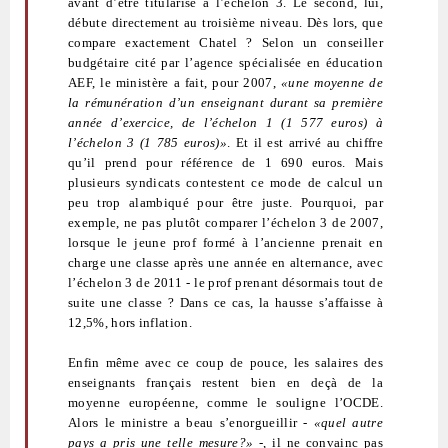
avant d’être titularisé à l’échelon 3. Le second, lui,
débute directement au troisième niveau. Dès lors, que
compare exactement Chatel ? Selon un conseiller
budgétaire cité par l’agence spécialisée en éducation
AEF, le ministère a fait, pour 2007,
«une moyenne de
la rémunération d’un enseignant durant sa première
année d’exercice, de l’échelon 1 (1 577 euros) à
l’échelon 3 (1 785 euros)»
. Et il est arrivé au chiffre
qu’il prend pour référence de 1 690 euros. Mais
plusieurs syndicats contestent ce mode de calcul un
peu trop alambiqué pour être juste. Pourquoi, par
exemple, ne pas plutôt comparer l’échelon 3 de 2007,
lorsque le jeune prof formé à l’ancienne prenait en
charge une classe après une année en alternance, avec
l’échelon 3 de 2011 - le prof prenant désormais tout de
suite une classe ? Dans ce cas, la hausse s’affaisse à
12,5%, hors inflation.
Enfin même avec ce coup de pouce, les salaires des
enseignants français restent bien en deçà de la
moyenne européenne, comme le souligne l’OCDE.
Alors le ministre a beau s’enorgueillir -
«quel autre
pays a pris une telle mesure?»
-, il ne convainc pas