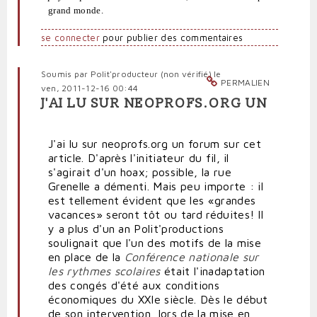
grand monde.
se connecter
pour publier des commentaires
Soumis par
Polit'producteur (non vérifié)
le
PERMALIEN
ven, 2011-12-16 00:44
J'AI LU SUR NEOPROFS.ORG UN
J'ai lu sur neoprofs.org un forum sur cet
article. D'après l'initiateur du fil, il
s'agirait d'un hoax; possible, la rue
Grenelle a démenti. Mais peu importe : il
est tellement évident que les «grandes
vacances» seront tôt ou tard réduites! Il
y a plus d'un an Polit'productions
soulignait que l'un des motifs de la mise
en place de la
Conférence nationale sur
les rythmes scolaires
était l'inadaptation
des congés d'été aux conditions
économiques du XXIe siècle. Dès le début
de son intervention, lors de la mise en