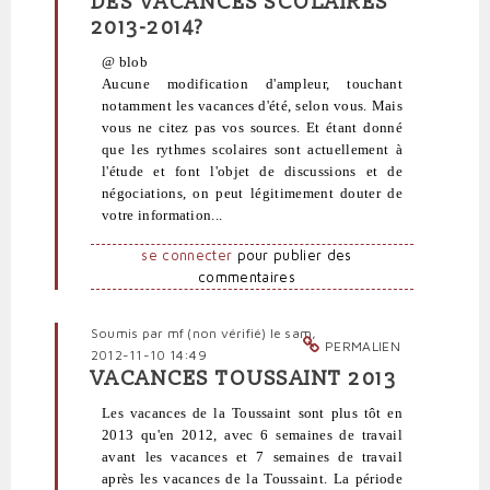
DES VACANCES SCOLAIRES
réponse
2013-2014?
à
Congés
@ blob
par
Aucune modification d'ampleur, touchant
blob
notamment les vacances d'été, selon vous. Mais
(non
vous ne citez pas vos sources. Et étant donné
vérifié)
que les rythmes scolaires sont actuellement à
l'étude et font l'objet de discussions et de
négociations, on peut légitimement douter de
votre information...
se connecter
pour publier des
commentaires
Soumis par
mf (non vérifié)
le sam,
PERMALIEN
2012-11-10 14:49
VACANCES TOUSSAINT 2013
En
réponse
Les vacances de la Toussaint sont plus tôt en
à
2013 qu'en 2012, avec 6 semaines de travail
Congés
avant les vacances et 7 semaines de travail
par
après les vacances de la Toussaint. La période