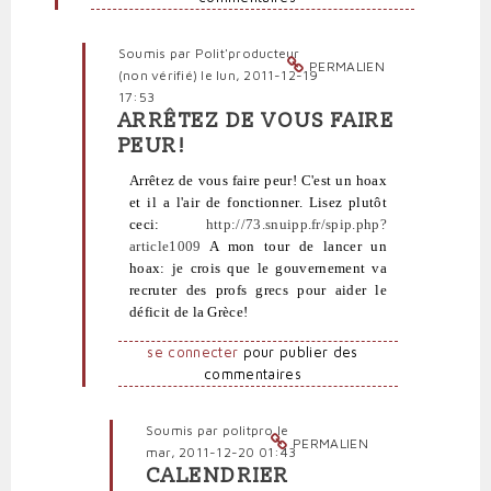
vérifié)
Soumis par
Polit'producteur
PERMALIEN
(non vérifié)
le lun, 2011-12-19
17:53
ARRÊTEZ DE VOUS FAIRE
En
PEUR!
réponse
à
Arrêtez de vous faire peur! C'est un hoax
Mêmes
et il a l'air de fonctionner. Lisez plutôt
lectures,
ceci:
http://73.snuipp.fr/spip.php?
même
article1009
A mon tour de lancer un
avis
hoax: je crois que le gouvernement va
par
recruter des profs grecs pour aider le
profête
déficit de la Grèce!
(non
vérifié)
se connecter
pour publier des
commentaires
Soumis par
politpro
le
PERMALIEN
mar, 2011-12-20 01:43
CALENDRIER
En