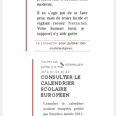
moderne.
Il ne s’agit pas de se faire
peur, mais de rester lucide et
vigilant (voyez
Nietzsche
).
Votre humour (noir, je
suppose) n'y aide guère.
se connecter
pour publier des
commentaires
Soumis par
PERMALIEN
politpro
le mar,
2012-01-03 20:43
CONSULTER LE
En
CALENDRIER
réponse
SCOLAIRE
à
EUROPÉEN
Calendrier
scolaire
Consulter le calendrier
hoaxique
scolaire européen publié
et
par Eurydice (année 2011-