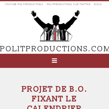
Aller
YOUTUBE POLITPRODUCTIONS
POLITPRODUCTIONS SUR TWITTER
ÉCOLE
au
LIENS
contenu
EXTERNES
principal
VERS
POLIT'PRODUCTIONS
POLITPRODUCTIONS.CO
NAVIGATION
PRINCIPALE
PROJET DE B.O.
FIXANT LE
CALENDRIER