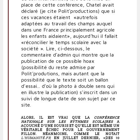
place de cette conférence, Chatel avait
déclaré (je cite Polit'productions) que si
ces vacances étaient «autrefois
adaptées au travail des champs auquel
dans une France principalement agricole
les enfants aidaient», aujourd’hui il fallait
«réconcilier le temps scolaire avec la
société ».
Lire, ci-dessous, le
commentaire d'admin qui montre que la
publication de ce possible hoax
(possibilité du reste admise par
Polit'produtions, mais autant que la
possibilité que le texte soit un ballon
d'essai... d'où la photo à double sens qui
en illustre la publication) s'inscrit dans un
suivi de longue date de son sujet par ce
site.
ALORS, IL EST VRAI QUE LA
CONFÉRENCE
NATIONALE SUR LES RYTHMES SCOLAIRES
A
ACOUCHÉ D'UNE SOURIS ET QU'ELLE EST MÊME UN
VÉRITABLE ÉCHEC POUR LE GOUVERNEMENT
FILLON. NÉANMOINS, COMME LE NOTAIT
L'HUMANITÉ.FR
EN JUILLET DERNIER, «DES 10