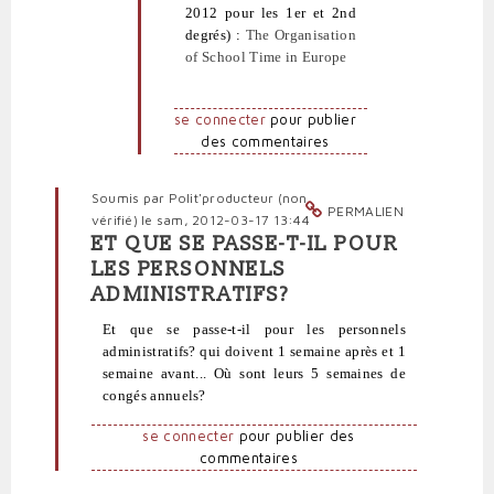
sérénité
2012 pour les 1er et 2nd
à
degrés) :
The Organisation
bon
of School Time in Europe
compte
par
politpro
se connecter
pour publier
des commentaires
Soumis par
Polit'producteur (non
PERMALIEN
vérifié)
le sam, 2012-03-17 13:44
ET QUE SE PASSE-T-IL POUR
En
LES PERSONNELS
réponse
ADMINISTRATIFS?
à
J'ai
Et que se passe-t-il pour les personnels
lu
administratifs? qui doivent 1 semaine après et 1
sur
semaine avant... Où sont leurs 5 semaines de
neoprofs.org
congés annuels?
un
par
se connecter
pour publier des
Polit'producteur
commentaires
(non