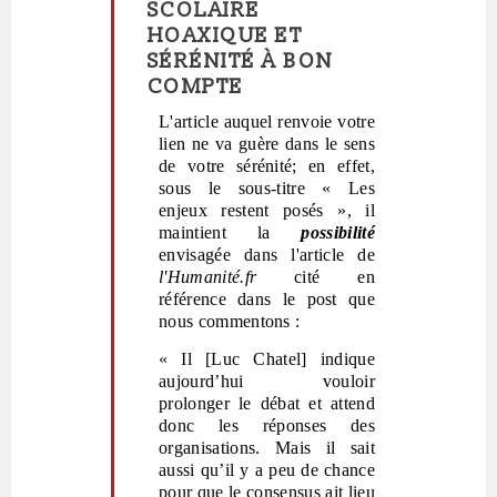
SCOLAIRE
réponse
HOAXIQUE ET
à
SÉRÉNITÉ À BON
Arrêtez
COMPTE
de
vous
L'article auquel renvoie votre
faire
lien ne va guère dans le sens
peur!
de votre sérénité; en effet,
par
sous le sous-titre
« Les
Polit'producteur
enjeux restent posés
»
, il
(non
maintient la
possibilité
vérifié)
envisagée dans l'article de
l'Humanité.fr
cité en
référence dans le post que
nous commentons :
« Il [Luc Chatel] indique
aujourd’hui vouloir
prolonger le débat et attend
donc les réponses des
organisations. Mais il sait
aussi qu’il y a peu de chance
pour que le consensus ait lieu