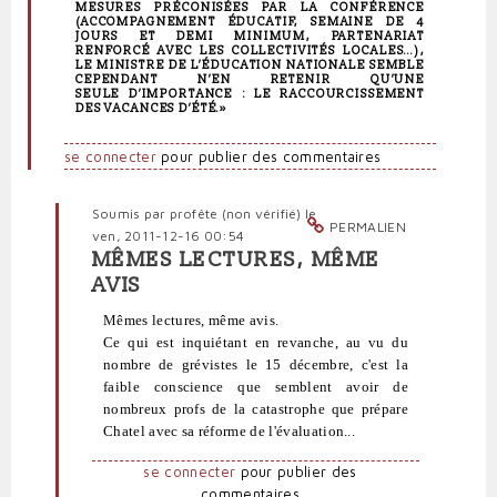
MESURES PRÉCONISÉES PAR LA CONFÉRENCE
(ACCOMPAGNEMENT ÉDUCATIF, SEMAINE DE 4
JOURS ET DEMI MINIMUM, PARTENARIAT
RENFORCÉ AVEC LES COLLECTIVITÉS LOCALES…),
LE MINISTRE DE L’ÉDUCATION NATIONALE SEMBLE
CEPENDANT N’EN RETENIR QU’UNE
SEULE D’IMPORTANCE : LE RACCOURCISSEMENT
DES VACANCES D’ÉTÉ.»
se connecter
pour publier des commentaires
Soumis par
profête (non vérifié)
le
PERMALIEN
ven, 2011-12-16 00:54
MÊMES LECTURES, MÊME
En
AVIS
réponse
à
Mêmes lectures, même avis.
J'ai
Ce qui est inquiétant en revanche, au vu du
lu
nombre de grévistes le 15 décembre, c'est la
sur
faible conscience que semblent avoir de
neoprofs.org
nombreux profs de la catastrophe que prépare
un
Chatel avec sa réforme de l'évaluation...
par
Polit'producteur
se connecter
pour publier des
(non
commentaires