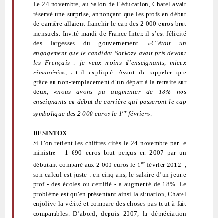
Le 24 novembre, au Salon de l’éducation, Chatel avait
réservé une surprise, annonçant que les profs en début
de carrière allaient franchir le cap des 2 000 euros brut
mensuels. Invité mardi de France Inter, il s’est félicité
des largesses du gouvernement.
«C’était un
engagement que le candidat Sarkozy avait pris devant
les Français : je veux moins d’enseignants, mieux
rémunérés»
, a-t-il expliqué. Avant de rappeler que
grâce au non-remplacement d’un départ à la retraite sur
deux,
«nous avons pu augmenter de 18% nos
enseignants en début de carrière qui passeront le cap
er
symbolique des 2 000 euros le 1
février»
.
DESINTOX
Si l’on retient les chiffres cités le 24 novembre par le
ministre - 1 690 euros brut perçus en 2007 par un
er
débutant comparé aux 2 000 euros le 1
février 2012 -,
son calcul est juste : en cinq ans, le salaire d’un jeune
prof - des écoles ou certifié - a augmenté de 18%. Le
problème est qu’en présentant ainsi la situation, Chatel
enjolive la vérité et compare des choses pas tout à fait
comparables. D’abord, depuis 2007, la dépréciation