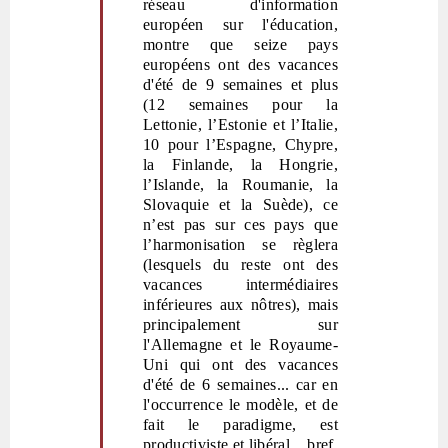
réseau d'information
européen sur l'éducation,
montre que seize pays
européens ont des vacances
d'été de 9 semaines et plus
(12 semaines pour la
Lettonie, l’Estonie et l
’
Italie,
10 pour l
’
Espagne, Chypre,
la Finlande, la Hongrie,
l
’
Islande, la Roumanie, la
Slovaquie et la Suède), ce
n’est pas sur ces pays que
l’harmonisation se règlera
(lesquels du reste ont des
vacances intermédiaires
inférieures aux nôtres), mais
principalement sur
l'Allemagne et le Royaume-
Uni qui ont des vacances
d'été de 6 semaines... car en
l'occurrence le modèle, et de
fait le paradigme, est
productiviste et libéral... bref,