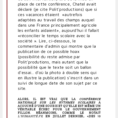
place de cette conférence, Chatel avait
déclaré (je cite Polit'productions) que si
ces vacances étaient «autrefois
adaptées au travail des champs auquel
dans une France principalement agricole
les enfants aidaient», aujourd’hui il fallait
«réconcilier le temps scolaire avec la
société ».
Lire, ci-dessous, le
commentaire d'admin qui montre que la
publication de ce possible hoax
(possibilité du reste admise par
Polit'produtions, mais autant que la
possibilité que le texte soit un ballon
d'essai... d'où la photo à double sens qui
en illustre la publication) s'inscrit dans un
suivi de longue date de son sujet par ce
site.
ALORS, IL EST VRAI QUE LA
CONFÉRENCE
NATIONALE SUR LES RYTHMES SCOLAIRES
A
ACOUCHÉ D'UNE SOURIS ET QU'ELLE EST MÊME UN
VÉRITABLE ÉCHEC POUR LE GOUVERNEMENT
FILLON. NÉANMOINS, COMME LE NOTAIT
L'HUMANITÉ.FR
EN JUILLET DERNIER, «DES 10