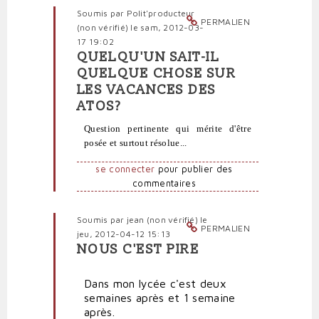
vérifié)
Soumis par
Polit'producteur
PERMALIEN
(non vérifié)
le sam, 2012-03-
17 19:02
QUELQU'UN SAIT-IL
En
QUELQUE CHOSE SUR
réponse
LES VACANCES DES
à
ATOS?
Et
que
Question pertinente qui mérite d'être
se
posée et surtout résolue...
passe-
t-
se connecter
pour publier des
il
commentaires
pour
les
Soumis par
jean (non vérifié)
le
personnels
PERMALIEN
jeu, 2012-04-12 15:13
administratifs?
NOUS C'EST PIRE
par
En
Polit'producteur
réponse
(non
Dans mon lycée c'est deux
à
vérifié)
semaines après et 1 semaine
Et
après.
que