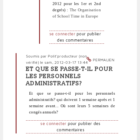
sérénité
2012 pour les 1er et 2nd
à
degrés) :
The Organisation
bon
of School Time in Europe
compte
par
politpro
se connecter
pour publier
des commentaires
Soumis par
Polit'producteur (non
PERMALIEN
vérifié)
le sam, 2012-03-17 13:44
ET QUE SE PASSE-T-IL POUR
En
LES PERSONNELS
réponse
ADMINISTRATIFS?
à
J'ai
Et que se passe-t-il pour les personnels
lu
administratifs? qui doivent 1 semaine après et 1
sur
semaine avant... Où sont leurs 5 semaines de
neoprofs.org
congés annuels?
un
par
se connecter
pour publier des
Polit'producteur
commentaires
(non