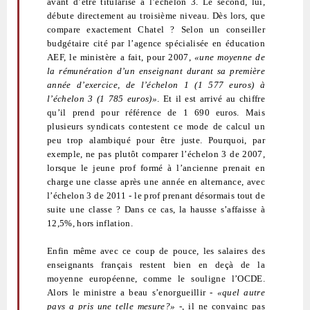
avant d’être titularisé à l’échelon 3. Le second, lui,
débute directement au troisième niveau. Dès lors, que
compare exactement Chatel ? Selon un conseiller
budgétaire cité par l’agence spécialisée en éducation
AEF, le ministère a fait, pour 2007,
«une moyenne de
la rémunération d’un enseignant durant sa première
année d’exercice, de l’échelon 1 (1 577 euros) à
l’échelon 3 (1 785 euros)»
. Et il est arrivé au chiffre
qu’il prend pour référence de 1 690 euros. Mais
plusieurs syndicats contestent ce mode de calcul un
peu trop alambiqué pour être juste. Pourquoi, par
exemple, ne pas plutôt comparer l’échelon 3 de 2007,
lorsque le jeune prof formé à l’ancienne prenait en
charge une classe après une année en alternance, avec
l’échelon 3 de 2011 - le prof prenant désormais tout de
suite une classe ? Dans ce cas, la hausse s’affaisse à
12,5%, hors inflation.
Enfin même avec ce coup de pouce, les salaires des
enseignants français restent bien en deçà de la
moyenne européenne, comme le souligne l’OCDE.
Alors le ministre a beau s’enorgueillir -
«quel autre
pays a pris une telle mesure?»
-, il ne convainc pas