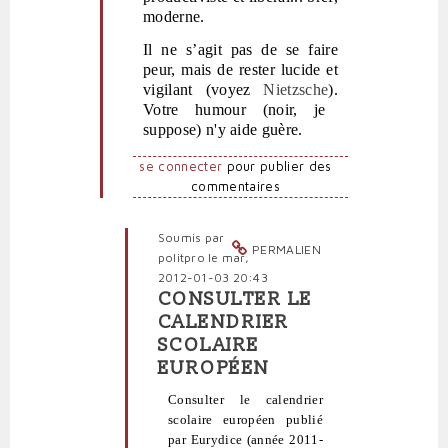
moderne.
Il ne s’agit pas de se faire
peur, mais de rester lucide et
vigilant (voyez
Nietzsche
).
Votre humour (noir, je
suppose) n'y aide guère.
se connecter
pour publier des
commentaires
Soumis par
PERMALIEN
politpro
le mar,
2012-01-03 20:43
CONSULTER LE
En
CALENDRIER
réponse
SCOLAIRE
à
EUROPÉEN
Calendrier
scolaire
Consulter le calendrier
hoaxique
scolaire européen publié
et
par Eurydice (année 2011-