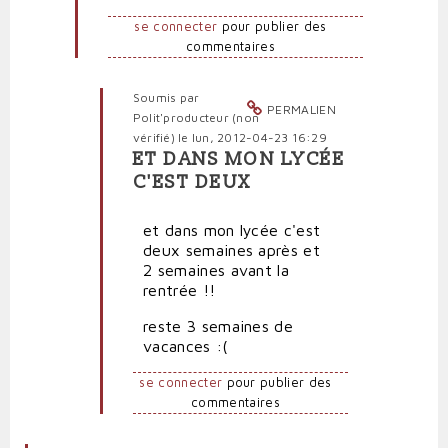
se
se connecter
pour publier des
passe-
commentaires
t-
il
pour
Soumis par
PERMALIEN
les
Polit'producteur (non
personnels
vérifié)
le lun, 2012-04-23 16:29
administratifs?
ET DANS MON LYCÉE
En
par
C'EST DEUX
réponse
Polit'producteur
à
(non
et dans mon lycée c'est
Nous
vérifié)
deux semaines après et
c'est
2 semaines avant la
pire
rentrée !!
par
jean
reste 3 semaines de
(non
vacances :(
vérifié)
se connecter
pour publier des
commentaires