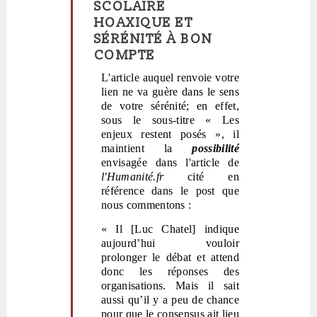
SCOLAIRE
réponse
HOAXIQUE ET
à
SÉRÉNITÉ À BON
Arrêtez
COMPTE
de
vous
L'article auquel renvoie votre
faire
lien ne va guère dans le sens
peur!
de votre sérénité; en effet,
par
sous le sous-titre
« Les
Polit'producteur
enjeux restent posés
»
, il
(non
maintient la
possibilité
vérifié)
envisagée dans l'article de
l'Humanité.fr
cité en
référence dans le post que
nous commentons :
« Il [Luc Chatel] indique
aujourd’hui vouloir
prolonger le débat et attend
donc les réponses des
organisations. Mais il sait
aussi qu’il y a peu de chance
pour que le consensus ait lieu