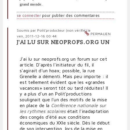
grand monde.
se connecter
pour publier des commentaires
Soumis par
Polit'producteur (non vérifié)
le
PERMALIEN
ven, 2011-12-16 00:44
J'AI LU SUR NEOPROFS.ORG UN
J'ai lu sur neoprofs.org un forum sur cet
article. D'après l'initiateur du fil, il
s'agirait d'un hoax; possible, la rue
Grenelle a démenti. Mais peu importe : il
est tellement évident que les «grandes
vacances» seront tôt ou tard réduites! Il
y a plus d'un an Polit'productions
soulignait que l'un des motifs de la mise
en place de la
Conférence nationale sur
les rythmes scolaires
était l'inadaptation
des congés d'été aux conditions
économiques du XXIe siècle. Dès le début
de son intervention, lors de la mise en