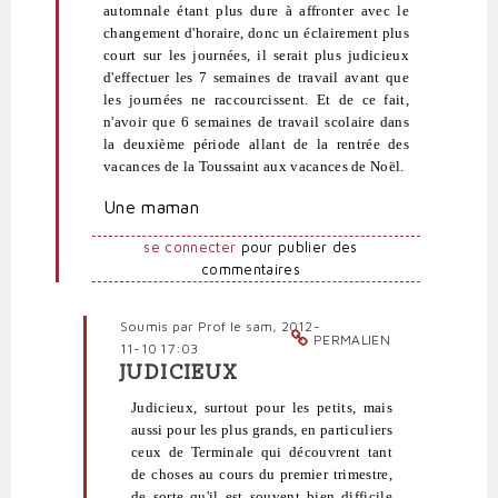
blob
automnale étant plus dure à affronter avec le
(non
changement d'horaire, donc un éclairement plus
vérifié)
court sur les journées, il serait plus judicieux
d'effectuer les 7 semaines de travail avant que
les journées ne raccourcissent. Et de ce fait,
n'avoir que 6 semaines de travail scolaire dans
la deuxième période allant de la rentrée des
vacances de la Toussaint aux vacances de Noël.
Une maman
se connecter
pour publier des
commentaires
Soumis par
Prof
le sam, 2012-
PERMALIEN
11-10 17:03
JUDICIEUX
En
réponse
Judicieux, surtout pour les petits, mais
à
aussi pour les plus grands, en particuliers
Vacances
ceux de Terminale qui découvrent tant
Toussaint
de choses au cours du premier trimestre,
2013
de sorte qu'il est souvent bien difficile