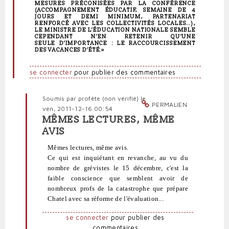
MESURES PRÉCONISÉES PAR LA CONFÉRENCE
(ACCOMPAGNEMENT ÉDUCATIF, SEMAINE DE 4
JOURS ET DEMI MINIMUM, PARTENARIAT
RENFORCÉ AVEC LES COLLECTIVITÉS LOCALES…),
LE MINISTRE DE L’ÉDUCATION NATIONALE SEMBLE
CEPENDANT N’EN RETENIR QU’UNE
SEULE D’IMPORTANCE : LE RACCOURCISSEMENT
DES VACANCES D’ÉTÉ.»
se connecter
pour publier des commentaires
Soumis par
profête (non vérifié)
le
PERMALIEN
ven, 2011-12-16 00:54
MÊMES LECTURES, MÊME
En
AVIS
réponse
à
Mêmes lectures, même avis.
J'ai
Ce qui est inquiétant en revanche, au vu du
lu
nombre de grévistes le 15 décembre, c'est la
sur
faible conscience que semblent avoir de
neoprofs.org
nombreux profs de la catastrophe que prépare
un
Chatel avec sa réforme de l'évaluation...
par
Polit'producteur
se connecter
pour publier des
(non
commentaires