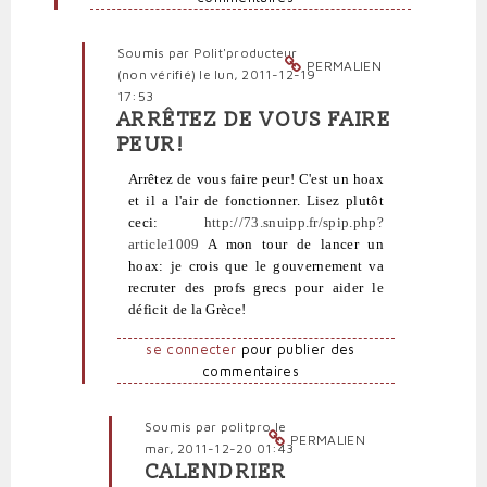
vérifié)
Soumis par
Polit'producteur
PERMALIEN
(non vérifié)
le lun, 2011-12-19
17:53
ARRÊTEZ DE VOUS FAIRE
En
PEUR!
réponse
à
Arrêtez de vous faire peur! C'est un hoax
Mêmes
et il a l'air de fonctionner. Lisez plutôt
lectures,
ceci:
http://73.snuipp.fr/spip.php?
même
article1009
A mon tour de lancer un
avis
hoax: je crois que le gouvernement va
par
recruter des profs grecs pour aider le
profête
déficit de la Grèce!
(non
vérifié)
se connecter
pour publier des
commentaires
Soumis par
politpro
le
PERMALIEN
mar, 2011-12-20 01:43
CALENDRIER
En