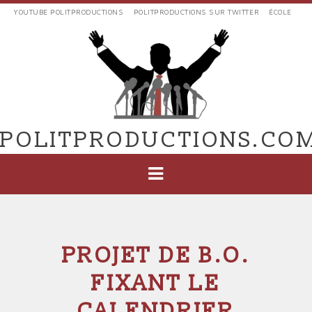
Aller
YOUTUBE POLITPRODUCTIONS
POLITPRODUCTIONS SUR TWITTER
ÉCOLE
au
LIENS
contenu
EXTERNES
principal
VERS
POLIT'PRODUCTIONS
POLITPRODUCTIONS.CO
NAVIGATION
PRINCIPALE
PROJET DE B.O.
FIXANT LE
CALENDRIER