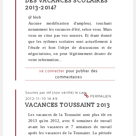
DES VACANCES SCOLAIRES
réponse
2013-2014?
à
Congés
@ blob
par
Aucune modification d'ampleur, touchant
blob
notamment les vacances d'été, selon vous. Mais
(non
vous ne citez pas vos sources. Et étant donné
vérifié)
que les rythmes scolaires sont actuellement à
l'étude et font l'objet de discussions et de
négociations, on peut légitimement douter de
votre information...
se connecter
pour publier des
commentaires
Soumis par
mf (non vérifié)
le sam,
PERMALIEN
2012-11-10 14:49
VACANCES TOUSSAINT 2013
En
réponse
Les vacances de la Toussaint sont plus tôt en
à
2013 qu'en 2012, avec 6 semaines de travail
Congés
avant les vacances et 7 semaines de travail
par
après les vacances de la Toussaint. La période