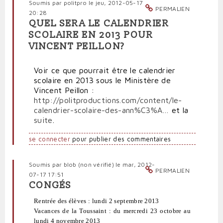
Soumis par
politpro
le jeu, 2012-05-17
PERMALIEN
20:28
QUEL SERA LE CALENDRIER
SCOLAIRE EN 2013 POUR
VINCENT PEILLON?
Voir ce que pourrait être le calendrier
scolaire en 2013 sous le Ministère de
Vincent Peillon :
http://politproductions.com/content/le-
calendrier-scolaire-des-ann%C3%A…
et la
suite
.
se connecter
pour publier des commentaires
Soumis par
blob (non vérifié)
le mar, 2012-
PERMALIEN
07-17 17:51
CONGÉS
Rentrée des élèves : lundi 2 septembre 2013
Vacances de la Toussaint : du mercredi 23 octobre au
lundi 4 novembre 2013