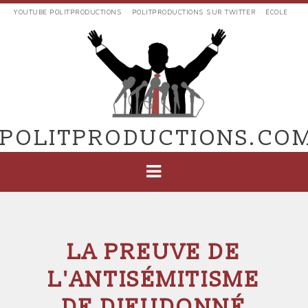
Aller
YOUTUBE POLITPRODUCTIONS
POLITPRODUCTIONS SUR TWITTER
ÉCOLE
au
LIENS
contenu
EXTERNES
principal
VERS
POLIT'PRODUCTIONS
POLITPRODUCTIONS.CO
NAVIGATION
PRINCIPALE
LA PREUVE DE
L'ANTISÉMITISME
DE DIEUDONNÉ