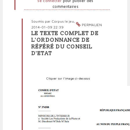
se connecter
pour publier des
commentaires
Soumis par
Corpus
le jeu,
PERMALIEN
2014-01-09 22:39
LE TEXTE COMPLET DE
En
L'ORDONNANCE DE
réponse
RÉFÉRÉ DU CONSEIL
à
D'ETAT
Les
deux
articles
cruciaux
de
Cliquer sur l'image ci-dessous
la
décision
du
Conseil
d'Etat
par
politpro