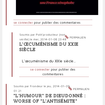
se connecter
pour publier des commentaires
Soumis par
Polit'producteur (non
PERMALIEN
vérifié)
le mer, 2014-01-08 23:48
L'ŒCUMÉNISME DU XXIE
En
SIÈCLE
réponse
à
L'œcuménisme du XXIe siècle...
Trois
monothéismes,
se connecter
pour publier des
trois
commentaires
cinglés
haineux
par
Soumis par
Frondeur
le jeu, 2014-01-09
Polit'producteur
PERMALIEN
01:21
(non
"L'HUMOUR" DE DIEUDONNÉ :
vérifié)
WORSE OF "L'ANTISÉMITE"