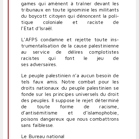
games qui amènent à traîner devant les
tri­bunaux en toute igno­minie les mili­tants
du boycott citoyen qui dénoncent la poli­
tique colo­niale et raciste de
l’Etat d’Israël.
L’
AFPS
condamne et rejette toute ins­
tru­men­ta­li­sation de la cause pales­ti­nienne
au service de délires com­plo­tistes
racistes qui font le jeu de
ses adversaires.
Le peuple pales­tinien n’a aucun besoin de
tels faux amis. Notre combat pour les
droits nationaux du peuple pales­tinien se
fonde sur les prin­cipes uni­versels du droit
des peuples. Il suppose le rejet déterminé
de toute forme de racisme,
d’antisémitisme et d’islamophobie,
poisons dan­gereux que nous com­bat­trons
sans faiblesse.
Le Bureau national