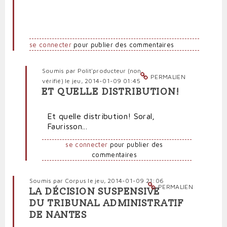
se connecter
pour publier des commentaires
Soumis par
Polit'producteur (non
PERMALIEN
vérifié)
le jeu, 2014-01-09 01:45
ET QUELLE DISTRIBUTION!
En
réponse
Et quelle distribution! Soral,
à
Faurisson...
"L'humour"
de
se connecter
pour publier des
Dieudonné
commentaires
:
worse
of
Soumis par
Corpus
le jeu, 2014-01-09 21:06
PERMALIEN
"L'Antisémite"
LA DÉCISION SUSPENSIVE
par
DU TRIBUNAL ADMINISTRATIF
Frondeur
DE NANTES