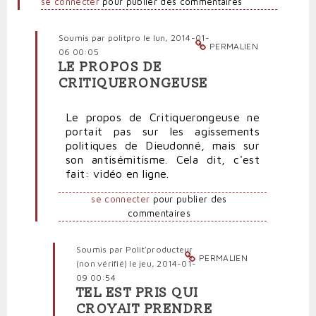
se connecter
pour publier des commentaires
Soumis par
politpro
le lun, 2014-01-
PERMALIEN
06 00:05
LE PROPOS DE
En
CRITIQUERONGEUSE
réponse
à
Le propos de Critiquerongeuse ne
Dieudonné
portait pas sur les agissements
agent
politiques de Dieudonné, mais sur
de
son antisémitisme. Cela dit, c'est
l'Iran
fait: vidéo en ligne.
par
Polit'producteur
se connecter
pour publier des
(non
commentaires
vérifié)
Soumis par
Polit'producteur
PERMALIEN
(non vérifié)
le jeu, 2014-01-
09 00:54
TEL EST PRIS QUI
En
CROYAIT PRENDRE
réponse