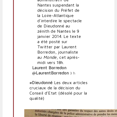
du
Nantes suspendant la
Tribunal
décision du Préfet de
administratif
la Loire-Atlantique
de
d'interdire le spectacle
Nantes
de Dieudonné au
par
zénith de Nantes le 9
Corpus
janvier 2014. Le texte
a été posté sur
Twitter par Laurent
Borredon, journaliste
au
Monde
, cet après-
midi vers 18h.
Laurent Borredon
@
LaurentBorredon
3 h
#
Dieudonné
Les deux articles
cruciaux de la décision du
Conseil d'Etat (désolé pour la
qualité)