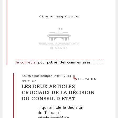
Cliquer sur l'image
ci-dessous
se connecter
pour publier des commentaires
Soumis par
politpro
le jeu, 2014-01-
PERMALIEN
09 21:42
LES DEUX ARTICLES
En
CRUCIAUX DE LA DÉCISION
réponse
DU CONSEIL D'ETAT
à
La
... qui annule la décision
décision
du Tribunal
suspensive
administratif de