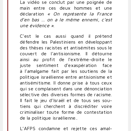
La vidéo se conclut par une poignée de
main entre ces deux hommes et une
décla­ration
« On repré­sente la France
d’en bas … on a le même ennemi, c’est
une évidence »
.
C’est le cas aussi quand il prétend
défendre les Pales­ti­niens en déve­loppant
des thèses racistes et anti­sé­mites sous le
couvert de l’antisionisme. Il détourne
ainsi au profit de l’extrême-droite le
juste sen­timent d’exaspération face
à l’amalgame fait par les sou­tiens de la
poli­tique israé­lienne entre anti­sio­nisme et
anti­sé­mi­tisme. Il donne prise à tous ceux
qui se com­plaisent dans une dénon­ciation
sélective des diverses formes de racisme.
Il fait le jeu d’Israël et de tous ses sou­
tiens qui cherchent à dis­cré­diter voire
cri­mi­na­liser toute forme de contes­tation
de la poli­tique israé­lienne..
L’
AFPS
condamne et rejette ces amal­