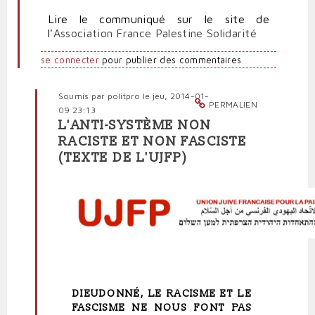
Lire le communiqué sur le site de
l'
Association France Palestine Solidarité
se connecter
pour publier des commentaires
Soumis par
politpro
le jeu, 2014-01-
PERMALIEN
09 23:13
L'ANTI-SYSTÈME NON
En
RACISTE ET NON FASCISTE
réponse
(TEXTE DE L'UJFP)
à
Dieudonné
est
un
imposteur
pour
l'Association
France
Palestine
par
DIEUDONNÉ, LE RACISME ET LE
Polit'producteur
FASCISME NE NOUS FONT PAS