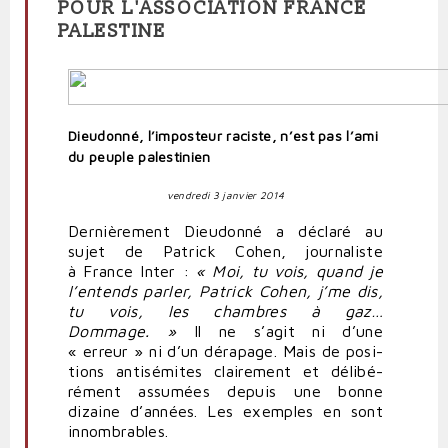
POUR L'ASSOCIATION FRANCE
PALESTINE
Dieudonné, l’imposteur raciste, n’est pas l’ami
du peuple palestinien
vendredi 3 janvier 2014
Der­niè­rement Dieu­donné a déclaré au
sujet de Patrick Cohen, jour­na­liste
à France Inter :
« Moi, tu vois, quand je
l’entends parler, Patrick Cohen, j’me dis,
tu vois, les chambres à gaz…
Dommage. »
Il ne s’agit ni d’une
« erreur » ni d’un dérapage. Mais de posi­
tions anti­sé­mites clai­rement et déli­bé­
rément assumées depuis une bonne
dizaine d’années. Les exemples en sont
innom­brables.