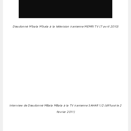
Dieudonné M'bala M'bala à la télévision iranienne MEMRI TV (7 avril 2010)
Interview de Dieudonné MBala MBala à la TV iranienne SAHAR 1/2 (diffusé le 2
février 2011)