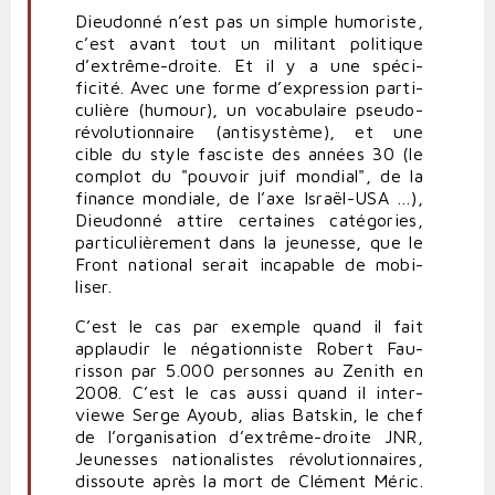
Dieu­donné n’est pas un simple humo­riste,
c’est avant tout un militant poli­tique
d’extrême-droite. Et il y a une spé­ci­
ficité. Avec une forme d’expression par­ti­
cu­lière (humour), un voca­bu­laire pseudo-​​
révolutionnaire (anti­système), et une
cible du style fas­ciste des années
30
(le
complot du "pouvoir juif mondial", de la
finance mon­diale, de l’axe Israël-​​USA …),
Dieu­donné attire cer­taines caté­gories,
par­ti­cu­liè­rement dans la jeu­nesse, que le
Front national serait inca­pable de mobi­
liser.
C’est le cas par exemple quand il fait
applaudir le néga­tion­niste Robert Fau­
risson par
5
.
000
per­sonnes au Zenith en
2008
. C’est le cas aussi quand il inter­
viewe Serge Ayoub, alias Batskin, le chef
de l’organisation d’extrême-droite
JNR
,
Jeu­nesses natio­na­listes révo­lu­tion­naires,
dis­soute après la mort de Clément Méric.