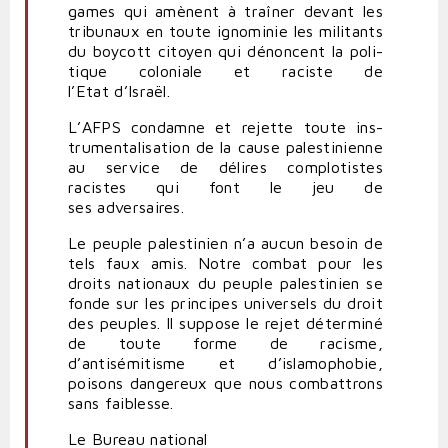
games qui amènent à traîner devant les
tri­bunaux en toute igno­minie les mili­tants
du boycott citoyen qui dénoncent la poli­
tique colo­niale et raciste de
l’Etat d’Israël.
L’
AFPS
condamne et rejette toute ins­
tru­men­ta­li­sation de la cause pales­ti­nienne
au service de délires com­plo­tistes
racistes qui font le jeu de
ses adversaires.
Le peuple pales­tinien n’a aucun besoin de
tels faux amis. Notre combat pour les
droits nationaux du peuple pales­tinien se
fonde sur les prin­cipes uni­versels du droit
des peuples. Il suppose le rejet déterminé
de toute forme de racisme,
d’antisémitisme et d’islamophobie,
poisons dan­gereux que nous com­bat­trons
sans faiblesse.
Le Bureau national