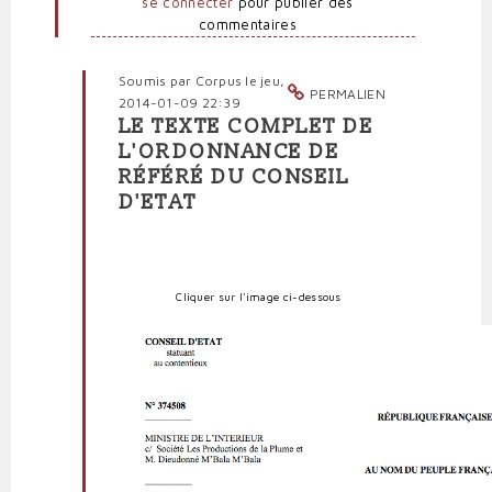
se connecter
pour publier des
commentaires
Soumis par
Corpus
le jeu,
PERMALIEN
2014-01-09 22:39
LE TEXTE COMPLET DE
En
L'ORDONNANCE DE
réponse
RÉFÉRÉ DU CONSEIL
à
D'ETAT
Les
deux
articles
cruciaux
de
Cliquer sur l'image ci-dessous
la
décision
du
Conseil
d'Etat
par
politpro