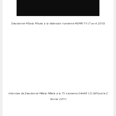
Dieudonné M'bala M'bala à la télévision iranienne MEMRI TV (7 avril 2010)
Interview de Dieudonné MBala MBala à la TV iranienne SAHAR 1/2 (diffusé le 2
février 2011)