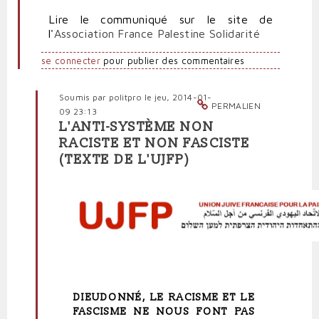
Lire le communiqué sur le site de
l'
Association France Palestine Solidarité
se connecter
pour publier des commentaires
Soumis par
politpro
le jeu, 2014-01-
PERMALIEN
09 23:13
L'ANTI-SYSTÈME NON
En
RACISTE ET NON FASCISTE
réponse
(TEXTE DE L'UJFP)
à
Dieudonné
est
un
imposteur
pour
l'Association
France
Palestine
par
DIEUDONNÉ, LE RACISME ET LE
Polit'producteur
FASCISME NE NOUS FONT PAS