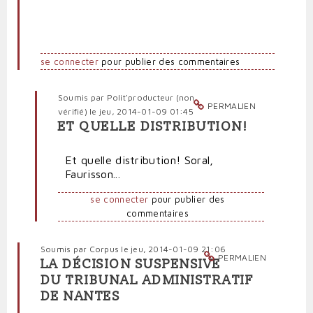
se connecter
pour publier des commentaires
Soumis par
Polit'producteur (non
PERMALIEN
vérifié)
le jeu, 2014-01-09 01:45
ET QUELLE DISTRIBUTION!
En
réponse
Et quelle distribution! Soral,
à
Faurisson...
"L'humour"
de
se connecter
pour publier des
Dieudonné
commentaires
:
worse
of
Soumis par
Corpus
le jeu, 2014-01-09 21:06
PERMALIEN
"L'Antisémite"
LA DÉCISION SUSPENSIVE
par
DU TRIBUNAL ADMINISTRATIF
Frondeur
DE NANTES