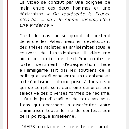
La vidéo se conclut par une poignée de
main entre ces deux hommes et une
décla­ration
« On repré­sente la France
d’en bas … on a le même ennemi, c’est
une évidence »
.
C’est le cas aussi quand il prétend
défendre les Pales­ti­niens en déve­loppant
des thèses racistes et anti­sé­mites sous le
couvert de l’antisionisme. Il détourne
ainsi au profit de l’extrême-droite le
juste sen­timent d’exaspération face
à l’amalgame fait par les sou­tiens de la
poli­tique israé­lienne entre anti­sio­nisme et
anti­sé­mi­tisme. Il donne prise à tous ceux
qui se com­plaisent dans une dénon­ciation
sélective des diverses formes de racisme.
Il fait le jeu d’Israël et de tous ses sou­
tiens qui cherchent à dis­cré­diter voire
cri­mi­na­liser toute forme de contes­tation
de la poli­tique israé­lienne..
L’
AFPS
condamne et rejette ces amal­