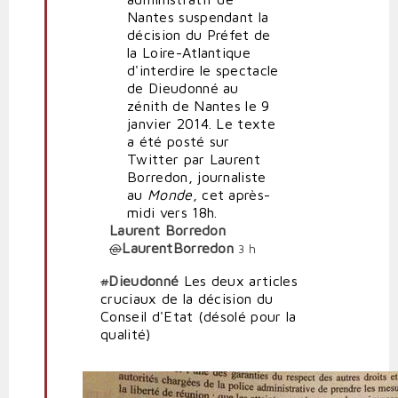
du
Nantes suspendant la
Tribunal
décision du Préfet de
administratif
la Loire-Atlantique
de
d'interdire le spectacle
Nantes
de Dieudonné au
par
zénith de Nantes le 9
Corpus
janvier 2014. Le texte
a été posté sur
Twitter par Laurent
Borredon, journaliste
au
Monde
, cet après-
midi vers 18h.
Laurent Borredon
@
LaurentBorredon
3 h
#
Dieudonné
Les deux articles
cruciaux de la décision du
Conseil d'Etat (désolé pour la
qualité)