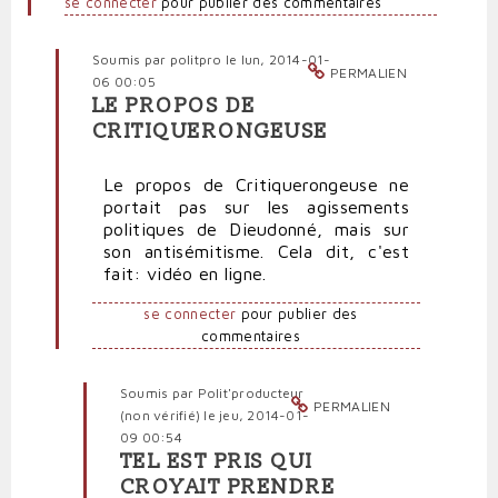
se connecter
pour publier des commentaires
Soumis par
politpro
le lun, 2014-01-
PERMALIEN
06 00:05
LE PROPOS DE
En
CRITIQUERONGEUSE
réponse
à
Le propos de Critiquerongeuse ne
Dieudonné
portait pas sur les agissements
agent
politiques de Dieudonné, mais sur
de
son antisémitisme. Cela dit, c'est
l'Iran
fait: vidéo en ligne.
par
Polit'producteur
se connecter
pour publier des
(non
commentaires
vérifié)
Soumis par
Polit'producteur
PERMALIEN
(non vérifié)
le jeu, 2014-01-
09 00:54
TEL EST PRIS QUI
En
CROYAIT PRENDRE
réponse