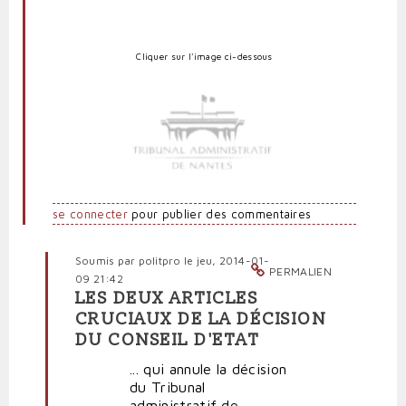
Cliquer sur l'image
ci-dessous
se connecter
pour publier des commentaires
Soumis par
politpro
le jeu, 2014-01-
PERMALIEN
09 21:42
LES DEUX ARTICLES
En
CRUCIAUX DE LA DÉCISION
réponse
DU CONSEIL D'ETAT
à
La
... qui annule la décision
décision
du Tribunal
suspensive
administratif de