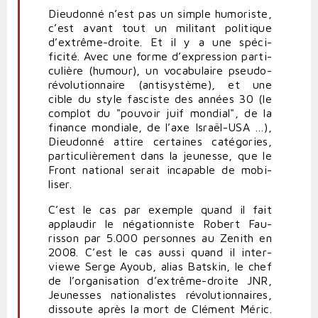
Dieu­donné n’est pas un simple humo­riste,
c’est avant tout un militant poli­tique
d’extrême-droite. Et il y a une spé­ci­
ficité. Avec une forme d’expression par­ti­
cu­lière (humour), un voca­bu­laire pseudo-​​
révolutionnaire (anti­système), et une
cible du style fas­ciste des années
30
(le
complot du "pouvoir juif mondial", de la
finance mon­diale, de l’axe Israël-​​USA …),
Dieu­donné attire cer­taines caté­gories,
par­ti­cu­liè­rement dans la jeu­nesse, que le
Front national serait inca­pable de mobi­
liser.
C’est le cas par exemple quand il fait
applaudir le néga­tion­niste Robert Fau­
risson par
5
.
000
per­sonnes au Zenith en
2008
. C’est le cas aussi quand il inter­
viewe Serge Ayoub, alias Batskin, le chef
de l’organisation d’extrême-droite
JNR
,
Jeu­nesses natio­na­listes révo­lu­tion­naires,
dis­soute après la mort de Clément Méric.