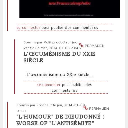
se connecter
pour publier des commentaires
Soumis par
Polit'producteur (non
PERMALIEN
vérifié)
le mer, 2014-01-08 23:48
L'ŒCUMÉNISME DU XXIE
En
SIÈCLE
réponse
à
L'œcuménisme du XXIe siècle...
Trois
monothéismes,
se connecter
pour publier des
trois
commentaires
cinglés
haineux
par
Soumis par
Frondeur
le jeu, 2014-01-09
Polit'producteur
PERMALIEN
01:21
(non
"L'HUMOUR" DE DIEUDONNÉ :
vérifié)
WORSE OF "L'ANTISÉMITE"