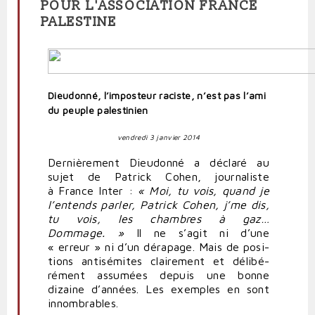
POUR L'ASSOCIATION FRANCE
PALESTINE
Dieudonné, l’imposteur raciste, n’est pas l’ami
du peuple palestinien
vendredi 3 janvier 2014
Der­niè­rement Dieu­donné a déclaré au
sujet de Patrick Cohen, jour­na­liste
à France Inter :
« Moi, tu vois, quand je
l’entends parler, Patrick Cohen, j’me dis,
tu vois, les chambres à gaz…
Dommage. »
Il ne s’agit ni d’une
« erreur » ni d’un dérapage. Mais de posi­
tions anti­sé­mites clai­rement et déli­bé­
rément assumées depuis une bonne
dizaine d’années. Les exemples en sont
innom­brables.