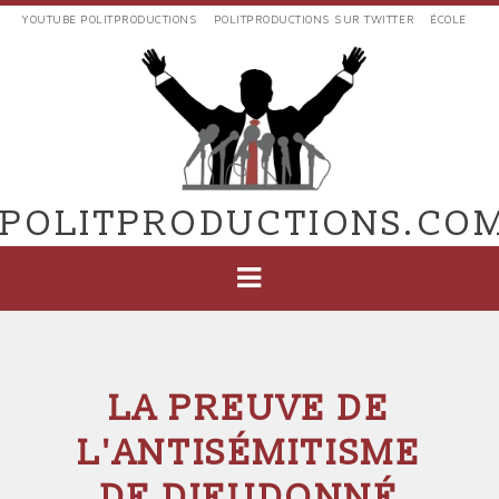
Aller
YOUTUBE POLITPRODUCTIONS
POLITPRODUCTIONS SUR TWITTER
ÉCOLE
au
LIENS
contenu
EXTERNES
principal
VERS
POLIT'PRODUCTIONS
POLITPRODUCTIONS.CO
NAVIGATION
PRINCIPALE
LA PREUVE DE
L'ANTISÉMITISME
DE DIEUDONNÉ