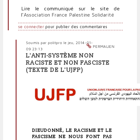
Lire le communiqué sur le site de
l'
Association France Palestine Solidarité
se connecter
pour publier des commentaires
Soumis par
politpro
le jeu, 2014-01-
PERMALIEN
09 23:13
L'ANTI-SYSTÈME NON
En
RACISTE ET NON FASCISTE
réponse
(TEXTE DE L'UJFP)
à
Dieudonné
est
un
imposteur
pour
l'Association
France
Palestine
par
DIEUDONNÉ, LE RACISME ET LE
Polit'producteur
FASCISME NE NOUS FONT PAS