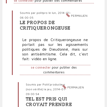
se connecter
pour publier des commentaires
Soumis par
politpro
le lun, 2014-01-
PERMALIEN
06 00:05
LE PROPOS DE
En
CRITIQUERONGEUSE
réponse
à
Le propos de Critiquerongeuse ne
Dieudonné
portait pas sur les agissements
agent
politiques de Dieudonné, mais sur
de
son antisémitisme. Cela dit, c'est
l'Iran
fait: vidéo en ligne.
par
Polit'producteur
se connecter
pour publier des
(non
commentaires
vérifié)
Soumis par
Polit'producteur
PERMALIEN
(non vérifié)
le jeu, 2014-01-
09 00:54
TEL EST PRIS QUI
En
CROYAIT PRENDRE
réponse