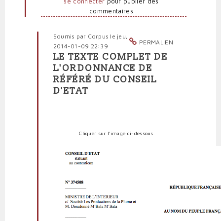
se connecter
pour publier des
commentaires
Soumis par
Corpus
le jeu,
PERMALIEN
2014-01-09 22:39
LE TEXTE COMPLET DE
En
L'ORDONNANCE DE
réponse
RÉFÉRÉ DU CONSEIL
à
D'ETAT
Les
deux
articles
cruciaux
de
Cliquer sur l'image ci-dessous
la
décision
du
Conseil
d'Etat
par
politpro