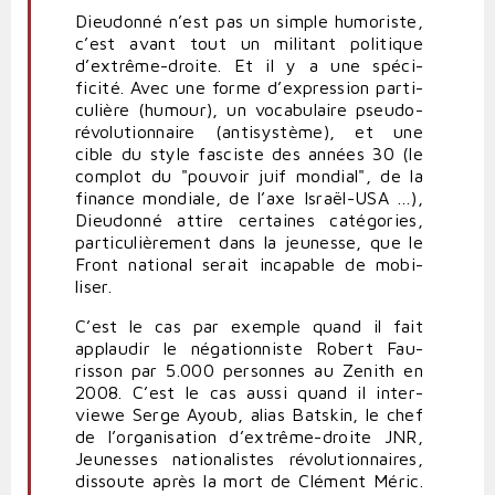
Dieu­donné n’est pas un simple humo­riste,
c’est avant tout un militant poli­tique
d’extrême-droite. Et il y a une spé­ci­
ficité. Avec une forme d’expression par­ti­
cu­lière (humour), un voca­bu­laire pseudo-​​
révolutionnaire (anti­système), et une
cible du style fas­ciste des années
30
(le
complot du "pouvoir juif mondial", de la
finance mon­diale, de l’axe Israël-​​USA …),
Dieu­donné attire cer­taines caté­gories,
par­ti­cu­liè­rement dans la jeu­nesse, que le
Front national serait inca­pable de mobi­
liser.
C’est le cas par exemple quand il fait
applaudir le néga­tion­niste Robert Fau­
risson par
5
.
000
per­sonnes au Zenith en
2008
. C’est le cas aussi quand il inter­
viewe Serge Ayoub, alias Batskin, le chef
de l’organisation d’extrême-droite
JNR
,
Jeu­nesses natio­na­listes révo­lu­tion­naires,
dis­soute après la mort de Clément Méric.