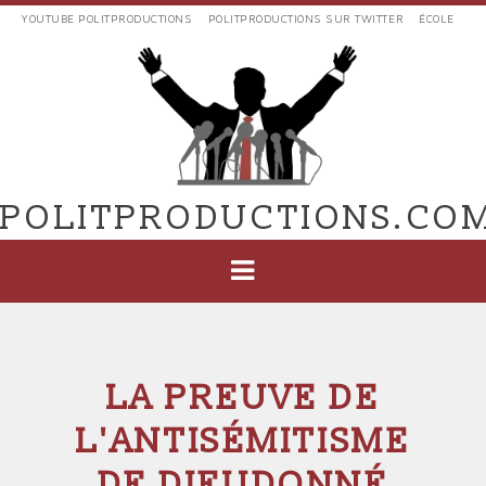
Aller
YOUTUBE POLITPRODUCTIONS
POLITPRODUCTIONS SUR TWITTER
ÉCOLE
au
LIENS
contenu
EXTERNES
principal
VERS
POLIT'PRODUCTIONS
POLITPRODUCTIONS.CO
NAVIGATION
PRINCIPALE
LA PREUVE DE
L'ANTISÉMITISME
DE DIEUDONNÉ