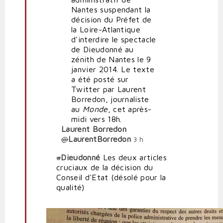
du
Nantes suspendant la
Tribunal
décision du Préfet de
administratif
la Loire-Atlantique
de
d'interdire le spectacle
Nantes
de Dieudonné au
par
zénith de Nantes le 9
Corpus
janvier 2014. Le texte
a été posté sur
Twitter par Laurent
Borredon, journaliste
au
Monde
, cet après-
midi vers 18h.
Laurent Borredon
@
LaurentBorredon
3 h
#
Dieudonné
Les deux articles
cruciaux de la décision du
Conseil d'Etat (désolé pour la
qualité)