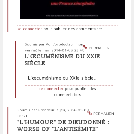
se connecter
pour publier des commentaires
Soumis par
Polit'producteur (non
PERMALIEN
vérifié)
le mer, 2014-01-08 23:48
L'ŒCUMÉNISME DU XXIE
En
SIÈCLE
réponse
à
L'œcuménisme du XXIe siècle...
Trois
monothéismes,
se connecter
pour publier des
trois
commentaires
cinglés
haineux
par
Soumis par
Frondeur
le jeu, 2014-01-09
Polit'producteur
PERMALIEN
01:21
(non
"L'HUMOUR" DE DIEUDONNÉ :
vérifié)
WORSE OF "L'ANTISÉMITE"