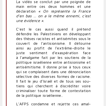
La vidéo se conclut par une poignée de
main entre ces deux hommes et une
décla­ration
« On repré­sente la France
d’en bas … on a le même ennemi, c’est
une évidence »
.
C’est le cas aussi quand il prétend
défendre les Pales­ti­niens en déve­loppant
des thèses racistes et anti­sé­mites sous le
couvert de l’antisionisme. Il détourne
ainsi au profit de l’extrême-droite le
juste sen­timent d’exaspération face
à l’amalgame fait par les sou­tiens de la
poli­tique israé­lienne entre anti­sio­nisme et
anti­sé­mi­tisme. Il donne prise à tous ceux
qui se com­plaisent dans une dénon­ciation
sélective des diverses formes de racisme.
Il fait le jeu d’Israël et de tous ses sou­
tiens qui cherchent à dis­cré­diter voire
cri­mi­na­liser toute forme de contes­tation
de la poli­tique israé­lienne..
L’
AFPS
condamne et rejette ces amal­