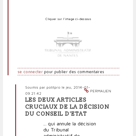
Cliquer sur l'image
ci-dessous
se connecter
pour publier des commentaires
Soumis par
politpro
le jeu, 2014-01-
PERMALIEN
09 21:42
LES DEUX ARTICLES
En
CRUCIAUX DE LA DÉCISION
réponse
DU CONSEIL D'ETAT
à
La
... qui annule la décision
décision
du Tribunal
suspensive
administratif de