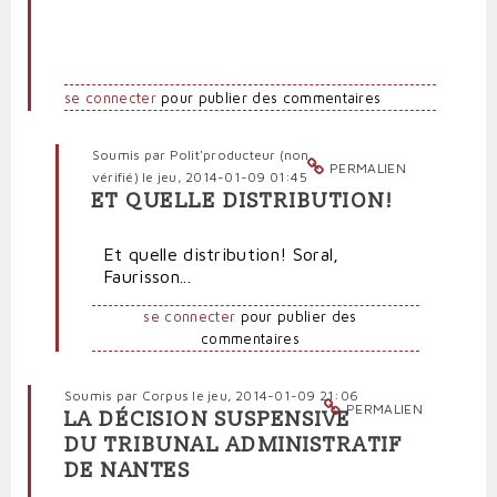
se connecter
pour publier des commentaires
Soumis par
Polit'producteur (non
PERMALIEN
vérifié)
le jeu, 2014-01-09 01:45
ET QUELLE DISTRIBUTION!
En
réponse
Et quelle distribution! Soral,
à
Faurisson...
"L'humour"
de
se connecter
pour publier des
Dieudonné
commentaires
:
worse
of
Soumis par
Corpus
le jeu, 2014-01-09 21:06
PERMALIEN
"L'Antisémite"
LA DÉCISION SUSPENSIVE
par
DU TRIBUNAL ADMINISTRATIF
Frondeur
DE NANTES