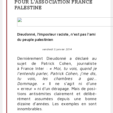
POUR L'ASSOCIATION FRANCE
PALESTINE
Dieudonné, l’imposteur raciste, n’est pas l’ami
du peuple palestinien
vendredi 3 janvier 2014
Der­niè­rement Dieu­donné a déclaré au
sujet de Patrick Cohen, jour­na­liste
à France Inter :
« Moi, tu vois, quand je
l’entends parler, Patrick Cohen, j’me dis,
tu vois, les chambres à gaz…
Dommage. »
Il ne s’agit ni d’une
« erreur » ni d’un dérapage. Mais de posi­
tions anti­sé­mites clai­rement et déli­bé­
rément assumées depuis une bonne
dizaine d’années. Les exemples en sont
innom­brables.