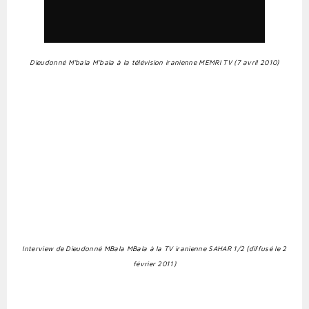
Dieudonné M'bala M'bala à la télévision iranienne MEMRI TV (7 avril 2010)
Interview de Dieudonné MBala MBala à la TV iranienne SAHAR 1/2 (diffusé le 2
février 2011)