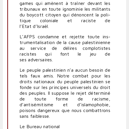
games qui amènent à traîner devant les
tri­bunaux en toute igno­minie les mili­tants
du boycott citoyen qui dénoncent la poli­
tique colo­niale et raciste de
l’Etat d’Israël.
L’
AFPS
condamne et rejette toute ins­
tru­men­ta­li­sation de la cause pales­ti­nienne
au service de délires com­plo­tistes
racistes qui font le jeu de
ses adversaires.
Le peuple pales­tinien n’a aucun besoin de
tels faux amis. Notre combat pour les
droits nationaux du peuple pales­tinien se
fonde sur les prin­cipes uni­versels du droit
des peuples. Il suppose le rejet déterminé
de toute forme de racisme,
d’antisémitisme et d’islamophobie,
poisons dan­gereux que nous com­bat­trons
sans faiblesse.
Le Bureau national