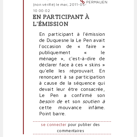
PERMALIEN
(non vérifié)
le mar, 2011-05-
10 00:02
EN PARTICIPANT À
En
L'ÉMISSION
réponse
à
En participant à l'émission
Complément
de Duquesne la Le Pen avait
d'enquête
l'occasion de « faire »
par
publiquement « le
politpro
ménage », c'est-à-dire de
déclarer face à ces « skins »
qu'elle les réprouvait. En
renonçant à sa participation
à cause de la séquence qui
devait leur être consacrée,
Le Pen a confirmé son
besoin de
et son
soutien à
cette mouvance infâme.
Point barre.
se connecter
pour publier des
commentaires