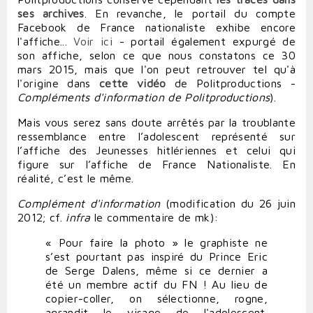
ses archives
. En revanche, le portail du compte
Facebook de France nationaliste exhibe encore
l'affiche...
Voir ici
- portail également expurgé de
son affiche, selon ce que nous constatons ce 30
mars 2015, mais que l'on peut retrouver tel qu'à
l'origine
dans
cette vidéo
de Politproductions -
Compléments d'information de Politproductions
).
Mais vous serez sans doute arrêtés par la troublante
ressemblance entre l’adolescent représenté sur
l’affiche des Jeunesses hitlériennes et celui qui
figure sur l’affiche de France Nationaliste. En
réalité, c’est le même.
Complément d'information
(
modification du 26 juin
2012; cf.
infra
le commentaire de mk
):
« Pour faire la photo » le graphiste ne
s’est pourtant pas inspiré du Prince Eric
de Serge Dalens, même si ce dernier a
été un membre actif du FN ! Au lieu de
copier-coller, on sélectionne, rogne,
agrandit le visage de l'adolescent.