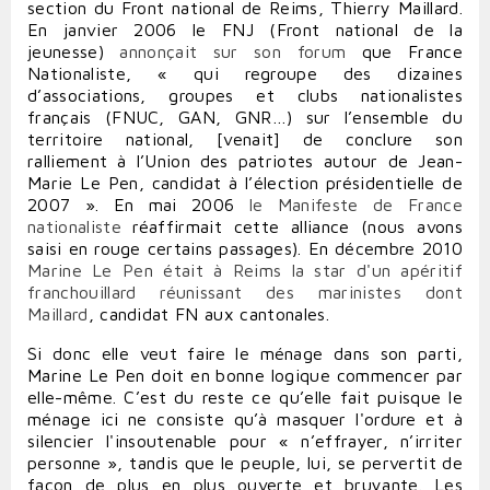
section du Front national de Reims, Thierry Maillard.
En janvier 2006 le FNJ (Front national de la
jeunesse)
annonçait sur son forum
que France
Nationaliste, « qui regroupe des dizaines
d’associations, groupes et clubs nationalistes
français (FNUC, GAN, GNR…) sur l’ensemble du
territoire national, [venait] de conclure son
ralliement à l’Union des patriotes autour de Jean-
Marie Le Pen, candidat à l’élection présidentielle de
2007 ». En mai 2006
le Manifeste de France
nationaliste
réaffirmait cette alliance (nous avons
saisi en rouge certains passages). En décembre 2010
Marine Le Pen était à Reims la star d'un apéritif
franchouillard réunissant des marinistes dont
Maillard
, candidat FN aux cantonales.
Si donc elle veut faire le ménage dans son parti,
Marine Le Pen doit en bonne logique commencer par
elle-même. C’est du reste ce qu’elle fait puisque le
ménage ici ne consiste qu’à masquer l'ordure et à
silencier l'insoutenable pour « n’effrayer, n’irriter
personne », tandis que le peuple, lui, se pervertit de
façon de plus en plus ouverte et bruyante. Les