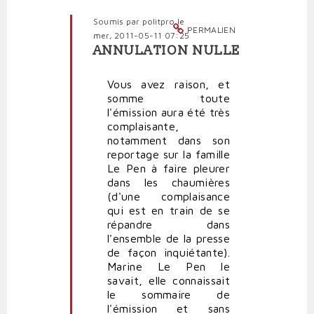
Soumis par
politpro
le
PERMALIEN
mer, 2011-05-11 07:25
ANNULATION NULLE
En
réponse
Vous avez raison, et
à
somme toute
En
l'émission aura été très
participant
complaisante,
à
notamment dans son
l'émission
reportage sur la famille
par
Le Pen à faire pleurer
Polit'producteur
dans les chaumières
(non
(d'une complaisance
vérifié)
qui est en train de se
répandre dans
l'ensemble de la presse
de façon inquiétante).
Marine Le Pen le
savait, elle connaissait
le sommaire de
l'émission et sans