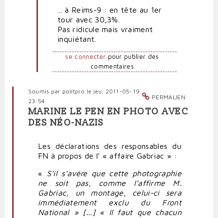
... à Reims-9 : en tête au 1er
Rire
tour avec 30,3%.
jaune
Pas ridicule mais vraiment
par
inquiétant.
Polit'producteur
(non
se connecter
pour publier des
vérifié)
commentaires
Soumis par
politpro
le jeu, 2011-05-19
PERMALIEN
23:54
MARINE LE PEN EN PHOTO AVEC
DES NÉO-NAZIS
Les déclarations des responsables du
FN à propos de l’ « affaire Gabriac » :
«
S’il s’avère que cette photographie
ne soit pas, comme l’affirme M.
Gabriac, un montage, celui-ci sera
immédiatement exclu du Front
National » [...] « Il faut que chacun