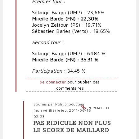
Premier tour
:
ridicule
par
Solange Biaggi (UMP) : 23,66%
Polit'producteur
Mireille Barde (FN) : 22,30%
(non
Jocelyn Zeitoun (PS) : 19,71%
vérifié)
Sébastien Barles (Verts) : 18,65%
Second tour
:
Solange Biaggi (UMP) : 64.84 %
Mireille Barde (FN) : 35.31 %
Participation
: 34.45 %
se connecter
pour publier des
commentaires
Soumis par
Polit'producteur
PERMALIEN
(non vérifié)
le jeu, 2011-06-16
02:23
PAS RIDICULE NON PLUS
En
LE SCORE DE MAILLARD
réponse
à