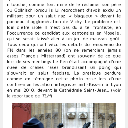
nitouche, comme font mine de le réclamer son père
ou
Gollnisch
lorsqu’ils lui reprochent d’avoir exclu un
militant pour un salut nazi « blagueur » devant le
panneau d’agglomération de Vichy. Le problème est
loin d'être isolé. Il n'est pas dû à tel frontiste, en
l'occurrence ce candidat aux cantonales en Moselle,
qui se serait laissé aller à un jeu de mauvais goût.
Tous ceux qui ont vécu les débuts du renouveau du
FN dans les années 80 (on ne remerciera jamais
assez François Mitterrand) ont souvenir de ce que
lors de ses meetings Le Pen était accompagné d’une
nuée de crânes rasés brandissant un poing qui
s’ouvrait en salut fasciste. La pratique perdure
comme en témoigne cette photo prise lors d'une
contre-manifestation intégriste anti-Kiss-in à Lyon
en mai 2010, devant la Cathédrale Saint-Jean... (
voir
le reportage de
TLM
)