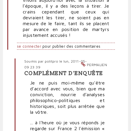
l’époque, il y a des leçons à tirer. Je
crains cependant que ceux qui
devraient les tirer, ne soient pas en
mesure de le faire, tant ils se placent
par avance en position de martyrs
injustement accusés !
se connecter
pour publier des commentaires
Soumis par
politpro
le lun, 2011-05-
PERMALIEN
09 23:39
COMPLÉMENT D'ENQUÊTE
En
réponse
Je ne puis moi-même qu'être
à
d'accord avec vous, bien que ma
Très
conviction, nourrie d'analyses
intéressant
philosophico-politiques et
par
historiques, soit plus arrêtée que
RST
la vôtre.
(non
... à l'heure où je vous réponds je
vérifié)
regarde sur France 2 l'émission «