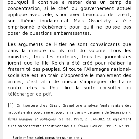
pourquoi il continue à rester dans un camp de
concentration, si le chef du gouvernement actuel
applique avec zèle, sinon avec beaucoup de talent,
son thème fondamental. Mais Ossietzky a été
emprisonné précisément pour qu'il ne puisse pas
poser de questions embarrassantes.
Les arguments de Hitler ne sont convaincants que
dans la mesure où ils ont du volume. Tous les
ministres, tous les orateurs, tous les journalistes
jurent que le IIIe Reich a été créé pour réaliser la
fraternité des peuples. Si toute l'Allemagne national-
socialiste est en train d'apprendre le maniement des
armes, c'est afin de mieux s'imprégner de haine
contre elles. »
Pour lire la suite
consulter ou
télécharger ce pdf
.
[1]
On trouvera chez Gérard Granel une analyse fondamentale des
rapports entre populaire et populisme dans « La guerre de Sécession »,
Écrits logiques et politiques
, Galilée, 1990, p. 341-382. Cf. également
« Les années trente sont devant nous »,
Études
, Galilée, 1995, p. 67-89.
Sur le même sujet, consulter sur ce site :