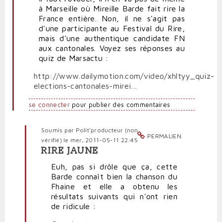
à Marseille où Mireille Barde fait rire la
France entière. Non, il ne s'agit pas
d'une participante au Festival du Rire,
mais d'une authentique candidate FN
aux cantonales. Voyez ses réponses au
quiz de Marsactu :
http://www.dailymotion.com/video/xhltyy_quiz-
elections-cantonales-mirei…
se connecter
pour publier des commentaires
Soumis par
Polit'producteur (non
PERMALIEN
vérifié)
le mer, 2011-05-11 22:45
RIRE JAUNE
En
réponse
Euh, pas si drôle que ça, cette
à
Barde connaît bien la chanson du
Quand
Fhaine et elle a obtenu les
le
résultats suivants qui n'ont rien
FN
de ridicule :
est