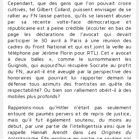
Cependant, que des gens que l’on pouvait croire
cultivés, tel Gilbert Collard, puissent envisager de se
rallier au FN laisse pantois, qu’ils se laissent abuser
par sa récente volte-face démocratique et
républicaine est à peine crédible (écouter en bas de
page les déclarations de l’avocat qui devait
participer le 30 avril à Paris à une réunion des
cadres du Front National et qui est joint la veille au
téléphone par Jérôme Florin pour RTL). Cet « avocat
à deux balles », comme le surnommaient les
Guignols, qui aujourd'hui récupère Socrate au profit
du FN, aurait-il été aveuglé par la perspective des
honoraires que pourrait lui rapporter demain la
défense tous azimuts des frontistes en quête de
respectabilité? Ou bien son ralliement obéit-il à des
mobiles plus profonds?
Rappelons-nous qu’Hitler n’était pas seulement
entouré de paumés pervers et de repris de justice,
mais qu’il fut également soutenu, du moins au
début, par une partie de l’intelligentsia ainsi que le
rappelle Hannah Arendt dans
Les Origines du
totalitarisme
. Elle explique en partie ce soutien par