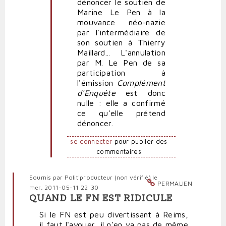
dénoncer le soutien de
Marine Le Pen à la
mouvance néo-nazie
par l'intermédiaire de
son soutien à Thierry
Maillard... L'annulation
par M. Le Pen de sa
participation à
l'émission
Complément
d'Enquête
est donc
nulle : elle a confirmé
ce qu'elle prétend
dénoncer.
se connecter
pour publier des
commentaires
Soumis par
Polit'producteur (non vérifié)
le
PERMALIEN
mer, 2011-05-11 22:30
QUAND LE FN EST RIDICULE
Si le FN est peu divertissant à Reims,
il faut l'avouer, il n'en va pas de même