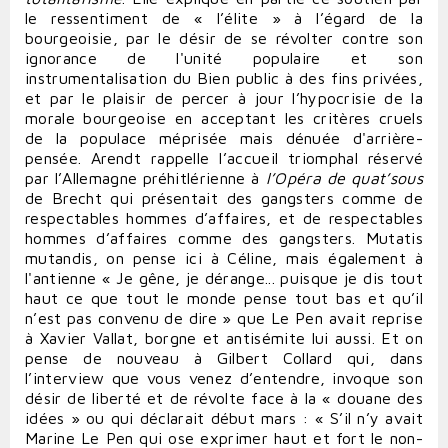
le ressentiment de « l’élite » à l’égard de la
bourgeoisie, par le désir de se révolter contre son
ignorance de l'unité populaire et son
instrumentalisation du Bien public à des fins privées,
et par le plaisir de percer à jour l’hypocrisie de la
morale bourgeoise en acceptant les critères cruels
de la populace méprisée mais dénuée d'arrière-
pensée. Arendt rappelle l’accueil triomphal réservé
par l’Allemagne préhitlérienne à
l’Opéra de quat’sous
de Brecht qui présentait des gangsters comme de
respectables hommes d’affaires, et de respectables
hommes d’affaires comme des gangsters. Mutatis
mutandis, on pense ici à Céline, mais également à
l'antienne « Je gêne, je dérange... puisque je dis tout
haut ce que tout le monde pense tout bas et qu’il
n’est pas convenu de dire » que Le Pen avait reprise
à Xavier Vallat, borgne et antisémite lui aussi. Et on
pense de nouveau à Gilbert Collard qui, dans
l’interview que vous venez d’entendre, invoque son
désir de liberté et de révolte face à la « douane des
idées » ou qui déclarait début mars : « S’il n’y avait
Marine Le Pen qui ose exprimer haut et fort le non-