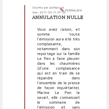
Soumis par
politpro
le
PERMALIEN
mer, 2011-05-11 07:25
ANNULATION NULLE
En
réponse
Vous avez raison, et
à
somme toute
En
l'émission aura été très
participant
complaisante,
à
notamment dans son
l'émission
reportage sur la famille
par
Le Pen à faire pleurer
Polit'producteur
dans les chaumières
(non
(d'une complaisance
vérifié)
qui est en train de se
répandre dans
l'ensemble de la presse
de façon inquiétante).
Marine Le Pen le
savait, elle connaissait
le sommaire de
l'émission et sans