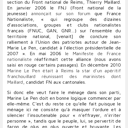
section du Front national de Reims, Thierry Maillard.
En janvier 2006 le FNJ (Front national de la
jeunesse)
annonçait sur son forum
que France
Nationaliste, « qui regroupe des dizaines
d’associations, groupes et clubs nationalistes
français (FNUC, GAN, GNR…) sur l’ensemble du
territoire national, [venait] de conclure son
ralliement à l’Union des patriotes autour de Jean-
Marie Le Pen, candidat à l’élection présidentielle de
2007 ». En mai 2006
le Manifeste de France
nationaliste
réaffirmait cette alliance (nous avons
saisi en rouge certains passages). En décembre 2010
Marine Le Pen était à Reims la star d'un apéritif
franchouillard réunissant des marinistes dont
Maillard
, candidat FN aux cantonales.
Si donc elle veut faire le ménage dans son parti,
Marine Le Pen doit en bonne logique commencer par
elle-même. C’est du reste ce qu’elle fait puisque le
ménage ici ne consiste qu’à masquer l'ordure et à
silencier l'insoutenable pour « n’effrayer, n’irriter
personne », tandis que le peuple, lui, se pervertit de
façon de plus en plus ouverte et bruyante. Les