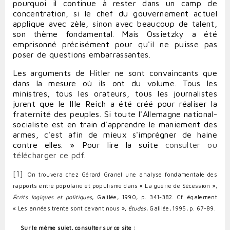
pourquoi il continue à rester dans un camp de
concentration, si le chef du gouvernement actuel
applique avec zèle, sinon avec beaucoup de talent,
son thème fondamental. Mais Ossietzky a été
emprisonné précisément pour qu'il ne puisse pas
poser de questions embarrassantes.
Les arguments de Hitler ne sont convaincants que
dans la mesure où ils ont du volume. Tous les
ministres, tous les orateurs, tous les journalistes
jurent que le IIIe Reich a été créé pour réaliser la
fraternité des peuples. Si toute l'Allemagne national-
socialiste est en train d'apprendre le maniement des
armes, c'est afin de mieux s'imprégner de haine
contre elles. »
Pour lire la suite
consulter ou
télécharger ce pdf
.
[1]
On trouvera chez Gérard Granel une analyse fondamentale des
rapports entre populaire et populisme dans « La guerre de Sécession »,
Écrits logiques et politiques
, Galilée, 1990, p. 341-382. Cf. également
« Les années trente sont devant nous »,
Études
, Galilée, 1995, p. 67-89.
Sur le même sujet, consulter sur ce site :