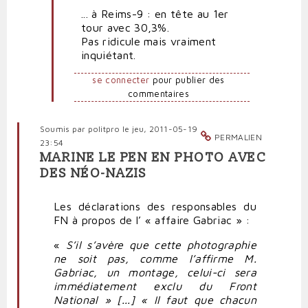
... à Reims-9 : en tête au 1er
Rire
tour avec 30,3%.
jaune
Pas ridicule mais vraiment
par
inquiétant.
Polit'producteur
(non
se connecter
pour publier des
vérifié)
commentaires
Soumis par
politpro
le jeu, 2011-05-19
PERMALIEN
23:54
MARINE LE PEN EN PHOTO AVEC
DES NÉO-NAZIS
Les déclarations des responsables du
FN à propos de l’ « affaire Gabriac » :
«
S’il s’avère que cette photographie
ne soit pas, comme l’affirme M.
Gabriac, un montage, celui-ci sera
immédiatement exclu du Front
National » [...] « Il faut que chacun