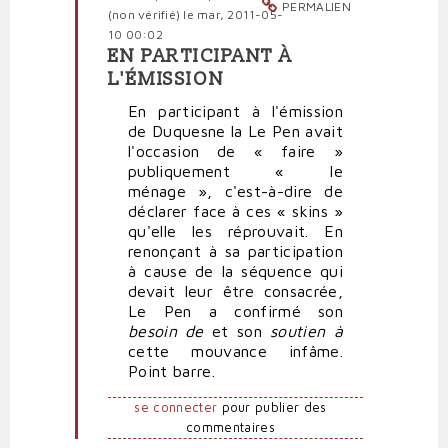
PERMALIEN
(non vérifié)
le mar, 2011-05-
10 00:02
EN PARTICIPANT À
En
L'ÉMISSION
réponse
à
En participant à l'émission
Complément
de Duquesne la Le Pen avait
d'enquête
l'occasion de « faire »
par
publiquement « le
politpro
ménage », c'est-à-dire de
déclarer face à ces « skins »
qu'elle les réprouvait. En
renonçant à sa participation
à cause de la séquence qui
devait leur être consacrée,
Le Pen a confirmé son
besoin de
et son
soutien à
cette mouvance infâme.
Point barre.
se connecter
pour publier des
commentaires