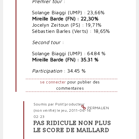
Premier tour
:
ridicule
par
Solange Biaggi (UMP) : 23,66%
Polit'producteur
Mireille Barde (FN) : 22,30%
(non
Jocelyn Zeitoun (PS) : 19,71%
vérifié)
Sébastien Barles (Verts) : 18,65%
Second tour
:
Solange Biaggi (UMP) : 64.84 %
Mireille Barde (FN) : 35.31 %
Participation
: 34.45 %
se connecter
pour publier des
commentaires
Soumis par
Polit'producteur
PERMALIEN
(non vérifié)
le jeu, 2011-06-16
02:23
PAS RIDICULE NON PLUS
En
LE SCORE DE MAILLARD
réponse
à