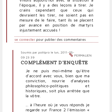
l’époque, il y a des leçons à tirer. Je
crains cependant que ceux qui
devraient les tirer, ne soient pas en
mesure de le faire, tant ils se placent
par avance en position de martyrs
injustement accusés !
se connecter
pour publier des commentaires
Soumis par
politpro
le lun, 2011-05-
PERMALIEN
09 23:39
COMPLÉMENT D'ENQUÊTE
En
réponse
Je ne puis moi-même qu'être
à
d'accord avec vous, bien que ma
Très
conviction, nourrie d'analyses
intéressant
philosophico-politiques et
par
historiques, soit plus arrêtée que
RST
la vôtre.
(non
... à l'heure où je vous réponds je
vérifié)
regarde sur France 2 l'émission «