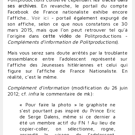
ses archives
. En revanche, le portail du compte
Facebook de France nationaliste exhibe encore
l'affiche...
Voir ici
- portail également expurgé de
son affiche, selon ce que nous constatons ce 30
mars 2015, mais que l'on peut retrouver tel qu'à
l'origine
dans
cette vidéo
de Politproductions -
Compléments d'information de Politproductions
).
Mais vous serez sans doute arrêtés par la troublante
ressemblance entre l’adolescent représenté sur
l’affiche des Jeunesses hitlériennes et celui qui
figure sur l’affiche de France Nationaliste. En
réalité, c’est le même.
Complément d'information
(
modification du 26 juin
2012; cf.
infra
le commentaire de mk
):
« Pour faire la photo » le graphiste ne
s’est pourtant pas inspiré du Prince Eric
de Serge Dalens, même si ce dernier a
été un membre actif du FN ! Au lieu de
copier-coller, on sélectionne, rogne,
agrandit le visage de l'adolescent.