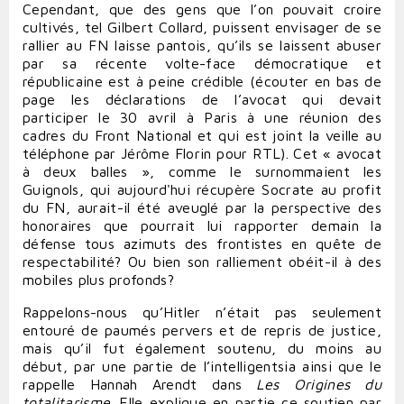
Cependant, que des gens que l’on pouvait croire
cultivés, tel Gilbert Collard, puissent envisager de se
rallier au FN laisse pantois, qu’ils se laissent abuser
par sa récente volte-face démocratique et
républicaine est à peine crédible (écouter en bas de
page les déclarations de l’avocat qui devait
participer le 30 avril à Paris à une réunion des
cadres du Front National et qui est joint la veille au
téléphone par Jérôme Florin pour RTL). Cet « avocat
à deux balles », comme le surnommaient les
Guignols, qui aujourd'hui récupère Socrate au profit
du FN, aurait-il été aveuglé par la perspective des
honoraires que pourrait lui rapporter demain la
défense tous azimuts des frontistes en quête de
respectabilité? Ou bien son ralliement obéit-il à des
mobiles plus profonds?
Rappelons-nous qu’Hitler n’était pas seulement
entouré de paumés pervers et de repris de justice,
mais qu’il fut également soutenu, du moins au
début, par une partie de l’intelligentsia ainsi que le
rappelle Hannah Arendt dans
Les Origines du
totalitarisme
. Elle explique en partie ce soutien par