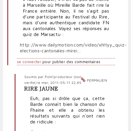
à Marseille où Mireille Barde fait rire la
France entière. Non, il ne s'agit pas
d'une participante au Festival du Rire,
mais d'une authentique candidate FN
aux cantonales. Voyez ses réponses au
quiz de Marsactu :
http://www.dailymotion.com/video/xhltyy_quiz-
elections-cantonales-mirei…
se connecter
pour publier des commentaires
Soumis par
Polit'producteur (non
PERMALIEN
vérifié)
le mer, 2011-05-11 22:45
RIRE JAUNE
En
réponse
Euh, pas si drôle que ça, cette
à
Barde connaît bien la chanson du
Quand
Fhaine et elle a obtenu les
le
résultats suivants qui n'ont rien
FN
de ridicule :
est