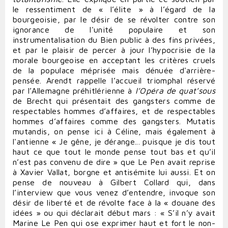
le ressentiment de « l’élite » à l’égard de la
bourgeoisie, par le désir de se révolter contre son
ignorance de l'unité populaire et son
instrumentalisation du Bien public à des fins privées,
et par le plaisir de percer à jour l’hypocrisie de la
morale bourgeoise en acceptant les critères cruels
de la populace méprisée mais dénuée d'arrière-
pensée. Arendt rappelle l’accueil triomphal réservé
par l’Allemagne préhitlérienne à
l’Opéra de quat’sous
de Brecht qui présentait des gangsters comme de
respectables hommes d’affaires, et de respectables
hommes d’affaires comme des gangsters. Mutatis
mutandis, on pense ici à Céline, mais également à
l'antienne « Je gêne, je dérange... puisque je dis tout
haut ce que tout le monde pense tout bas et qu’il
n’est pas convenu de dire » que Le Pen avait reprise
à Xavier Vallat, borgne et antisémite lui aussi. Et on
pense de nouveau à Gilbert Collard qui, dans
l’interview que vous venez d’entendre, invoque son
désir de liberté et de révolte face à la « douane des
idées » ou qui déclarait début mars : « S’il n’y avait
Marine Le Pen qui ose exprimer haut et fort le non-