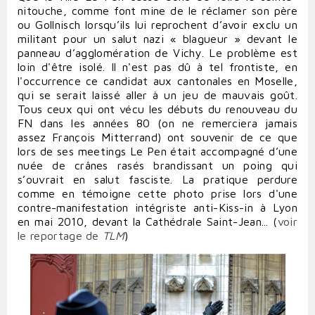
nitouche, comme font mine de le réclamer son père
ou
Gollnisch
lorsqu’ils lui reprochent d’avoir exclu un
militant pour un salut nazi « blagueur » devant le
panneau d’agglomération de Vichy. Le problème est
loin d'être isolé. Il n'est pas dû à tel frontiste, en
l'occurrence ce candidat aux cantonales en Moselle,
qui se serait laissé aller à un jeu de mauvais goût.
Tous ceux qui ont vécu les débuts du renouveau du
FN dans les années 80 (on ne remerciera jamais
assez François Mitterrand) ont souvenir de ce que
lors de ses meetings Le Pen était accompagné d’une
nuée de crânes rasés brandissant un poing qui
s’ouvrait en salut fasciste. La pratique perdure
comme en témoigne cette photo prise lors d'une
contre-manifestation intégriste anti-Kiss-in à Lyon
en mai 2010, devant la Cathédrale Saint-Jean... (
voir
le reportage de
TLM
)