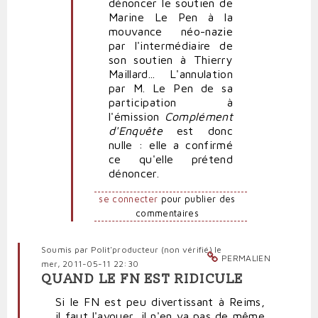
dénoncer le soutien de
Marine Le Pen à la
mouvance néo-nazie
par l'intermédiaire de
son soutien à Thierry
Maillard... L'annulation
par M. Le Pen de sa
participation à
l'émission
Complément
d'Enquête
est donc
nulle : elle a confirmé
ce qu'elle prétend
dénoncer.
se connecter
pour publier des
commentaires
Soumis par
Polit'producteur (non vérifié)
le
PERMALIEN
mer, 2011-05-11 22:30
QUAND LE FN EST RIDICULE
Si le FN est peu divertissant à Reims,
il faut l'avouer, il n'en va pas de même