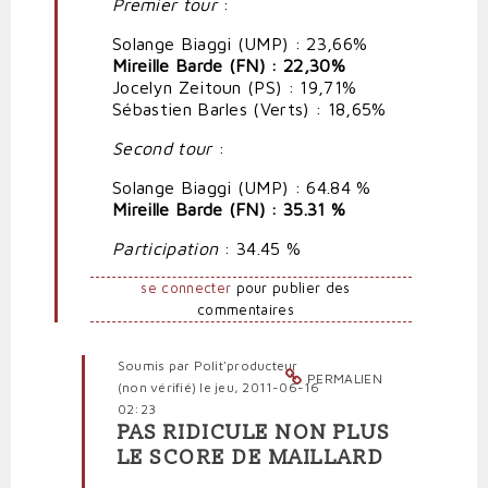
Premier tour
:
ridicule
par
Solange Biaggi (UMP) : 23,66%
Polit'producteur
Mireille Barde (FN) : 22,30%
(non
Jocelyn Zeitoun (PS) : 19,71%
vérifié)
Sébastien Barles (Verts) : 18,65%
Second tour
:
Solange Biaggi (UMP) : 64.84 %
Mireille Barde (FN) : 35.31 %
Participation
: 34.45 %
se connecter
pour publier des
commentaires
Soumis par
Polit'producteur
PERMALIEN
(non vérifié)
le jeu, 2011-06-16
02:23
PAS RIDICULE NON PLUS
En
LE SCORE DE MAILLARD
réponse
à