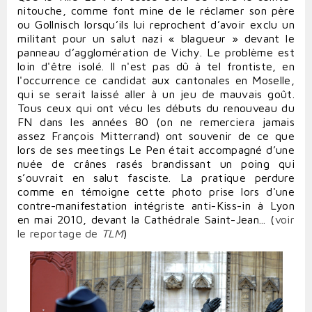
nitouche, comme font mine de le réclamer son père
ou
Gollnisch
lorsqu’ils lui reprochent d’avoir exclu un
militant pour un salut nazi « blagueur » devant le
panneau d’agglomération de Vichy. Le problème est
loin d'être isolé. Il n'est pas dû à tel frontiste, en
l'occurrence ce candidat aux cantonales en Moselle,
qui se serait laissé aller à un jeu de mauvais goût.
Tous ceux qui ont vécu les débuts du renouveau du
FN dans les années 80 (on ne remerciera jamais
assez François Mitterrand) ont souvenir de ce que
lors de ses meetings Le Pen était accompagné d’une
nuée de crânes rasés brandissant un poing qui
s’ouvrait en salut fasciste. La pratique perdure
comme en témoigne cette photo prise lors d'une
contre-manifestation intégriste anti-Kiss-in à Lyon
en mai 2010, devant la Cathédrale Saint-Jean... (
voir
le reportage de
TLM
)