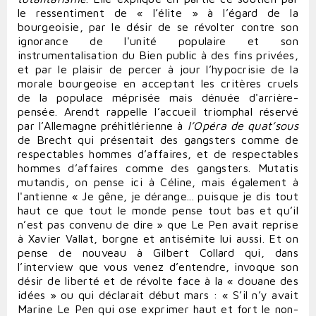
le ressentiment de « l’élite » à l’égard de la
bourgeoisie, par le désir de se révolter contre son
ignorance de l'unité populaire et son
instrumentalisation du Bien public à des fins privées,
et par le plaisir de percer à jour l’hypocrisie de la
morale bourgeoise en acceptant les critères cruels
de la populace méprisée mais dénuée d'arrière-
pensée. Arendt rappelle l’accueil triomphal réservé
par l’Allemagne préhitlérienne à
l’Opéra de quat’sous
de Brecht qui présentait des gangsters comme de
respectables hommes d’affaires, et de respectables
hommes d’affaires comme des gangsters. Mutatis
mutandis, on pense ici à Céline, mais également à
l'antienne « Je gêne, je dérange... puisque je dis tout
haut ce que tout le monde pense tout bas et qu’il
n’est pas convenu de dire » que Le Pen avait reprise
à Xavier Vallat, borgne et antisémite lui aussi. Et on
pense de nouveau à Gilbert Collard qui, dans
l’interview que vous venez d’entendre, invoque son
désir de liberté et de révolte face à la « douane des
idées » ou qui déclarait début mars : « S’il n’y avait
Marine Le Pen qui ose exprimer haut et fort le non-