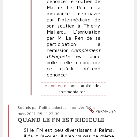
dénoncer le soutien de
Marine Le Pen à la
mouvance néo-nazie
par l'intermédiaire de
son soutien à Thierry
Maillard... L'annulation
par M. Le Pen de sa
participation à
l'émission
Complément
d'Enquête
est donc
nulle : elle a confirmé
ce qu'elle prétend
dénoncer.
se connecter
pour publier des
commentaires
Soumis par
Polit'producteur (non vérifié)
le
PERMALIEN
mer, 2011-05-11 22:30
QUAND LE FN EST RIDICULE
Si le FN est peu divertissant à Reims,
il faut l'avouer, il n'en va pas de même