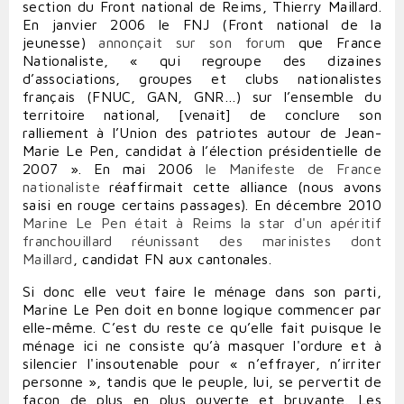
section du Front national de Reims, Thierry Maillard.
En janvier 2006 le FNJ (Front national de la
jeunesse)
annonçait sur son forum
que France
Nationaliste, « qui regroupe des dizaines
d’associations, groupes et clubs nationalistes
français (FNUC, GAN, GNR…) sur l’ensemble du
territoire national, [venait] de conclure son
ralliement à l’Union des patriotes autour de Jean-
Marie Le Pen, candidat à l’élection présidentielle de
2007 ». En mai 2006
le Manifeste de France
nationaliste
réaffirmait cette alliance (nous avons
saisi en rouge certains passages). En décembre 2010
Marine Le Pen était à Reims la star d'un apéritif
franchouillard réunissant des marinistes dont
Maillard
, candidat FN aux cantonales.
Si donc elle veut faire le ménage dans son parti,
Marine Le Pen doit en bonne logique commencer par
elle-même. C’est du reste ce qu’elle fait puisque le
ménage ici ne consiste qu’à masquer l'ordure et à
silencier l'insoutenable pour « n’effrayer, n’irriter
personne », tandis que le peuple, lui, se pervertit de
façon de plus en plus ouverte et bruyante. Les