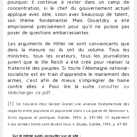
pourquoi il continue à rester dans un camp de
concentration, si le chef du gouvernement actuel
applique avec zèle, sinon avec beaucoup de talent,
son thème fondamental. Mais Ossietzky a été
emprisonné précisément pour qu'il ne puisse pas
poser de questions embarrassantes.
Les arguments de Hitler ne sont convaincants que
dans la mesure où ils ont du volume. Tous les
ministres, tous les orateurs, tous les journalistes
jurent que le IIIe Reich a été créé pour réaliser la
fraternité des peuples. Si toute l'Allemagne national-
socialiste est en train d'apprendre le maniement des
armes, c'est afin de mieux s'imprégner de haine
contre elles. »
Pour lire la suite
consulter ou
télécharger ce pdf
.
[1]
On trouvera chez Gérard Granel une analyse fondamentale des
rapports entre populaire et populisme dans « La guerre de Sécession »,
Écrits logiques et politiques
, Galilée, 1990, p. 341-382. Cf. également
« Les années trente sont devant nous »,
Études
, Galilée, 1995, p. 67-89.
Sur le même sujet, consulter sur ce site :