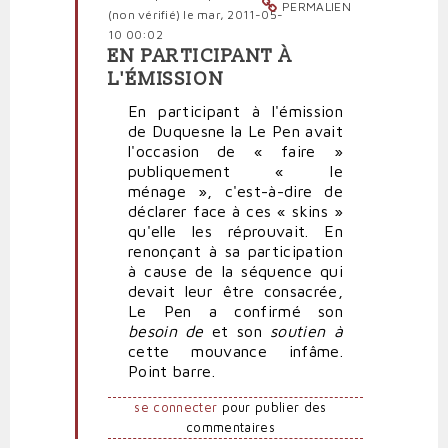
PERMALIEN
(non vérifié)
le mar, 2011-05-
10 00:02
EN PARTICIPANT À
En
L'ÉMISSION
réponse
à
En participant à l'émission
Complément
de Duquesne la Le Pen avait
d'enquête
l'occasion de « faire »
par
publiquement « le
politpro
ménage », c'est-à-dire de
déclarer face à ces « skins »
qu'elle les réprouvait. En
renonçant à sa participation
à cause de la séquence qui
devait leur être consacrée,
Le Pen a confirmé son
besoin de
et son
soutien à
cette mouvance infâme.
Point barre.
se connecter
pour publier des
commentaires