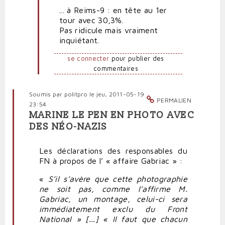
... à Reims-9 : en tête au 1er
Rire
tour avec 30,3%.
jaune
Pas ridicule mais vraiment
par
inquiétant.
Polit'producteur
(non
se connecter
pour publier des
vérifié)
commentaires
Soumis par
politpro
le jeu, 2011-05-19
PERMALIEN
23:54
MARINE LE PEN EN PHOTO AVEC
DES NÉO-NAZIS
Les déclarations des responsables du
FN à propos de l’ « affaire Gabriac » :
«
S’il s’avère que cette photographie
ne soit pas, comme l’affirme M.
Gabriac, un montage, celui-ci sera
immédiatement exclu du Front
National » [...] « Il faut que chacun