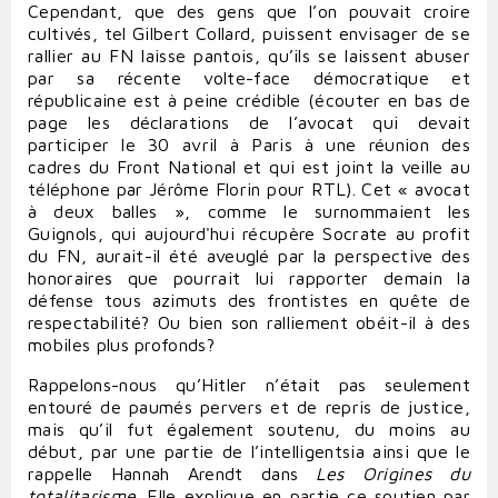
Cependant, que des gens que l’on pouvait croire
cultivés, tel Gilbert Collard, puissent envisager de se
rallier au FN laisse pantois, qu’ils se laissent abuser
par sa récente volte-face démocratique et
républicaine est à peine crédible (écouter en bas de
page les déclarations de l’avocat qui devait
participer le 30 avril à Paris à une réunion des
cadres du Front National et qui est joint la veille au
téléphone par Jérôme Florin pour RTL). Cet « avocat
à deux balles », comme le surnommaient les
Guignols, qui aujourd'hui récupère Socrate au profit
du FN, aurait-il été aveuglé par la perspective des
honoraires que pourrait lui rapporter demain la
défense tous azimuts des frontistes en quête de
respectabilité? Ou bien son ralliement obéit-il à des
mobiles plus profonds?
Rappelons-nous qu’Hitler n’était pas seulement
entouré de paumés pervers et de repris de justice,
mais qu’il fut également soutenu, du moins au
début, par une partie de l’intelligentsia ainsi que le
rappelle Hannah Arendt dans
Les Origines du
totalitarisme
. Elle explique en partie ce soutien par