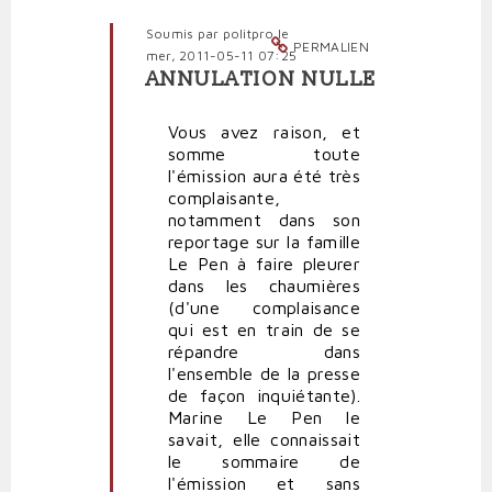
Soumis par
politpro
le
PERMALIEN
mer, 2011-05-11 07:25
ANNULATION NULLE
En
réponse
Vous avez raison, et
à
somme toute
En
l'émission aura été très
participant
complaisante,
à
notamment dans son
l'émission
reportage sur la famille
par
Le Pen à faire pleurer
Polit'producteur
dans les chaumières
(non
(d'une complaisance
vérifié)
qui est en train de se
répandre dans
l'ensemble de la presse
de façon inquiétante).
Marine Le Pen le
savait, elle connaissait
le sommaire de
l'émission et sans