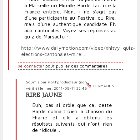
à Marseille où Mireille Barde fait rire la
France entière. Non, il ne s'agit pas
d'une participante au Festival du Rire,
mais d'une authentique candidate FN
aux cantonales. Voyez ses réponses au
quiz de Marsactu :
http://www.dailymotion.com/video/xhltyy_quiz-
elections-cantonales-mirei…
se connecter
pour publier des commentaires
Soumis par
Polit'producteur (non
PERMALIEN
vérifié)
le mer, 2011-05-11 22:45
RIRE JAUNE
En
réponse
Euh, pas si drôle que ça, cette
à
Barde connaît bien la chanson du
Quand
Fhaine et elle a obtenu les
le
résultats suivants qui n'ont rien
FN
de ridicule :
est