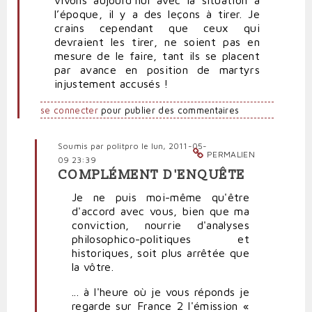
l’époque, il y a des leçons à tirer. Je
crains cependant que ceux qui
devraient les tirer, ne soient pas en
mesure de le faire, tant ils se placent
par avance en position de martyrs
injustement accusés !
se connecter
pour publier des commentaires
Soumis par
politpro
le lun, 2011-05-
PERMALIEN
09 23:39
COMPLÉMENT D'ENQUÊTE
En
réponse
Je ne puis moi-même qu'être
à
d'accord avec vous, bien que ma
Très
conviction, nourrie d'analyses
intéressant
philosophico-politiques et
par
historiques, soit plus arrêtée que
RST
la vôtre.
(non
... à l'heure où je vous réponds je
vérifié)
regarde sur France 2 l'émission «