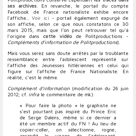
ses archives
. En revanche, le portail du compte
Facebook de France nationaliste exhibe encore
l'affiche...
Voir ici
- portail également expurgé de
son affiche, selon ce que nous constatons ce 30
mars 2015, mais que l'on peut retrouver tel qu'à
l'origine
dans
cette vidéo
de Politproductions -
Compléments d'information de Politproductions
).
Mais vous serez sans doute arrêtés par la troublante
ressemblance entre l’adolescent représenté sur
l’affiche des Jeunesses hitlériennes et celui qui
figure sur l’affiche de France Nationaliste. En
réalité, c’est le même.
Complément d'information
(
modification du 26 juin
2012; cf.
infra
le commentaire de mk
):
« Pour faire la photo » le graphiste ne
s’est pourtant pas inspiré du Prince Eric
de Serge Dalens, même si ce dernier a
été un membre actif du FN ! Au lieu de
copier-coller, on sélectionne, rogne,
agrandit le visage de l'adolescent.