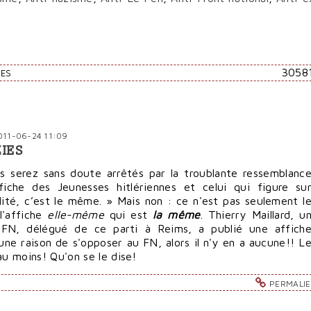
3058
RES
2011-06-24 11:09
IES
us serez sans doute arrêtés par la troublante ressemblanc
ffiche des Jeunesses hitlériennes et celui qui figure su
alité, c’est le même. » Mais non : ce n'est pas seulement l
 l'affiche
elle-même
qui est
la même
. Thierry Maillard, u
 FN, délégué de ce parti à Reims, a publié une affich
 une raison de s'opposer au FN, alors il n'y en a aucune!! L
u moins! Qu'on se le dise!
PERMALI