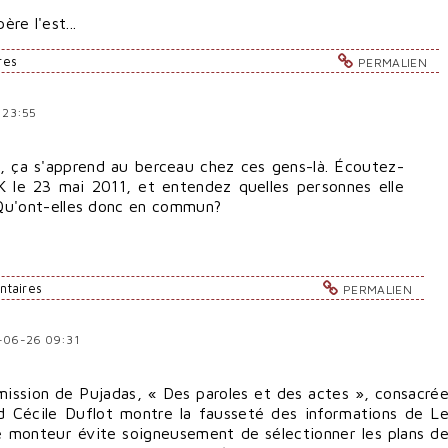
re l'est...
res
PERMALIEN
 23:55
e, ça s'apprend au berceau chez ces gens-là. Écoutez-
SK le 23 mai 2011, et entendez quelles personnes elle
u'ont-elles donc en commun?
ntaires
PERMALIEN
1-06-26 09:31
mission de Pujadas, « Des paroles et des actes », consacré
d Cécile Duflot montre la fausseté des informations de L
le monteur évite soigneusement de sélectionner les plans d