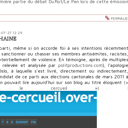
emière partie du débat Duflot/Le Pen lors de cette émissio
PERMALI
1-07-27 12:29
 HAINE
parti, même si on accorde foi à ses intentions récemmen
 sanctionner ou chasser ses membres antisémites, racistes
otentiellement de violence. En témoigne, après de multiple
e relevée et analysée par
politproductions.com
), l'apologi
slo, à laquelle s'est livré, directement ou indirectement
didat de ce parti aux élections cantonales de mars 2011 
'on pouvait lire aujourd'hui sur son blog au titre éloquent
(
u le cercueil ») 