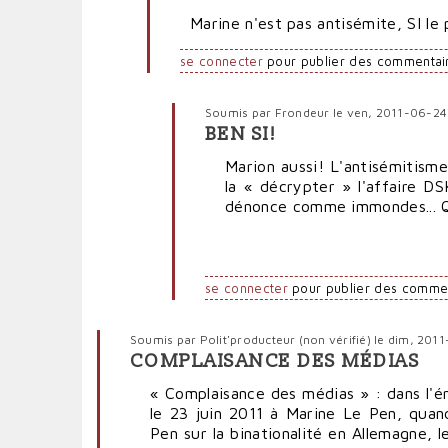
réponse
Marine n'est pas antisémite, SI le pè
à
De
se connecter
pour publier des commentai
"véritables
nazis",
Hanin
Soumis par
Frondeur
le ven, 2011-06-24
par
BEN SI!
En
Polit'producteur
réponse
Marion aussi! L'antisémitism
(non
à
la « décrypter » l'affaire D
vérifié)
Marine
dénonce comme immondes... Q
n'est
pas
antisémite,
par
se connecter
pour publier des comme
pierrepauljacques
(non
Soumis par
Polit'producteur (non vérifié)
le dim, 201
vérifié)
COMPLAISANCE DES MÉDIAS
« Complaisance des médias » : dans l'é
le 23 juin 2011 à Marine Le Pen, quan
Pen sur la binationalité en Allemagne, 