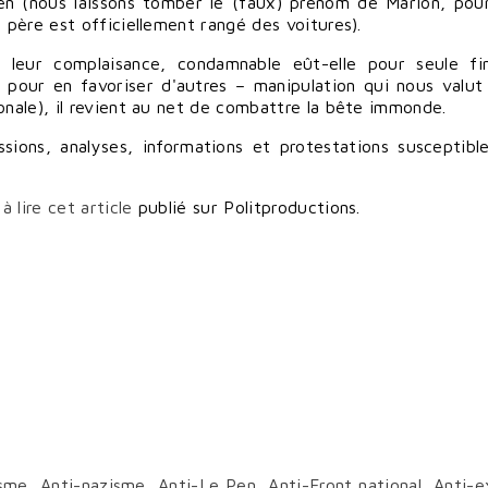
en (nous laissons tomber le (faux) prénom de Marion, pou
 père est officiellement rangé des voitures).
 leur complaisance, condamnable eût-elle pour seule fin
oir pour en favoriser d'autres – manipulation qui nous valut
onale), il revient au net de combattre la bête immonde.
sions, analyses, informations et protestations susceptibl
s
à lire cet article
publié sur Politproductions.
isme
,
Anti-nazisme
,
Anti-Le Pen
,
Anti-Front national
,
Anti-