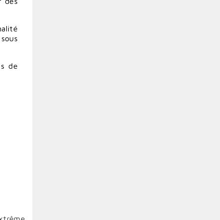
r des
alité
 sous
es de
extrême