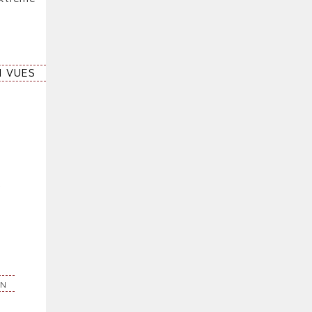
1 VUES
e
r
e
n
e
e
EN