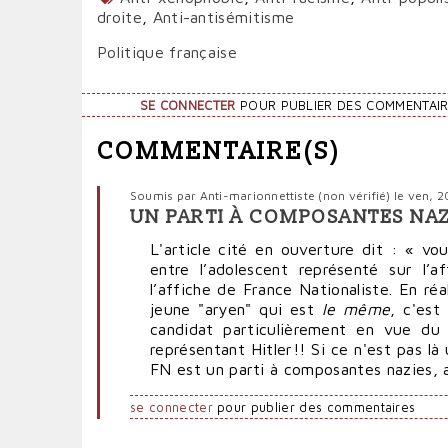
droite
,
Anti-antisémitisme
Politique française
SE CONNECTER
POUR PUBLIER DES COMMENTAI
COMMENTAIRE(S)
Soumis par
Anti-marionnettiste (non vérifié)
le ven, 
UN PARTI À COMPOSANTES NAZ
L'article cité en ouverture dit : « vo
entre l’adolescent représenté sur l’a
l’affiche de France Nationaliste. En ré
jeune "aryen" qui est
le même
, c'est
candidat particulièrement en vue du
représentant Hitler!! Si ce n'est pas là
FN est un parti à composantes nazies, a
se connecter
pour publier des commentaires