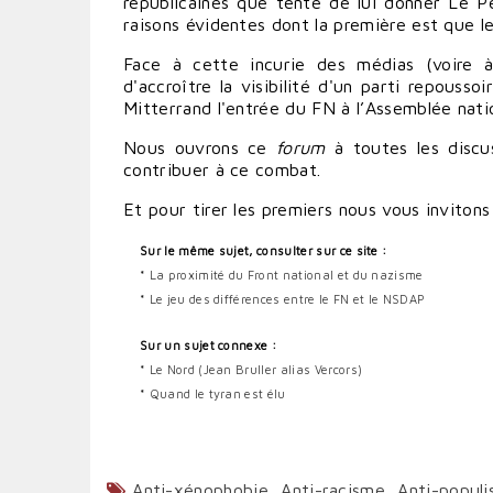
républicaines que tente de lui donner Le P
raisons évidentes dont la première est que le
Face à cette incurie des médias (voire à
d'accroître la visibilité d'un parti repouss
Mitterrand l'entrée du FN à l’Assemblée nati
Nous ouvrons ce
forum
à toutes les discus
contribuer à ce combat.
Et pour tirer les premiers nous vous inviton
Sur le même sujet, consulter sur ce site :
*
La proximité du Front national et du nazisme
*
Le jeu des différences entre le FN et le NSDAP
Sur un sujet connexe :
*
Le Nord (Jean Bruller alias Vercors)
*
Quand le tyran est élu
Anti-xénophobie
,
Anti-racisme
,
Anti-popul