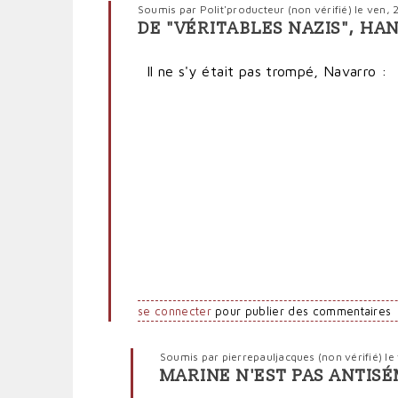
Soumis par
Polit'producteur (non vérifié)
le ven, 
DE "VÉRITABLES NAZIS", HA
En
réponse
Il ne s'y était pas trompé, Navarro :
à
Un
parti
à
composantes
nazies
par
Anti-
marionnettiste
(non
vérifié)
se connecter
pour publier des commentaires
Soumis par
pierrepauljacques (non vérifié)
le
MARINE N'EST PAS ANTISÉ
En