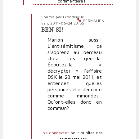
commentaires
par
Polit'producteur
(non
Soumis par
Frondeur
le
vérifié)
PERMALIEN
ven, 2011-06-24 23:55
BEN SI!
En
réponse
Marion aussi!
à
L'antisémitisme, ça
Marine
s'apprend au berceau
n'est
chez ces gens-là.
pas
Écoutez-la «
antisémite,
décrypter » l'affaire
par
DSK le 23 mai 2011, et
pierrepauljacques
entendez quelles
(non
personnes elle dénonce
vérifié)
comme immondes...
Qu'ont-elles donc en
commun?
se connecter
pour publier des