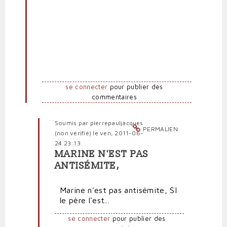
par
Anti-
marionnettiste
(non
vérifié)
se connecter
pour publier des
commentaires
Soumis par
pierrepauljacques
PERMALIEN
(non vérifié)
le ven, 2011-06-
24 23:13
MARINE N'EST PAS
En
ANTISÉMITE,
réponse
à
Marine n'est pas antisémite, SI
De
le père l'est...
"véritables
nazis",
se connecter
pour publier des
Hanin