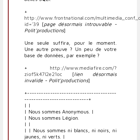
+
http://www.frontnational.com/multimedia_conf_d
id='39
[
page
désormais introuvable -
Polit'productions
]
Une seule suffira, pour le moment.
Une autre preuve ? Un peu de votre
base de données, par exemple ?
+
http://www.mediafire.com/?
ziof5k47l2e21oc
[
lien désormais
invalide - Polit'productions
]
+---------------------------------------
----------------------------+
| |
| Nous sommes Anonymous. |
| Nous sommes Légion.
| |
| | Nous sommes ni blancs, ni noirs, ni
jaunes, ni verts. |