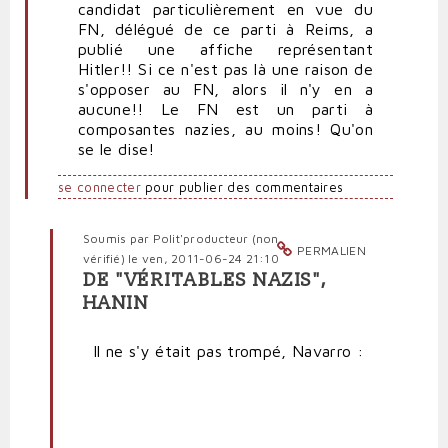
candidat particulièrement en vue du
FN, délégué de ce parti à Reims, a
publié une affiche représentant
Hitler!! Si ce n'est pas là une raison de
s'opposer au FN, alors il n'y en a
aucune!! Le FN est un parti à
composantes nazies, au moins! Qu'on
se le dise!
se connecter
pour publier des commentaires
Soumis par
Polit'producteur (non
PERMALIEN
vérifié)
le ven, 2011-06-24 21:10
DE "VÉRITABLES NAZIS",
En
HANIN
réponse
à
Il ne s'y était pas trompé, Navarro :
Un
parti
à
composantes
nazies