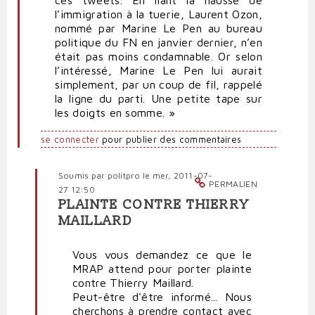
ces tweets. En liant la hausse de
l’immigration à la tuerie, Laurent Ozon,
nommé par Marine Le Pen au bureau
politique du FN en janvier dernier, n’en
était pas moins condamnable. Or selon
l’intéressé, Marine Le Pen lui aurait
simplement, par un coup de fil, rappelé
la ligne du parti. Une petite tape sur
les doigts en somme. »
se connecter
pour publier des commentaires
Soumis par
politpro
le mer, 2011-07-
PERMALIEN
27 12:50
PLAINTE CONTRE THIERRY
En
MAILLARD
réponse
à
Vous vous demandez ce que le
Le
MRAP attend pour porter plainte
FN
contre Thierry Maillard.
est
Peut-être d'être informé... Nous
un
cherchons à prendre contact avec
catalyseur