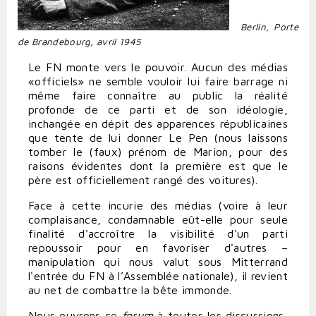
Berlin, Porte
de Brandebourg, avril 1945
Le FN monte vers le pouvoir. Aucun des médias
«officiels» ne semble vouloir lui faire barrage ni
même faire connaître au public la réalité
profonde de ce parti et de son idéologie,
inchangée en dépit des apparences républicaines
que tente de lui donner Le Pen (nous laissons
tomber le (faux) prénom de Marion, pour des
raisons évidentes dont la première est que le
père est officiellement rangé des voitures).
Face à cette incurie des médias (voire à leur
complaisance, condamnable eût-elle pour seule
finalité d'accroître la visibilité d'un parti
repoussoir pour en favoriser d'autres –
manipulation qui nous valut sous Mitterrand
l'entrée du FN à l’Assemblée nationale), il revient
au net de combattre la bête immonde.
Nous ouvrons ce
forum
à toutes les discussions,