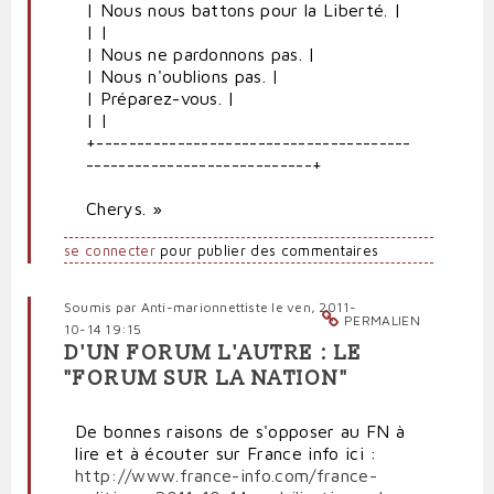
| Nous nous battons pour la Liberté. |
| |
| Nous ne pardonnons pas. |
| Nous n'oublions pas. |
| Préparez-vous. |
| |
+---------------------------------------
----------------------------+
Cherys. »
se connecter
pour publier des commentaires
Soumis par
Anti-marionnettiste
le ven, 2011-
PERMALIEN
10-14 19:15
D'UN FORUM L'AUTRE : LE
"FORUM SUR LA NATION"
De bonnes raisons de s'opposer au FN à
lire et à écouter sur France info ici :
http://www.france-info.com/france-