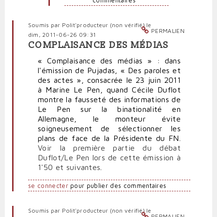
commentaires
Soumis par
Polit'producteur (non vérifié)
le
PERMALIEN
dim, 2011-06-26 09:31
COMPLAISANCE DES MÉDIAS
« Complaisance des médias » : dans
l'émission de Pujadas, « Des paroles et
des actes », consacrée le 23 juin 2011
à Marine Le Pen, quand Cécile Duflot
montre la fausseté des informations de
Le Pen sur la binationalité en
Allemagne, le monteur évite
soigneusement de sélectionner les
plans de face de la Présidente du FN.
Voir la première partie du débat
Duflot/Le Pen lors de cette émission à
1'50 et suivantes
.
se connecter
pour publier des commentaires
Soumis par
Polit'producteur (non vérifié)
le
PERMALIEN