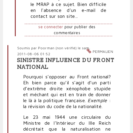
le MRAP à ce sujet. Bien difficile
de
en l'absence d'un e-mail de
haine
contact sur son site...
par
Polit'producteur
se connecter
pour publier des
(non
commentaires
vérifié)
Soumis par
Poorman (non vérifié)
le sam,
PERMALIEN
2011-08-06 01:52
SINISTRE INFLUENCE DU FRONT
NATIONAL
Pourquoi s’opposer au Front national?
Eh bien parce qu’il s’agit d’un parti
d’extrême droite xénophobe stupide
et méchant qui est en train de donner
le là à la politique française.
Exemple
:
la révision du code de la nationalité.
Le 23 mai 1944 une circulaire du
Ministre de l’Intérieur du IIIe Reich
décrétait que la naturalisation ne