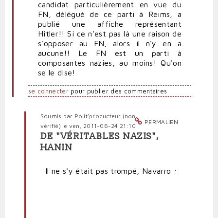
candidat particulièrement en vue du
FN, délégué de ce parti à Reims, a
publié une affiche représentant
Hitler!! Si ce n'est pas là une raison de
s'opposer au FN, alors il n'y en a
aucune!! Le FN est un parti à
composantes nazies, au moins! Qu'on
se le dise!
se connecter
pour publier des commentaires
Soumis par
Polit'producteur (non
PERMALIEN
vérifié)
le ven, 2011-06-24 21:10
DE "VÉRITABLES NAZIS",
En
HANIN
réponse
à
Il ne s'y était pas trompé, Navarro :
Un
parti
à
composantes
nazies