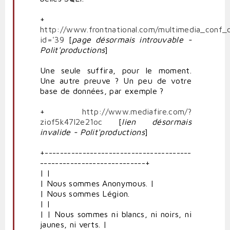
+
http://www.frontnational.com/multimedia_conf_d
id='39
[
page
désormais introuvable -
Polit'productions
]
Une seule suffira, pour le moment.
Une autre preuve ? Un peu de votre
base de données, par exemple ?
+
http://www.mediafire.com/?
ziof5k47l2e21oc
[
lien désormais
invalide - Polit'productions
]
+---------------------------------------
----------------------------+
| |
| Nous sommes Anonymous. |
| Nous sommes Légion.
| |
| | Nous sommes ni blancs, ni noirs, ni
jaunes, ni verts. |