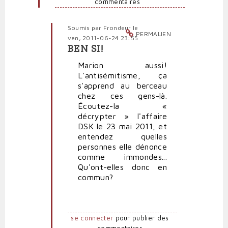
commentaires
par
Polit'producteur
(non
Soumis par
Frondeur
le
vérifié)
PERMALIEN
ven, 2011-06-24 23:55
BEN SI!
En
réponse
Marion aussi!
à
L'antisémitisme, ça
Marine
s'apprend au berceau
n'est
chez ces gens-là.
pas
Écoutez-la «
antisémite,
décrypter » l'affaire
par
DSK le 23 mai 2011, et
pierrepauljacques
entendez quelles
(non
personnes elle dénonce
vérifié)
comme immondes...
Qu'ont-elles donc en
commun?
se connecter
pour publier des