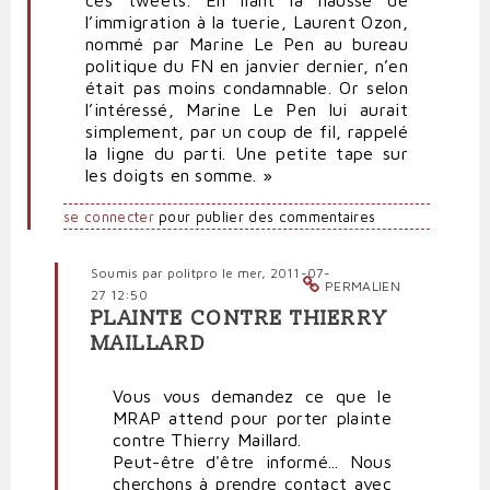
ces tweets. En liant la hausse de
l’immigration à la tuerie, Laurent Ozon,
nommé par Marine Le Pen au bureau
politique du FN en janvier dernier, n’en
était pas moins condamnable. Or selon
l’intéressé, Marine Le Pen lui aurait
simplement, par un coup de fil, rappelé
la ligne du parti. Une petite tape sur
les doigts en somme. »
se connecter
pour publier des commentaires
Soumis par
politpro
le mer, 2011-07-
PERMALIEN
27 12:50
PLAINTE CONTRE THIERRY
En
MAILLARD
réponse
à
Vous vous demandez ce que le
Le
MRAP attend pour porter plainte
FN
contre Thierry Maillard.
est
Peut-être d'être informé... Nous
un
cherchons à prendre contact avec
catalyseur