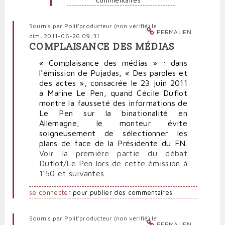
commentaires
Soumis par
Polit'producteur (non vérifié)
le
PERMALIEN
dim, 2011-06-26 09:31
COMPLAISANCE DES MÉDIAS
« Complaisance des médias » : dans
l'émission de Pujadas, « Des paroles et
des actes », consacrée le 23 juin 2011
à Marine Le Pen, quand Cécile Duflot
montre la fausseté des informations de
Le Pen sur la binationalité en
Allemagne, le monteur évite
soigneusement de sélectionner les
plans de face de la Présidente du FN.
Voir la première partie du débat
Duflot/Le Pen lors de cette émission à
1'50 et suivantes
.
se connecter
pour publier des commentaires
Soumis par
Polit'producteur (non vérifié)
le
PERMALIEN