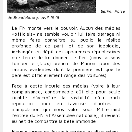
Berlin, Porte
de Brandebourg, avril 1945
Le FN monte vers le pouvoir. Aucun des médias
«officiels» ne semble vouloir lui faire barrage ni
même faire connaître au public la réalité
profonde de ce parti et de son idéologie,
inchangée en dépit des apparences républicaines
que tente de lui donner Le Pen (nous laissons
tomber le (faux) prénom de Marion, pour des
raisons évidentes dont la première est que le
père est officiellement rangé des voitures).
Face à cette incurie des médias (voire à leur
complaisance, condamnable eût-elle pour seule
finalité d'accroître la visibilité d'un parti
repoussoir pour en favoriser d'autres –
manipulation qui nous valut sous Mitterrand
l'entrée du FN à l’Assemblée nationale), il revient
au net de combattre la bête immonde.
Nous ouvrons ce
forum
à toutes les discussions,