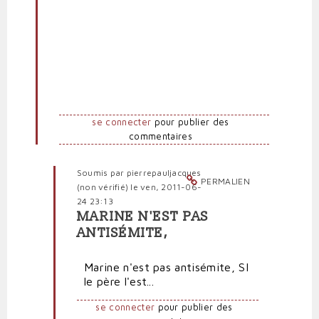
par
Anti-
marionnettiste
(non
vérifié)
se connecter
pour publier des
commentaires
Soumis par
pierrepauljacques
PERMALIEN
(non vérifié)
le ven, 2011-06-
24 23:13
MARINE N'EST PAS
En
ANTISÉMITE,
réponse
à
Marine n'est pas antisémite, SI
De
le père l'est...
"véritables
nazis",
se connecter
pour publier des
Hanin