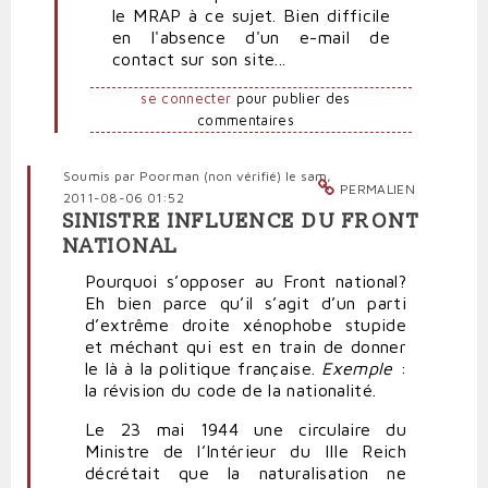
le MRAP à ce sujet. Bien difficile
de
en l'absence d'un e-mail de
haine
contact sur son site...
par
Polit'producteur
se connecter
pour publier des
(non
commentaires
vérifié)
Soumis par
Poorman (non vérifié)
le sam,
PERMALIEN
2011-08-06 01:52
SINISTRE INFLUENCE DU FRONT
NATIONAL
Pourquoi s’opposer au Front national?
Eh bien parce qu’il s’agit d’un parti
d’extrême droite xénophobe stupide
et méchant qui est en train de donner
le là à la politique française.
Exemple
:
la révision du code de la nationalité.
Le 23 mai 1944 une circulaire du
Ministre de l’Intérieur du IIIe Reich
décrétait que la naturalisation ne