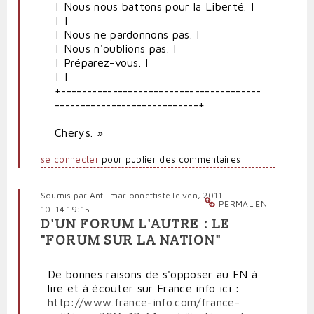
| Nous nous battons pour la Liberté. |
| |
| Nous ne pardonnons pas. |
| Nous n'oublions pas. |
| Préparez-vous. |
| |
+---------------------------------------
----------------------------+
Cherys. »
se connecter
pour publier des commentaires
Soumis par
Anti-marionnettiste
le ven, 2011-
PERMALIEN
10-14 19:15
D'UN FORUM L'AUTRE : LE
"FORUM SUR LA NATION"
De bonnes raisons de s'opposer au FN à
lire et à écouter sur France info ici :
http://www.france-info.com/france-