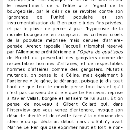
le ressentiment de « l’élite » à l’égard de la
bourgeoisie, par le désir de se révolter contre son
ignorance de l'unité populaire et son
instrumentalisation du Bien public à des fins privées,
et par le plaisir de percer à jour l’hypocrisie de la
morale bourgeoise en acceptant les critères cruels
de la populace méprisée mais dénuée d'arrière-
pensée. Arendt rappelle l’accueil triomphal réservé
par l’Allemagne préhitlérienne à
l’Opéra de quat’sous
de Brecht qui présentait des gangsters comme de
respectables hommes d’affaires, et de respectables
hommes d’affaires comme des gangsters. Mutatis
mutandis, on pense ici à Céline, mais également à
l'antienne « Je gêne, je dérange... puisque je dis tout
haut ce que tout le monde pense tout bas et qu’il
n’est pas convenu de dire » que Le Pen avait reprise
à Xavier Vallat, borgne et antisémite lui aussi. Et on
pense de nouveau à Gilbert Collard qui, dans
l’interview que vous venez d’entendre, invoque son
désir de liberté et de révolte face à la « douane des
idées » ou qui déclarait début mars : « S’il n’y avait
Marine Le Pen qui ose exprimer haut et fort le non-