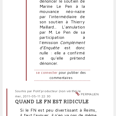
dénoncer le soutien de
Marine Le Pen à la
mouvance néo-nazie
par l'intermédiaire de
son soutien à Thierry
Maillard... L'annulation
par M. Le Pen de sa
participation à
l'émission
Complément
d'Enquête
est donc
nulle : elle a confirmé
ce qu'elle prétend
dénoncer.
se connecter
pour publier des
commentaires
Soumis par
Polit'producteur (non vérifié)
le
PERMALIEN
mer, 2011-05-11 22:30
QUAND LE FN EST RIDICULE
Si le FN est peu divertissant à Reims,
il faut l'avouer, il n'en va pas de même