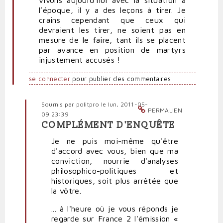
l’époque, il y a des leçons à tirer. Je
crains cependant que ceux qui
devraient les tirer, ne soient pas en
mesure de le faire, tant ils se placent
par avance en position de martyrs
injustement accusés !
se connecter
pour publier des commentaires
Soumis par
politpro
le lun, 2011-05-
PERMALIEN
09 23:39
COMPLÉMENT D'ENQUÊTE
En
réponse
Je ne puis moi-même qu'être
à
d'accord avec vous, bien que ma
Très
conviction, nourrie d'analyses
intéressant
philosophico-politiques et
par
historiques, soit plus arrêtée que
RST
la vôtre.
(non
... à l'heure où je vous réponds je
vérifié)
regarde sur France 2 l'émission «