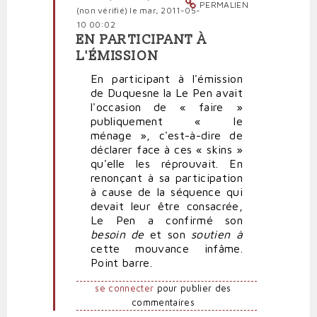
PERMALIEN
(non vérifié)
le mar, 2011-05-
10 00:02
EN PARTICIPANT À
En
L'ÉMISSION
réponse
à
En participant à l'émission
Complément
de Duquesne la Le Pen avait
d'enquête
l'occasion de « faire »
par
publiquement « le
politpro
ménage », c'est-à-dire de
déclarer face à ces « skins »
qu'elle les réprouvait. En
renonçant à sa participation
à cause de la séquence qui
devait leur être consacrée,
Le Pen a confirmé son
besoin de
et son
soutien à
cette mouvance infâme.
Point barre.
se connecter
pour publier des
commentaires