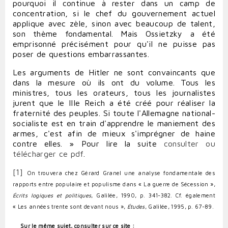
pourquoi il continue à rester dans un camp de
concentration, si le chef du gouvernement actuel
applique avec zèle, sinon avec beaucoup de talent,
son thème fondamental. Mais Ossietzky a été
emprisonné précisément pour qu'il ne puisse pas
poser de questions embarrassantes.
Les arguments de Hitler ne sont convaincants que
dans la mesure où ils ont du volume. Tous les
ministres, tous les orateurs, tous les journalistes
jurent que le IIIe Reich a été créé pour réaliser la
fraternité des peuples. Si toute l'Allemagne national-
socialiste est en train d'apprendre le maniement des
armes, c'est afin de mieux s'imprégner de haine
contre elles. »
Pour lire la suite
consulter ou
télécharger ce pdf
.
[1]
On trouvera chez Gérard Granel une analyse fondamentale des
rapports entre populaire et populisme dans « La guerre de Sécession »,
Écrits logiques et politiques
, Galilée, 1990, p. 341-382. Cf. également
« Les années trente sont devant nous »,
Études
, Galilée, 1995, p. 67-89.
Sur le même sujet, consulter sur ce site :