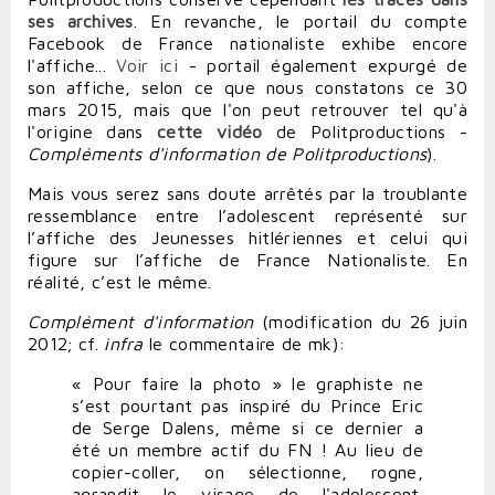
ses archives
. En revanche, le portail du compte
Facebook de France nationaliste exhibe encore
l'affiche...
Voir ici
- portail également expurgé de
son affiche, selon ce que nous constatons ce 30
mars 2015, mais que l'on peut retrouver tel qu'à
l'origine
dans
cette vidéo
de Politproductions -
Compléments d'information de Politproductions
).
Mais vous serez sans doute arrêtés par la troublante
ressemblance entre l’adolescent représenté sur
l’affiche des Jeunesses hitlériennes et celui qui
figure sur l’affiche de France Nationaliste. En
réalité, c’est le même.
Complément d'information
(
modification du 26 juin
2012; cf.
infra
le commentaire de mk
):
« Pour faire la photo » le graphiste ne
s’est pourtant pas inspiré du Prince Eric
de Serge Dalens, même si ce dernier a
été un membre actif du FN ! Au lieu de
copier-coller, on sélectionne, rogne,
agrandit le visage de l'adolescent.