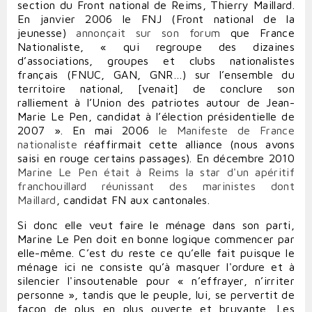
section du Front national de Reims, Thierry Maillard.
En janvier 2006 le FNJ (Front national de la
jeunesse)
annonçait sur son forum
que France
Nationaliste, « qui regroupe des dizaines
d’associations, groupes et clubs nationalistes
français (FNUC, GAN, GNR…) sur l’ensemble du
territoire national, [venait] de conclure son
ralliement à l’Union des patriotes autour de Jean-
Marie Le Pen, candidat à l’élection présidentielle de
2007 ». En mai 2006
le Manifeste de France
nationaliste
réaffirmait cette alliance (nous avons
saisi en rouge certains passages). En décembre 2010
Marine Le Pen était à Reims la star d'un apéritif
franchouillard réunissant des marinistes dont
Maillard
, candidat FN aux cantonales.
Si donc elle veut faire le ménage dans son parti,
Marine Le Pen doit en bonne logique commencer par
elle-même. C’est du reste ce qu’elle fait puisque le
ménage ici ne consiste qu’à masquer l'ordure et à
silencier l'insoutenable pour « n’effrayer, n’irriter
personne », tandis que le peuple, lui, se pervertit de
façon de plus en plus ouverte et bruyante. Les