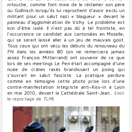
nitouche, comme font mine de le réclamer son père
ou
Gollnisch
lorsqu’ils lui reprochent d’avoir exclu un
militant pour un salut nazi « blagueur » devant le
panneau d’agglomération de Vichy. Le problème est
loin d'être isolé. Il n'est pas dû à tel frontiste, en
l'occurrence ce candidat aux cantonales en Moselle,
qui se serait laissé aller à un jeu de mauvais goût.
Tous ceux qui ont vécu les débuts du renouveau du
FN dans les années 80 (on ne remerciera jamais
assez François Mitterrand) ont souvenir de ce que
lors de ses meetings Le Pen était accompagné d’une
nuée de crânes rasés brandissant un poing qui
s’ouvrait en salut fasciste. La pratique perdure
comme en témoigne cette photo prise lors d'une
contre-manifestation intégriste anti-Kiss-in à Lyon
en mai 2010, devant la Cathédrale Saint-Jean... (
voir
le reportage de
TLM
)