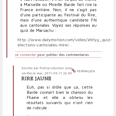
à Marseille où Mireille Barde fait rire la
France entière. Non, il ne s'agit pas
d'une participante au Festival du Rire,
mais d'une authentique candidate FN
aux cantonales. Voyez ses réponses au
quiz de Marsactu :
http://www.dailymotion.com/video/xhltyy_quiz-
elections-cantonales-mirei…
se connecter
pour publier des commentaires
Soumis par
Polit'producteur (non
PERMALIEN
vérifié)
le mer, 2011-05-11 22:45
RIRE JAUNE
En
réponse
Euh, pas si drôle que ça, cette
à
Barde connaît bien la chanson du
Quand
Fhaine et elle a obtenu les
le
résultats suivants qui n'ont rien
FN
de ridicule :
est