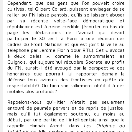
Cependant, que des gens que l’on pouvait croire
cultivés, tel Gilbert Collard, puissent envisager de se
rallier au FN laisse pantois, qu’ils se laissent abuser
par sa récente volte-face démocratique et
républicaine est à peine crédible (écouter en bas de
page les déclarations de l’avocat qui devait
participer le 30 avril à Paris à une réunion des
cadres du Front National et qui est joint la veille au
téléphone par Jérôme Florin pour RTL). Cet « avocat
à deux balles », comme le surnommaient les
Guignols, qui aujourd'hui récupère Socrate au profit
du FN, aurait-il été aveuglé par la perspective des
honoraires que pourrait lui rapporter demain la
défense tous azimuts des frontistes en quête de
respectabilité? Ou bien son ralliement obéit-il à des
mobiles plus profonds?
Rappelons-nous qu’Hitler n’était pas seulement
entouré de paumés pervers et de repris de justice,
mais qu’il fut également soutenu, du moins au
début, par une partie de l’intelligentsia ainsi que le
rappelle Hannah Arendt dans
Les Origines du
totalitarisme
. Elle explique en partie ce soutien par