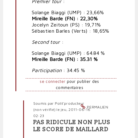
Premier tour
:
ridicule
par
Solange Biaggi (UMP) : 23,66%
Polit'producteur
Mireille Barde (FN) : 22,30%
(non
Jocelyn Zeitoun (PS) : 19,71%
vérifié)
Sébastien Barles (Verts) : 18,65%
Second tour
:
Solange Biaggi (UMP) : 64.84 %
Mireille Barde (FN) : 35.31 %
Participation
: 34.45 %
se connecter
pour publier des
commentaires
Soumis par
Polit'producteur
PERMALIEN
(non vérifié)
le jeu, 2011-06-16
02:23
PAS RIDICULE NON PLUS
En
LE SCORE DE MAILLARD
réponse
à