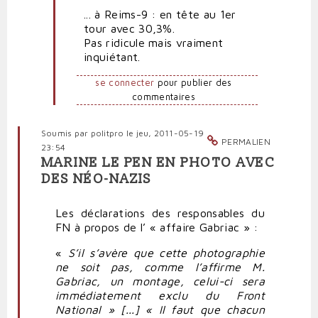
... à Reims-9 : en tête au 1er
Rire
tour avec 30,3%.
jaune
Pas ridicule mais vraiment
par
inquiétant.
Polit'producteur
(non
se connecter
pour publier des
vérifié)
commentaires
Soumis par
politpro
le jeu, 2011-05-19
PERMALIEN
23:54
MARINE LE PEN EN PHOTO AVEC
DES NÉO-NAZIS
Les déclarations des responsables du
FN à propos de l’ « affaire Gabriac » :
«
S’il s’avère que cette photographie
ne soit pas, comme l’affirme M.
Gabriac, un montage, celui-ci sera
immédiatement exclu du Front
National » [...] « Il faut que chacun