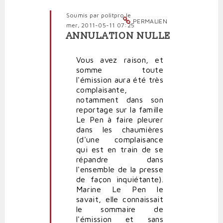
Soumis par
politpro
le
PERMALIEN
mer, 2011-05-11 07:25
ANNULATION NULLE
En
réponse
Vous avez raison, et
à
somme toute
En
l'émission aura été très
participant
complaisante,
à
notamment dans son
l'émission
reportage sur la famille
par
Le Pen à faire pleurer
Polit'producteur
dans les chaumières
(non
(d'une complaisance
vérifié)
qui est en train de se
répandre dans
l'ensemble de la presse
de façon inquiétante).
Marine Le Pen le
savait, elle connaissait
le sommaire de
l'émission et sans