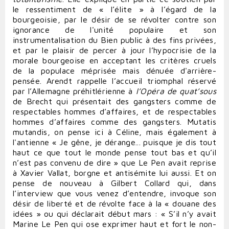
le ressentiment de « l’élite » à l’égard de la
bourgeoisie, par le désir de se révolter contre son
ignorance de l'unité populaire et son
instrumentalisation du Bien public à des fins privées,
et par le plaisir de percer à jour l’hypocrisie de la
morale bourgeoise en acceptant les critères cruels
de la populace méprisée mais dénuée d'arrière-
pensée. Arendt rappelle l’accueil triomphal réservé
par l’Allemagne préhitlérienne à
l’Opéra de quat’sous
de Brecht qui présentait des gangsters comme de
respectables hommes d’affaires, et de respectables
hommes d’affaires comme des gangsters. Mutatis
mutandis, on pense ici à Céline, mais également à
l'antienne « Je gêne, je dérange... puisque je dis tout
haut ce que tout le monde pense tout bas et qu’il
n’est pas convenu de dire » que Le Pen avait reprise
à Xavier Vallat, borgne et antisémite lui aussi. Et on
pense de nouveau à Gilbert Collard qui, dans
l’interview que vous venez d’entendre, invoque son
désir de liberté et de révolte face à la « douane des
idées » ou qui déclarait début mars : « S’il n’y avait
Marine Le Pen qui ose exprimer haut et fort le non-