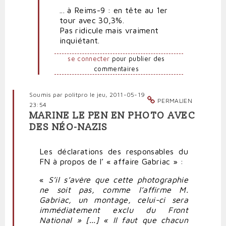
... à Reims-9 : en tête au 1er
Rire
tour avec 30,3%.
jaune
Pas ridicule mais vraiment
par
inquiétant.
Polit'producteur
(non
se connecter
pour publier des
vérifié)
commentaires
Soumis par
politpro
le jeu, 2011-05-19
PERMALIEN
23:54
MARINE LE PEN EN PHOTO AVEC
DES NÉO-NAZIS
Les déclarations des responsables du
FN à propos de l’ « affaire Gabriac » :
«
S’il s’avère que cette photographie
ne soit pas, comme l’affirme M.
Gabriac, un montage, celui-ci sera
immédiatement exclu du Front
National » [...] « Il faut que chacun