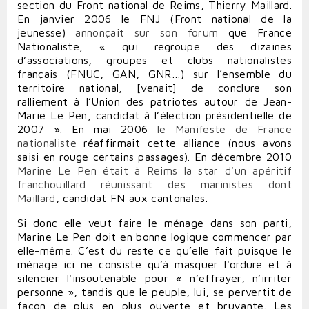
section du Front national de Reims, Thierry Maillard.
En janvier 2006 le FNJ (Front national de la
jeunesse)
annonçait sur son forum
que France
Nationaliste, « qui regroupe des dizaines
d’associations, groupes et clubs nationalistes
français (FNUC, GAN, GNR…) sur l’ensemble du
territoire national, [venait] de conclure son
ralliement à l’Union des patriotes autour de Jean-
Marie Le Pen, candidat à l’élection présidentielle de
2007 ». En mai 2006
le Manifeste de France
nationaliste
réaffirmait cette alliance (nous avons
saisi en rouge certains passages). En décembre 2010
Marine Le Pen était à Reims la star d'un apéritif
franchouillard réunissant des marinistes dont
Maillard
, candidat FN aux cantonales.
Si donc elle veut faire le ménage dans son parti,
Marine Le Pen doit en bonne logique commencer par
elle-même. C’est du reste ce qu’elle fait puisque le
ménage ici ne consiste qu’à masquer l'ordure et à
silencier l'insoutenable pour « n’effrayer, n’irriter
personne », tandis que le peuple, lui, se pervertit de
façon de plus en plus ouverte et bruyante. Les