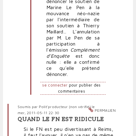
dénoncer le soutien de
Marine Le Pen à la
mouvance néo-nazie
par l'intermédiaire de
son soutien à Thierry
Maillard... L'annulation
par M. Le Pen de sa
participation à
l'émission
Complément
d'Enquête
est donc
nulle : elle a confirmé
ce qu'elle prétend
dénoncer.
se connecter
pour publier des
commentaires
Soumis par
Polit'producteur (non vérifié)
le
PERMALIEN
mer, 2011-05-11 22:30
QUAND LE FN EST RIDICULE
Si le FN est peu divertissant à Reims,
il faut l'avouer, il n'en va pas de même