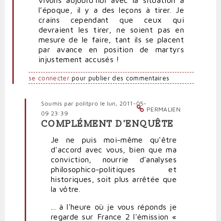
l’époque, il y a des leçons à tirer. Je
crains cependant que ceux qui
devraient les tirer, ne soient pas en
mesure de le faire, tant ils se placent
par avance en position de martyrs
injustement accusés !
se connecter
pour publier des commentaires
Soumis par
politpro
le lun, 2011-05-
PERMALIEN
09 23:39
COMPLÉMENT D'ENQUÊTE
En
réponse
Je ne puis moi-même qu'être
à
d'accord avec vous, bien que ma
Très
conviction, nourrie d'analyses
intéressant
philosophico-politiques et
par
historiques, soit plus arrêtée que
RST
la vôtre.
(non
... à l'heure où je vous réponds je
vérifié)
regarde sur France 2 l'émission «