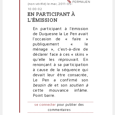
PERMALIEN
(non vérifié)
le mar, 2011-05-
10 00:02
EN PARTICIPANT À
En
L'ÉMISSION
réponse
à
En participant à l'émission
Complément
de Duquesne la Le Pen avait
d'enquête
l'occasion de « faire »
par
publiquement « le
politpro
ménage », c'est-à-dire de
déclarer face à ces « skins »
qu'elle les réprouvait. En
renonçant à sa participation
à cause de la séquence qui
devait leur être consacrée,
Le Pen a confirmé son
besoin de
et son
soutien à
cette mouvance infâme.
Point barre.
se connecter
pour publier des
commentaires