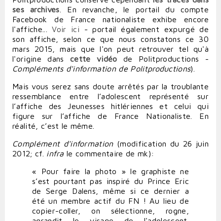
ses archives
. En revanche, le portail du compte
Facebook de France nationaliste exhibe encore
l'affiche...
Voir ici
- portail également expurgé de
son affiche, selon ce que nous constatons ce 30
mars 2015, mais que l'on peut retrouver tel qu'à
l'origine
dans
cette vidéo
de Politproductions -
Compléments d'information de Politproductions
).
Mais vous serez sans doute arrêtés par la troublante
ressemblance entre l’adolescent représenté sur
l’affiche des Jeunesses hitlériennes et celui qui
figure sur l’affiche de France Nationaliste. En
réalité, c’est le même.
Complément d'information
(
modification du 26 juin
2012; cf.
infra
le commentaire de mk
):
« Pour faire la photo » le graphiste ne
s’est pourtant pas inspiré du Prince Eric
de Serge Dalens, même si ce dernier a
été un membre actif du FN ! Au lieu de
copier-coller, on sélectionne, rogne,
agrandit le visage de l'adolescent.