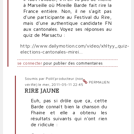
à Marseille où Mireille Barde fait rire la
France entière. Non, il ne s'agit pas
d'une participante au Festival du Rire,
mais d'une authentique candidate FN
aux cantonales. Voyez ses réponses au
quiz de Marsactu :
http://www.dailymotion.com/video/xhltyy_quiz-
elections-cantonales-mirei…
se connecter
pour publier des commentaires
Soumis par
Polit'producteur (non
PERMALIEN
vérifié)
le mer, 2011-05-11 22:45
RIRE JAUNE
En
réponse
Euh, pas si drôle que ça, cette
à
Barde connaît bien la chanson du
Quand
Fhaine et elle a obtenu les
le
résultats suivants qui n'ont rien
FN
de ridicule :
est