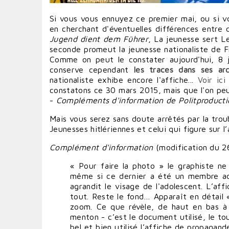
Si vous vous ennuyez ce premier mai, ou si v
en cherchant d'éventuelles différences entre 
Jugend dient dem Führer
, La jeunesse sert L
seconde promeut la jeunesse nationaliste de F
Comme on peut le constater aujourd'hui, 8 j
conserve cependant
les traces dans ses arc
nationaliste exhibe encore l'affiche...
Voir ici
constatons ce 30 mars 2015, mais que l'on peut
-
Compléments d'information de Politproducti
Mais vous serez sans doute arrêtés par la trou
Jeunesses hitlériennes et celui qui figure sur l
Complément d'information
(
modification du 26
« Pour faire la photo » le graphiste ne
même si ce dernier a été un membre acti
agrandit le visage de l'adolescent. L’af
tout. Reste le fond… Apparaît en détail « 
zoom. Ce que révèle, de haut en bas à 
menton - c’est le document utilisé, le to
bel et bien utilisé l’affiche de propagan