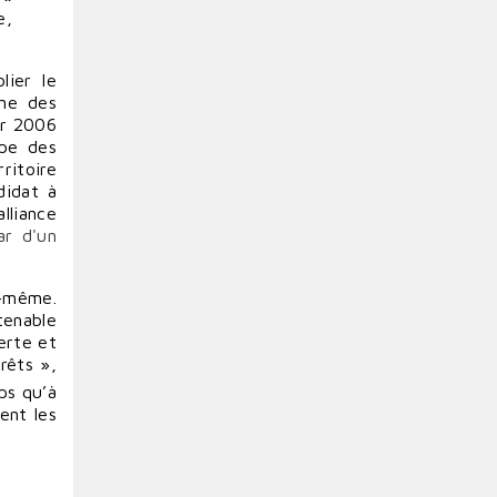
e,
lier le
une des
er 2006
upe des
ritoire
didat à
lliance
ar d'un
e-même.
tenable
erte et
rêts »,
ps qu’à
ient les