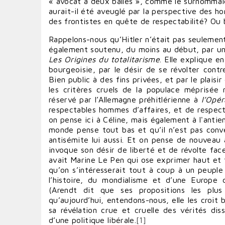
« avocat à deux balles », comme le surnommaie
aurait-il été aveuglé par la perspective des h
des frontistes en quête de respectabilité? Ou b
Rappelons-nous qu’Hitler n’était pas seulement
également soutenu, du moins au début, par une 
Les Origines du totalitarisme
. Elle explique e
bourgeoisie, par le désir de se révolter contr
Bien public à des fins privées, et par le plais
les critères cruels de la populace méprisée m
réservé par l’Allemagne préhitlérienne à
l’Opé
respectables hommes d’affaires, et de respec
on pense ici à Céline, mais également à l'antie
monde pense tout bas et qu’il n’est pas conve
antisémite lui aussi. Et on pense de nouveau 
invoque son désir de liberté et de révolte face
avait Marine Le Pen qui ose exprimer haut et 
qu’on s’intéresserait tout à coup à un peuple
l’histoire, du mondialisme et d’une Europe
(Arendt dit que ses propositions les plus 
qu’aujourd’hui, entendons-nous, elle les croit b
sa révélation crue et cruelle des vérités dis
d’une politique libérale.
[1]