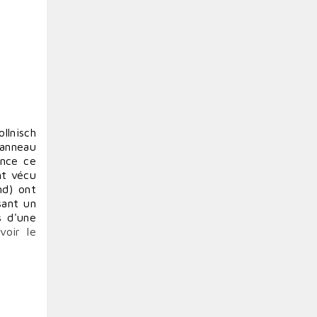
ollnisch
panneau
ence ce
nt vécu
nd) ont
sant un
s d'une
(
voir le