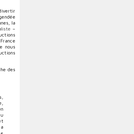
ivertir
égendée
nes, la
liste
–
uctions
France
ue nous
uctions
che des
s,
e,
un
du
et
 a
 «