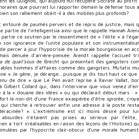
nt les Guignols, qui aujourd'hui récupère Socrate au profit
onoraires que pourrait lui rapporter demain la défense tous 
ien son ralliement obéit-il à des mobiles plus profonds?
 entouré de paumés pervers et de repris de justice, mais qu
partie de l’intelligentsia ainsi que le rappelle Hannah Aren
n partie ce soutien par le ressentiment de « l’élite » à l’éga
e son ignorance de l'unité populaire et son instrumentalisa
ir de percer à jour l’hypocrisie de la morale bourgeoise en ac
ais dénuée d'arrière-pensée. Arendt rappelle l’accueil tr
ra de quat’sous
de Brecht qui présentait des gangsters c
tables hommes d’affaires comme des gangsters. Mutatis mu
nne « Je gêne, je dérange... puisque je dis tout haut ce que 
nu de dire » que Le Pen avait reprise à Xavier Vallat, bo
à Gilbert Collard qui, dans l’interview que vous venez d’en
 à la « douane des idées » ou qui déclarait début mars : « S
fort le non-dit d’une France exaspérée d’être ignorée, croy
 qui cherche à retrouver enfin une adresse à la poste rest
 déracinée? ». L’extrémisme est ici moins désiré pour l
absurdes n'étaient pas prises au sérieux par l’élite,
ien à tort irréalisables en raison des leçons de l’Histoire) 
simulées par l’hypocrite clair-obscur d’une morale humanit