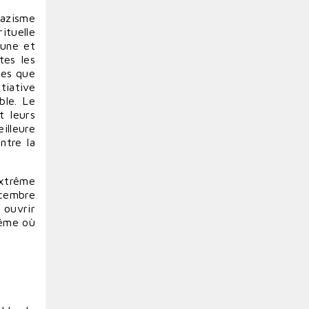
nazisme
rituelle
’une et
tes les
des que
tiative
ble. Le
t leurs
illeure
entre la
extrême
écembre
 ouvrir
même où