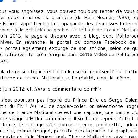
ous vous angoissez, vous pouvez toujours tenter de vous d
ces deux affiches : la première (de Hein Neuner, 1939), l
e Führer, appartient à la propagande des Jeunesses hitlérien
rance (
elle est
téléchargeable sur le blog de France Nationa
uin 2013, la page a disparu avec le blog, dont Politprod
hives
. En revanche, le portail du compte Facebook de 
- portail également expurgé de son affiche, selon ce q
 retrouver tel qu'à l'origine
dans
cette vidéo
de Politprod
ons
).
blante ressemblance entre l’adolescent représenté sur l’affi
’affiche de France Nationaliste. En réalité, c’est le même.
 juin 2012; cf.
infra
le commentaire de mk
):
 s’est pourtant pas inspiré du Prince Eric de Serge Dalen
f du FN ! Au lieu de copier-coller, on sélectionne, rogn
fiche de France Nationaliste est une capture, une partie d’
le visage d'Hitler lui-même ». Il suffit de repérer l’effet 
droite, le cadrage sélectionné - cerne, pommette, ride 
ut, qui, même tronqué, persiste dans la partie. Le graphiste
de nazie de Hein Neuner, mais Thierry Maillard ne savait pas