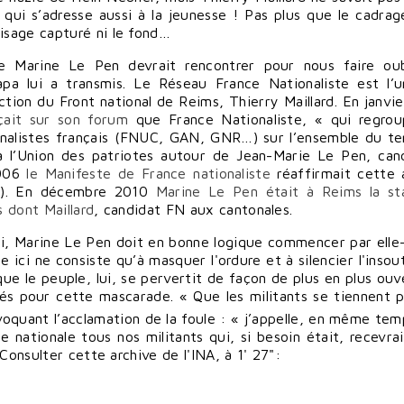
 » qui s’adresse aussi à la jeunesse ! Pas plus que le cadrag
 visage capturé ni le fond…
que Marine Le Pen devrait rencontrer pour nous faire oub
apa lui a transmis. Le Réseau France Nationaliste est l’
ction du Front national de Reims, Thierry Maillard. En janvi
çait sur son forum
que France Nationaliste, « qui regro
ionalistes français (FNUC, GAN, GNR…) sur l’ensemble du ter
 à l’Union des patriotes autour de Jean-Marie Le Pen, can
2006
le Manifeste de France nationaliste
réaffirmait cette a
es). En décembre 2010
Marine Le Pen était à Reims la st
s dont Maillard
, candidat FN aux cantonales.
rti, Marine Le Pen doit en bonne logique commencer par ell
e ici ne consiste qu’à masquer l'ordure et à silencier l'insou
 que le peuple, lui, se pervertit de façon de plus en plus ouv
s pour cette mascarade. « Que les militants se tiennent p
oquant l’acclamation de la foule : « j’appelle, en même tem
line nationale tous nos militants qui, si besoin était, recevra
Consulter cette archive de l'INA, à 1' 27":