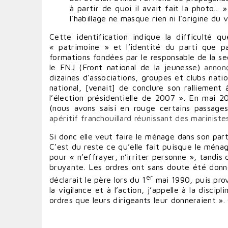
à partir de quoi il avait fait la photo...
l’habillage ne masque rien ni l’origine du
Cette identification indique la difficulté 
« patrimoine » et l’identité du parti que p
formations fondées par le responsable de la se
le FNJ (Front national de la jeunesse)
annon
dizaines d’associations, groupes et clubs nat
national, [venait] de conclure son ralliement
l’élection présidentielle de 2007 ». En mai 
(nous avons saisi en rouge certains passag
apéritif franchouillard réunissant des mariniste
Si donc elle veut faire le ménage dans son pa
C’est du reste ce qu’elle fait puisque le ménag
pour « n’effrayer, n’irriter personne », tandis
bruyante. Les ordres ont sans doute été donné
er
déclarait le père lors du 1
mai 1990, puis prov
la vigilance et à l’action, j’appelle à la discip
ordres que leurs dirigeants leur donneraient ». 