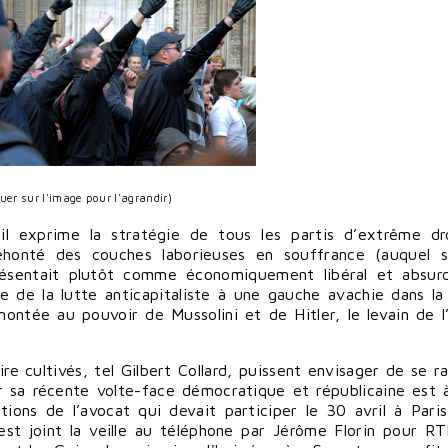
quer sur l'image pour l'agrandir)
il exprime la stratégie de tous les partis d’extrême dr
éhonté des couches laborieuses en souffrance (auquel s
 présentait plutôt comme économiquement libéral et absu
me de la lutte anticapitaliste à une gauche avachie dans la 
ontée au pouvoir de Mussolini et de Hitler, le levain de l’i
 cultivés, tel Gilbert Collard, puissent envisager de se ral
par sa récente volte-face démocratique et républicaine est 
ions de l’avocat qui devait participer le 30 avril à Pari
st joint la veille au téléphone par Jérôme Florin pour RT