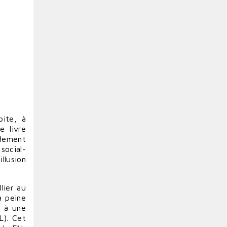
oite, à
e livre
rdement
social-
llusion
lier au
à peine
s à une
L). Cet