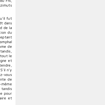
 du FN,
azimuts
’il fut
dt dans
rd de la
tion du
ceptant
iomphal
omme de
tandis,
tout le
rgne et
tendre,
’il n’y
ez-vous
ante de
ui-même
 tandis
que pour
aire et