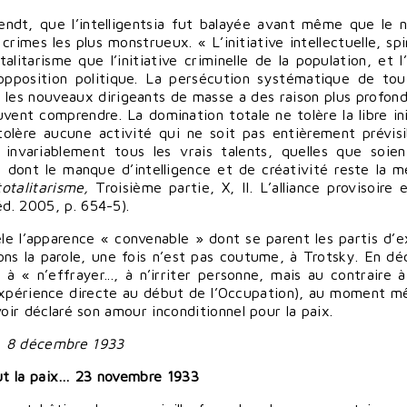
rendt, que l’intelligentsia fut balayée avant même que le 
crimes les plus monstrueux. « L’initiative intellectuelle, spi
litarisme que l’initiative criminelle de la population, et l
opposition politique. La persécution systématique de tou
ar les nouveaux dirigeants de masse a des raison plus profon
vent comprendre. La domination totale ne tolère la libre ini
olère aucune activité qui ne soit pas entièrement prévisi
 invariablement tous les vrais talents, quelles que soien
 dont le manque d’intelligence et de créativité reste la me
totalitarisme,
Troisième partie, X, II. L’alliance provisoire 
éd. 2005, p. 654-5).
èle l’apparence « convenable » dont se parent les partis d’
ons la parole, une fois n’est pas coutume, à Trotsky. En d
 à « n’effrayer..., à n’irriter personne, mais au contraire à
 l’expérience directe au début de l’Occupation), au moment 
avoir déclaré son amour inconditionnel pour la paix.
", 8 décembre 1933
ut la paix…
23 novembre 1933