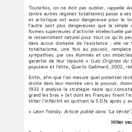
Toutefois, on ne doit pas oublier, rappelle A
(entre autres régimes totalitaires) passe à ses 
et artistique est aussi dangereuse pour le tota
l’autre sont plus dangereuses que la simple 
formes supérieures d’activité intellectuelle p
le ressentiment naturel pour tout ce qu’ils peu
dans aucun domaine de l’existence ; elle ne t
totalitarisme, une fois au pouvoir, remplace
sympathies, par ces illuminés et ces imbéciles
garantie de leur loyauté » (
Les Origines du 
populace et l’élite, Quarto Gallimard, 2002, ré
Enfin, afin que l’on mesure quel potentiel rec
droite dans leur montée vers le pouvoir, donn
1933 il analyse la stratégie nazie qui consista
grand les bras » (et dont les Français firent
Hitler l'infléchit en quittant la S.D.N. après y 
«
Léon Trotsky. Article publié dans "La Vérité
Hitler ve