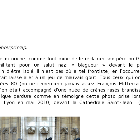
hrerprinzip.
inte-nitouche, comme font mine de le réclamer son père ou
G
n militant pour un salut nazi « blagueur » devant le 
 d'être isolé. Il n'est pas dû à tel frontiste, en l'occurr
rait laissé aller à un jeu de mauvais goût. Tous ceux qui o
ées 80 (on ne remerciera jamais assez François Mitterra
Pen était accompagné d’une nuée de crânes rasés brandis
ratique perdure comme en témoigne cette photo prise lor
 à Lyon en mai 2010, devant la Cathédrale Saint-Jean... 