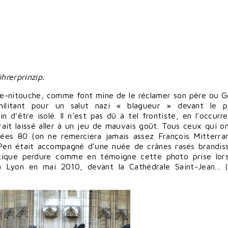
hrerprinzip.
inte-nitouche, comme font mine de le réclamer son père ou
G
n militant pour un salut nazi « blagueur » devant le 
 d'être isolé. Il n'est pas dû à tel frontiste, en l'occurr
rait laissé aller à un jeu de mauvais goût. Tous ceux qui o
ées 80 (on ne remerciera jamais assez François Mitterra
Pen était accompagné d’une nuée de crânes rasés brandis
ratique perdure comme en témoigne cette photo prise lor
 à Lyon en mai 2010, devant la Cathédrale Saint-Jean... 