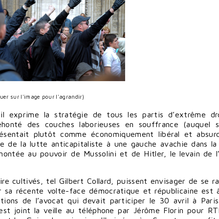
quer sur l'image pour l'agrandir)
il exprime la stratégie de tous les partis d’extrême dr
éhonté des couches laborieuses en souffrance (auquel s
 présentait plutôt comme économiquement libéral et absu
me de la lutte anticapitaliste à une gauche avachie dans la 
ontée au pouvoir de Mussolini et de Hitler, le levain de l’i
 cultivés, tel Gilbert Collard, puissent envisager de se ral
par sa récente volte-face démocratique et républicaine est 
ions de l’avocat qui devait participer le 30 avril à Pari
st joint la veille au téléphone par Jérôme Florin pour RT