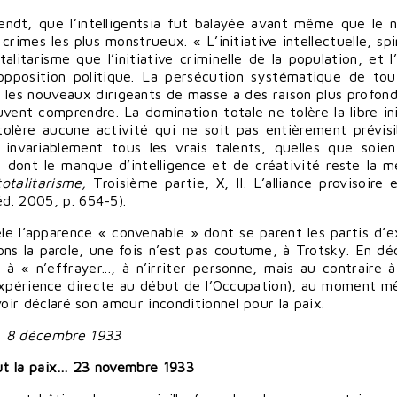
rendt, que l’intelligentsia fut balayée avant même que le 
crimes les plus monstrueux. « L’initiative intellectuelle, spi
litarisme que l’initiative criminelle de la population, et l
opposition politique. La persécution systématique de tou
ar les nouveaux dirigeants de masse a des raison plus profon
vent comprendre. La domination totale ne tolère la libre ini
olère aucune activité qui ne soit pas entièrement prévisi
 invariablement tous les vrais talents, quelles que soien
 dont le manque d’intelligence et de créativité reste la me
totalitarisme,
Troisième partie, X, II. L’alliance provisoire 
éd. 2005, p. 654-5).
èle l’apparence « convenable » dont se parent les partis d’
ons la parole, une fois n’est pas coutume, à Trotsky. En d
 à « n’effrayer..., à n’irriter personne, mais au contraire à
 l’expérience directe au début de l’Occupation), au moment 
avoir déclaré son amour inconditionnel pour la paix.
", 8 décembre 1933
ut la paix…
23 novembre 1933