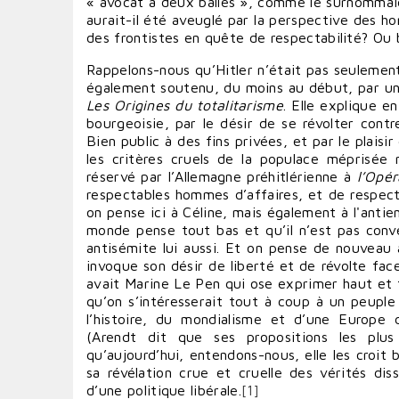
« avocat à deux balles », comme le surnommaie
aurait-il été aveuglé par la perspective des h
des frontistes en quête de respectabilité? Ou b
Rappelons-nous qu’Hitler n’était pas seulement
également soutenu, du moins au début, par une 
Les Origines du totalitarisme
. Elle explique e
bourgeoisie, par le désir de se révolter contr
Bien public à des fins privées, et par le plais
les critères cruels de la populace méprisée m
réservé par l’Allemagne préhitlérienne à
l’Opé
respectables hommes d’affaires, et de respec
on pense ici à Céline, mais également à l'antie
monde pense tout bas et qu’il n’est pas conve
antisémite lui aussi. Et on pense de nouveau 
invoque son désir de liberté et de révolte face
avait Marine Le Pen qui ose exprimer haut et 
qu’on s’intéresserait tout à coup à un peuple
l’histoire, du mondialisme et d’une Europe
(Arendt dit que ses propositions les plus 
qu’aujourd’hui, entendons-nous, elle les croit b
sa révélation crue et cruelle des vérités dis
d’une politique libérale.
[1]