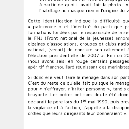
à partir de quoi il avait fait la photo...
l’habillage ne masque rien ni l’origine du
Cette identification indique la difficulté 
« patrimoine » et l’identité du parti que p
formations fondées par le responsable de la se
le FNJ (Front national de la jeunesse)
annon
dizaines d’associations, groupes et clubs nat
national, [venait] de conclure son ralliement
l’élection présidentielle de 2007 ». En mai 
(nous avons saisi en rouge certains passag
apéritif franchouillard réunissant des mariniste
Si donc elle veut faire le ménage dans son pa
C’est du reste ce qu’elle fait puisque le ménag
pour « n’effrayer, n’irriter personne », tandis
bruyante. Les ordres ont sans doute été donné
er
déclarait le père lors du 1
mai 1990, puis prov
la vigilance et à l’action, j’appelle à la discip
ordres que leurs dirigeants leur donneraient ». 