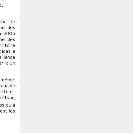
e,
lier le
une des
er 2006
upe des
ritoire
didat à
lliance
ar d'un
e-même.
tenable
erte et
rêts »,
ps qu’à
ient les