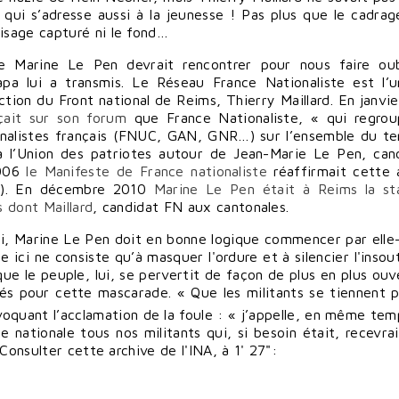
 » qui s’adresse aussi à la jeunesse ! Pas plus que le cadrag
 visage capturé ni le fond…
que Marine Le Pen devrait rencontrer pour nous faire oub
apa lui a transmis. Le Réseau France Nationaliste est l’
ction du Front national de Reims, Thierry Maillard. En janvi
çait sur son forum
que France Nationaliste, « qui regro
ionalistes français (FNUC, GAN, GNR…) sur l’ensemble du ter
 à l’Union des patriotes autour de Jean-Marie Le Pen, can
2006
le Manifeste de France nationaliste
réaffirmait cette a
es). En décembre 2010
Marine Le Pen était à Reims la st
s dont Maillard
, candidat FN aux cantonales.
rti, Marine Le Pen doit en bonne logique commencer par ell
e ici ne consiste qu’à masquer l'ordure et à silencier l'insou
 que le peuple, lui, se pervertit de façon de plus en plus ouv
s pour cette mascarade. « Que les militants se tiennent p
oquant l’acclamation de la foule : « j’appelle, en même tem
line nationale tous nos militants qui, si besoin était, recevra
Consulter cette archive de l'INA, à 1' 27":