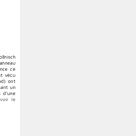
ollnisch
panneau
ence ce
nt vécu
nd) ont
sant un
s d'une
(
voir le