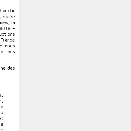
ivertir
égendée
nes, la
liste
–
uctions
France
ue nous
uctions
che des
s,
e,
un
du
et
 a
 «