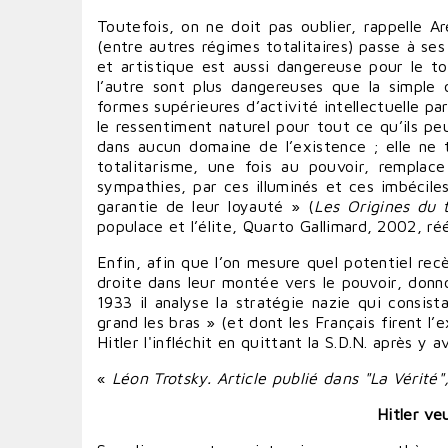
Toutefois, on ne doit pas oublier, rappelle A
(entre autres régimes totalitaires) passe à ses 
et artistique est aussi dangereuse pour le tota
l’autre sont plus dangereuses que la simple 
formes supérieures d’activité intellectuelle p
le ressentiment naturel pour tout ce qu’ils peu
dans aucun domaine de l’existence ; elle ne t
totalitarisme, une fois au pouvoir, remplace
sympathies, par ces illuminés et ces imbéciles
garantie de leur loyauté » (
Les Origines du 
populace et l’élite, Quarto Gallimard, 2002, ré
Enfin, afin que l’on mesure quel potentiel rec
droite dans leur montée vers le pouvoir, donn
1933 il analyse la stratégie nazie qui consista
grand les bras » (et dont les Français firent
Hitler l'infléchit en quittant la S.D.N. après y 
«
Léon Trotsky. Article publié dans "La Vérité
Hitler ve