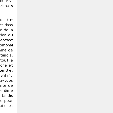
 du FN,
azimuts
’il fut
dt dans
rd de la
tion du
ceptant
iomphal
omme de
tandis,
tout le
rgne et
tendre,
’il n’y
ez-vous
ante de
ui-même
 tandis
que pour
aire et