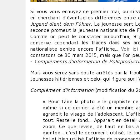
Si vous vous ennuyez ce premier mai, ou si v
en cherchant d'éventuelles différences entre 
Jugend dient dem Führer
, La jeunesse sert L
seconde promeut la jeunesse nationaliste de F
Comme on peut le constater aujourd'hui, 8 j
conserve cependant
les traces dans ses arc
nationaliste exhibe encore l'affiche...
Voir ici
constatons ce 30 mars 2015, mais que l'on peut
-
Compléments d'information de Politproducti
Mais vous serez sans doute arrêtés par la trou
Jeunesses hitlériennes et celui qui figure sur l
Complément d'information
(
modification du 26
« Pour faire la photo » le graphiste ne
même si ce dernier a été un membre acti
agrandit le visage de l'adolescent. L’af
tout. Reste le fond… Apparaît en détail « 
zoom. Ce que révèle, de haut en bas à 
menton - c’est le document utilisé, le to
bel et bien utilisé l’affiche de propagan