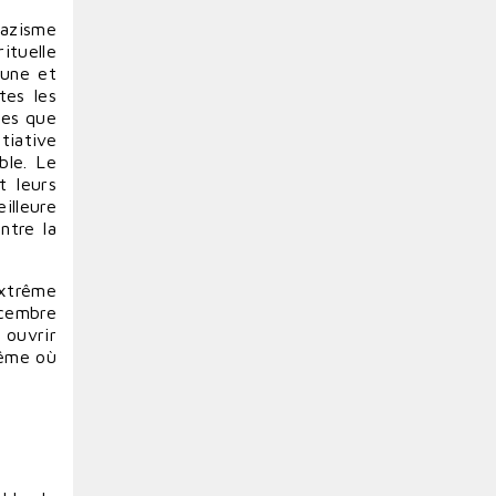
nazisme
rituelle
’une et
tes les
des que
tiative
ble. Le
t leurs
illeure
entre la
extrême
écembre
 ouvrir
même où