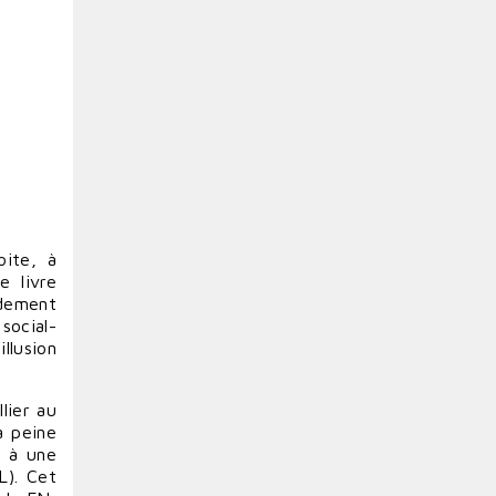
oite, à
e livre
rdement
social-
llusion
lier au
à peine
s à une
L). Cet