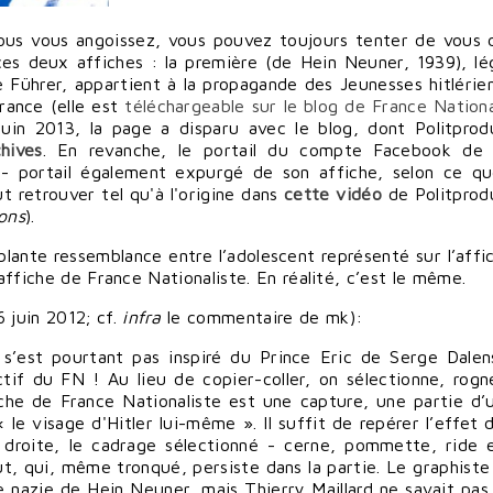
ous vous angoissez, vous pouvez toujours tenter de vous d
ces deux affiches : la première (de Hein Neuner, 1939), l
e Führer, appartient à la propagande des Jeunesses hitlérien
rance (
elle est
téléchargeable sur le blog de France Nationa
uin 2013, la page a disparu avec le blog, dont Politprod
hives
. En revanche, le portail du compte Facebook de 
- portail également expurgé de son affiche, selon ce q
 retrouver tel qu'à l'origine
dans
cette vidéo
de Politprod
ons
).
blante ressemblance entre l’adolescent représenté sur l’affi
’affiche de France Nationaliste. En réalité, c’est le même.
 juin 2012; cf.
infra
le commentaire de mk
):
 s’est pourtant pas inspiré du Prince Eric de Serge Dalen
f du FN ! Au lieu de copier-coller, on sélectionne, rogn
fiche de France Nationaliste est une capture, une partie d’
le visage d'Hitler lui-même ». Il suffit de repérer l’effet 
droite, le cadrage sélectionné - cerne, pommette, ride 
ut, qui, même tronqué, persiste dans la partie. Le graphiste
de nazie de Hein Neuner, mais Thierry Maillard ne savait pas