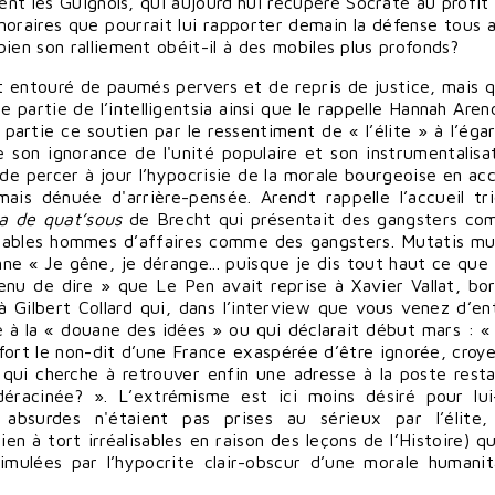
nt les Guignols, qui aujourd'hui récupère Socrate au profit
onoraires que pourrait lui rapporter demain la défense tous 
ien son ralliement obéit-il à des mobiles plus profonds?
 entouré de paumés pervers et de repris de justice, mais qu
partie de l’intelligentsia ainsi que le rappelle Hannah Aren
n partie ce soutien par le ressentiment de « l’élite » à l’éga
e son ignorance de l'unité populaire et son instrumentalisa
ir de percer à jour l’hypocrisie de la morale bourgeoise en ac
ais dénuée d'arrière-pensée. Arendt rappelle l’accueil tr
ra de quat’sous
de Brecht qui présentait des gangsters c
tables hommes d’affaires comme des gangsters. Mutatis mu
nne « Je gêne, je dérange... puisque je dis tout haut ce que 
nu de dire » que Le Pen avait reprise à Xavier Vallat, bo
à Gilbert Collard qui, dans l’interview que vous venez d’en
 à la « douane des idées » ou qui déclarait début mars : « S
fort le non-dit d’une France exaspérée d’être ignorée, croy
 qui cherche à retrouver enfin une adresse à la poste rest
 déracinée? ». L’extrémisme est ici moins désiré pour l
absurdes n'étaient pas prises au sérieux par l’élite,
ien à tort irréalisables en raison des leçons de l’Histoire) 
simulées par l’hypocrite clair-obscur d’une morale humanit