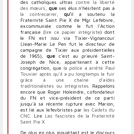
des catholiques ultras
contre la liberté
des mœurs
,
que
ses élus n'hésitent pas à
la contrecarrer
,
qu'
il a soutenu la
Fraternité Saint Pie X de Mgr Lefebvre,
excommuniée comme le fut l'Action
française (
lire ce papier intégriste
) dont
le FN est issu via Tixier-Vignancour
(Jean-Marie Le Pen fut le directeur de
campagne de Tixier aux présidentielles
de 1965),
que
c'est au prieuré Saint-
Joseph de Nice, appartenant à cette
congrégation, que
la police a arrêté Paul
Touvier après qu'il a pu longtemps la fuir
grâce à une chaîne d'aides
traditionalistes ou intégristes
. Rappelons
encore que Roger Holeindre, cofondateur
du FN et vice-président de ce parti
jusqu'à sa récente rupture avec Marion,
est lié aux lefevbristes par
les Cadets du
CNC
. Lire
Les fascistes de la Fraternité
Saint Pie X.
De plus en plus inquiétant est le discours