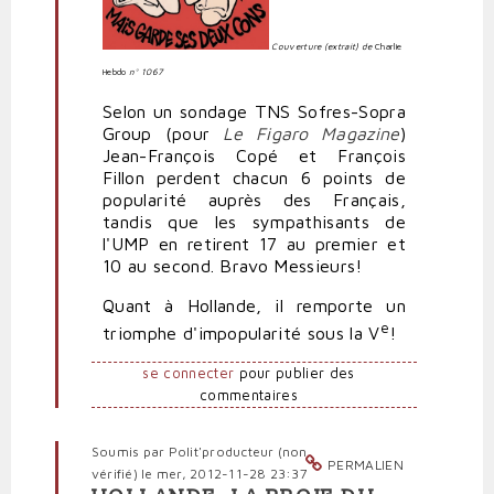
Couverture (extrait) de
Charlie
Hebdo
n° 1067
Selon un sondage TNS Sofres-Sopra
Group (pour
Le Figaro Magazine
)
Jean-François Copé et François
Fillon perdent chacun 6 points de
popularité auprès des Français,
tandis que les sympathisants de
l'UMP en retirent 17 au premier et
10 au second. Bravo Messieurs!
Quant à Hollande, il remporte un
e
triomphe d'impopularité sous la V
!
se connecter
pour publier des
commentaires
Soumis par
Polit'producteur (non
PERMALIEN
vérifié)
le mer, 2012-11-28 23:37