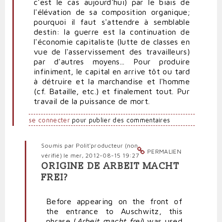
c'est le cas aujourd'hui) par le biais de
l'élévation de sa composition organique;
pourquoi il faut s'attendre à semblable
destin: la guerre est la continuation de
l'économie capitaliste (lutte de classes en
vue de l'asservissement des travailleurs)
par d'autres moyens... Pour produire
infiniment, le capital en arrive tôt ou tard
à détruire et la marchandise et l'homme
(cf. Bataille, etc.) et finalement tout. Pur
travail de la puissance de mort.
se connecter
pour publier des commentaires
Soumis par
Polit'producteur (non
PERMALIEN
vérifié)
le mer, 2012-08-15 19:27
ORIGINE DE ARBEIT MACHT
En
FREI?
réponse
à
Before appearing on the front of
Comment
the entrance to Auschwitz, this
l'esprit
phrase (
Arbeit macht frei
) was used
se