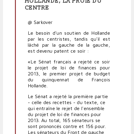
HOLLANDE, LA PROIE DU
En
CENTRE
réponse
à
@ Sarkover
Frontisation
inévitable
Le besoin d'un soutien de Hollande
de
par les centristes, tandis qu'il est
la
lâché par la gauche de la gauche,
droite
est devenu patent ce soir :
par
Sarkover
«Le Sénat français a rejeté ce soir
le projet de loi de finances pour
2013, le premier projet de budget
du quinquennat de François
Hollande.
Le Sénat a rejeté la première partie
- celle des recettes - du texte, ce
qui entraîne le rejet de l'ensemble
du projet de loi de finances pour
2013. Au total, 165 sénateurs se
sont prononcés contre et 156 pour.
Les sénateurs du Front de gauche