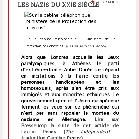
PERMALIEN
Sarkover
LES NAZIS DU XXIE SIÈCLE
Sur la cabine téléphonique : "Ministère de la
Protection des citoyens"
(Dessin de Yannis Iannou)
Alors que Londres accueille les Jeux
paralympiques, à Athènes le parti
d'extrême-droite Aube Dorée se répand
en incitations à la haine contre les
personnes handicapées et les
homosexuels, après s'en être pris aux
immigrés et aux minorités ethniques. Le
gouvernement grec et l'Union européenne
ferment les yeux sur ce phénomène qui
n'est pas sans rappeler la montée du
nazisme en Allemagne.
Lire
sur
Presseurop
la suite de cet article de
Laurie Penny (
The Independent
-
traduction Caroline Penny)
.