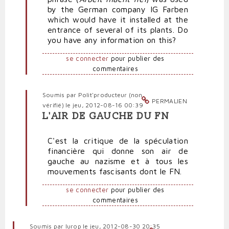
by the German company IG Farben
nazifiait
which would have it installed at the
subrepticement
entrance of several of its plants. Do
sous
you have any information on this?
Sarkopen
par
se connecter
pour publier des
Sarkover
commentaires
Soumis par
Polit'producteur (non
PERMALIEN
vérifié)
le jeu, 2012-08-16 00:39
L'AIR DE GAUCHE DU FN
En
réponse
C'est la critique de la spéculation
à
financière qui donne son air de
Comment
gauche au nazisme et à tous les
l'esprit
mouvements fascisants dont le FN.
se
nazifiait
se connecter
pour publier des
subrepticement
commentaires
sous
Sarkopen
par
Soumis par
Iurop
le jeu, 2012-08-30 20:35