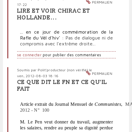
PERMALIEN
17:22
LIRE ET VOIR CHIRAC ET
HOLLANDE...
... en ce jour de commémoration de la
Rafle du Vél d'hiv' :
Pas de dialogue ni de
compromis avec l'extrême droite...
se connecter
pour publier des commentaires
Soumis par
Polit'producteur (non vérifié)
le
PERMALIEN
ven, 2012-08-03 18:16
CE QUE DIT LE FN ET CE QU'IL
FAIT
Article extrait du Journal Mensuel de
Communistes
,
M
2012 - N° 100
M. Le Pen veut donner du travail, augmenter
les salaires, rendre au peuple sa dignité perdue