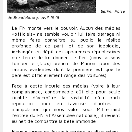
Berlin, Porte
de Brandebourg, avril 1945
Le FN monte vers le pouvoir. Aucun des médias
«officiels» ne semble vouloir lui faire barrage ni
même faire connaître au public la réalité
profonde de ce parti et de son idéologie,
inchangée en dépit des apparences républicaines
que tente de lui donner Le Pen (nous laissons
tomber le (faux) prénom de Marion, pour des
raisons évidentes dont la première est que le
père est officiellement rangé des voitures).
Face à cette incurie des médias (voire à leur
complaisance, condamnable eût-elle pour seule
finalité d'accroître la visibilité d'un parti
repoussoir pour en favoriser d'autres –
manipulation qui nous valut sous Mitterrand
l'entrée du FN à l’Assemblée nationale), il revient
au net de combattre la bête immonde.
Nous ouvrons ce
forum
à toutes les discussions,