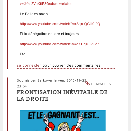
v=JrYs2VaKftE&feature=related
Le Bal des nazis :
http://www.youtube.com/watch?v=Sqn-QGH0IJQ
Et la dénégation encore et toujours :
http://www.youtube.com/watch?v=oKUqX_PCofE
Etc.
se connecter
pour publier des commentaires
Soumis par
Sarkover
le ven, 2012-11-23
PERMALIEN
23:54
FRONTISATION INÉVITABLE DE
LA DROITE