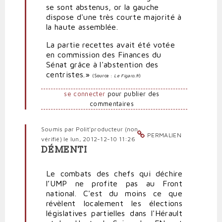
se sont abstenus, or la gauche
dispose d'une très courte majorité à
la haute assemblée.
La partie recettes avait été votée
en commission des Finances du
Sénat grâce à l'abstention des
centristes.»
(Source :
Le Figaro.f
r)
se connecter
pour publier des
commentaires
Soumis par
Polit'producteur (non
PERMALIEN
vérifié)
le lun, 2012-12-10 11:26
DÉMENTI
En
réponse
Le combats des chefs qui déchire
à
l’UMP ne profite pas au Front
Frontisation
national. C'est du moins ce que
inévitable
révèlent localement les élections
de
législatives partielles dans l'Hérault
la