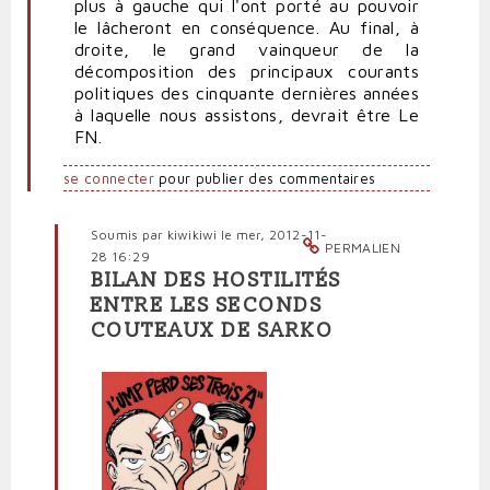
plus à gauche qui l'ont porté au pouvoir
le lâcheront en conséquence. Au final, à
droite, le grand vainqueur de la
décomposition des principaux courants
politiques des cinquante dernières années
à laquelle nous assistons, devrait être Le
FN.
se connecter
pour publier des commentaires
Soumis par
kiwikiwi
le mer, 2012-11-
PERMALIEN
28 16:29
BILAN DES HOSTILITÉS
En
ENTRE LES SECONDS
réponse
COUTEAUX DE SARKO
à
Frontisation
inévitable
de
la
droite
par
Sarkover