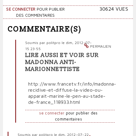
30624 VUES
SE CONNECTER
POUR PUBLIER
DES COMMENTAIRES
COMMENTAIRE(S)
Soumis par
politpro
le dim, 2012-07-
PERMALIEN
15 23:55
LIRE AUSSI ET VOIR SUR
En
MADONNA ANTI-
réponse
MARIONNETTISTE
à
Madonna
récidive,
http://www.francetv.fr/info/madonna-
Marion
recidive-et-diffuse-la-video-ou-
porte
apparait-marine-le-pen-au-stade-
plainte
de-france_118933.html
par
Anti-
se connecter
pour publier des
marionnettiste
commentaires
Soumis par
politpro
le dim, 2012-07-22