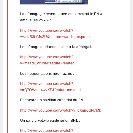
La démagogie revendiquée ou comment le FN «
empile les voix » :
http://www.youtube.com/watch?
v=atuS3fMJs2U&feature=watch_response
Le ménage marionnettiste par la dénégation :
http://www.youtube.com/watch?
v=maadlLwrJ9I&feature=related
Les fréquentations néo-nazies :
http://www.youtube.com/watch?
v=Q7OWum4wvKE&feature=related
Et encore un nazillon candidat du FN :
http://www.youtube.com/watch?v=dXijp0GN7Mk
Un parti crypto-fasciste selon BHL :
http://www.youtube.com/watch?