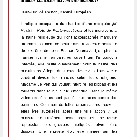
groupes coupables doivent être dissous !»
Jean-Luc Mélenchon, Député Européen
L
’indigne occupation du chantier d’une mosquée
[cf.
Rue89
- Note de Politproductions]
et les incitations à
la haine re
ligieuse qui l’ont accompagnée marquent
un franchissement de seuil dans la violence politique
de l’extrême droite en France. Dorénavant, en plus de
l’antisémitisme rampant ou ouvert qui l’a toujours
infectée, elle milite ouvertement pour la haine des
musulmans. Adepte du « choc des civilisations » elle
voudrait diviser les français selon leurs religions.
Madame Le Pen qui voulait interdire les kippas et les
foulards dans la rue a été entendue. Dans la même
veine ses émules sont passés aux actes contre des
bâtiments. Comment de telles organisations peuvent-
elles être autorisées après une telle action ? Le
ministre de l’intérieur devra appliquer une ferme
répression. Les groupes impliqués doivent être
dissous. Une enquête doit être menée sur les