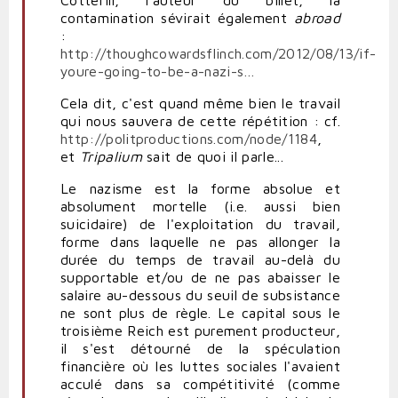
Cotterill, l'auteur du billet, la
contamination sévirait également
abroad
:
http://thoughcowardsflinch.com/2012/08/13/if-
youre-going-to-be-a-nazi-s…
Cela dit, c'est quand même bien le travail
qui nous sauvera de cette répétition : cf.
http://politproductions.com/node/1184
,
et
Tripalium
sait de quoi il parle...
Le nazisme est la forme absolue et
absolument mortelle (i.e. aussi bien
suicidaire) de l'exploitation du travail,
forme dans laquelle ne pas allonger la
durée du temps de travail au-delà du
supportable et/ou de ne pas abaisser le
salaire au-dessous du seuil de subsistance
ne sont plus de règle. Le capital sous le
troisième Reich est purement producteur,
il s'est détourné de la spéculation
financière où les luttes sociales l'avaient
acculé dans sa compétitivité (comme