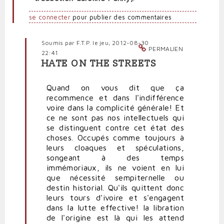
se connecter
pour publier des commentaires
Soumis par
F.T.P.
le jeu, 2012-08-30
PERMALIEN
22:41
HATE ON THE STREETS
En
réponse
Quand on vous dit que ça
à
recommence et dans l'indifférence
Les
voire dans la complicité générale! Et
nazis
ce ne sont pas nos intellectuels qui
du
se distinguent contre cet état des
XXIe
choses. Occupés comme toujours à
siècle
leurs cloaques et spéculations,
par
songeant à des temps
Iurop
immémoriaux, ils ne voient en lui
que nécessité sempiternelle ou
destin historial. Qu'ils quittent donc
leurs tours d'ivoire et s'engagent
dans la lutte effective! la libration
de l'origine est là qui les attend