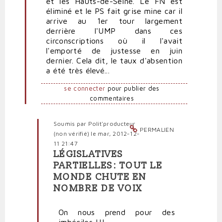
et les Hauts-de-Seine. Le FN est
droite
éliminé et le PS fait grise mine car il
par
arrive au 1er tour largement
Sarkover
derrière l'UMP dans ces
circonscriptions où il l'avait
l'emporté de justesse en juin
dernier. Cela dit, le taux d'absention
a été très élevé...
se connecter
pour publier des
commentaires
Soumis par
Polit'producteur
PERMALIEN
(non vérifié)
le mar, 2012-12-
11 21:47
LÉGISLATIVES
En
PARTIELLES: TOUT LE
réponse
MONDE CHUTE EN
à
NOMBRE DE VOIX
Démenti
par
Polit'producteur
On nous prend pour des
(non