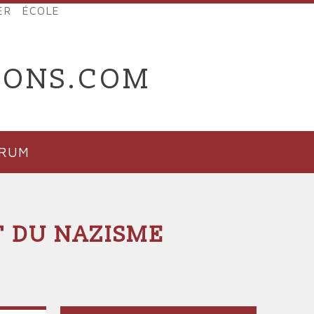
ER
ÉCOLE
IONS.COM
ORUM
T DU NAZISME