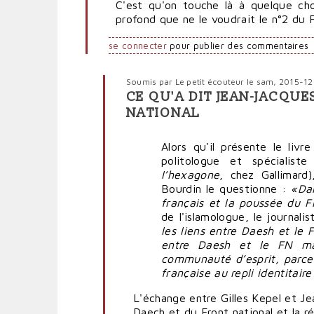
C'est qu'on touche là à quelque cho
profond que ne le voudrait le n°2 du 
se connecter
pour publier des commentaires
Soumis par
Le petit écouteur
le sam, 2015-12
CE QU'A DIT JEAN-JACQU
En
NATIONAL
réponse
à
Alors qu'il présente le liv
Le
politologue et spécialist
FN
l’hexagone
, chez Gallimar
n'apprécie
Bourdin le questionne :
«Dan
pas
français et la poussée du F
du
de l'islamologue, le journa
tout
les liens entre Daesh et le F
qu'on
entre Daesh et le FN mai
le
communauté d’esprit, parce 
rapproche
française au repli identitaire
de
Daech
L'échange entre Gilles Kepel et 
par
Daech et du Front national et la r