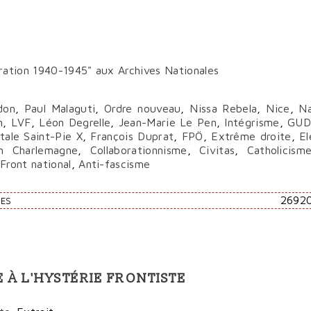
boration 1940-1945" aux Archives Nationales
don
,
Paul Malaguti
,
Ordre nouveau
,
Nissa Rebela
,
Nice
,
N
n
,
LVF
,
Léon Degrelle
,
Jean-Marie Le Pen
,
Intégrisme
,
GUD
tale Saint-Pie X
,
François Duprat
,
FPÖ
,
Extrême droite
,
El
on Charlemagne
,
Collaborationnisme
,
Civitas
,
Catholicism
Front national
,
Anti-fascisme
2692
RES
 À L'HYSTÉRIE FRONTISTE