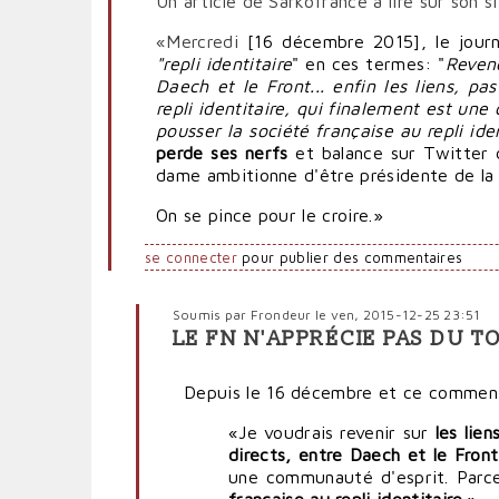
Un article de Sarkofrance à lire sur son si
«
Mercredi
[16 décembre 2015], le journ
"repli identitaire
" en ces termes: "
Reveno
Daech et le Front... enfin les liens, pa
repli identitaire, qui finalement est un
pousser la société française au repli iden
perde ses nerfs
et balance sur Twitter 
dame ambitionne d'être présidente de la
On se pince pour le croire.»
se connecter
pour publier des commentaires
Soumis par
Frondeur
le ven, 2015-12-25 23:51
LE FN N'APPRÉCIE PAS DU 
En
réponse
Depuis le 16 décembre et ce comment
à
La
«Je voudrais revenir sur
les liens
République
directs, entre Daech et le Front 
débande
une communauté d'esprit. Par
face
française au repli identitaire
.»