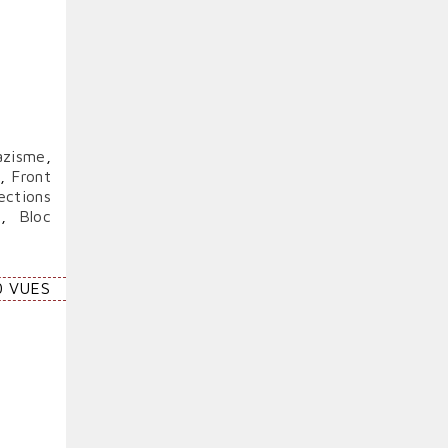
azisme
,
,
Front
ections
e
,
Bloc
0 VUES