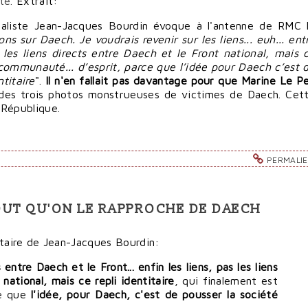
te.
Extrait:
aliste Jean-Jacques Bourdin évoque à l'antenne de RMC 
ns sur Daech. Je voudrais revenir sur les liens... euh... ent
s les liens directs entre Daech et le Front national, mais 
e communauté... d’esprit, parce que l’idée pour Daech c’est 
titaire
".
Il n'en fallait pas davantage pour que Marine Le P
des trois photos monstrueuses de victimes de Daech. Cet
 République.
PERMALI
TOUT QU'ON LE RAPPROCHE DE DAECH
aire de Jean-Jacques Bourdin:
 entre Daech et le Front... enfin les liens, pas les liens
national, mais ce repli identitaire
, qui finalement est
ce que
l'idée, pour Daech, c'est de pousser la société