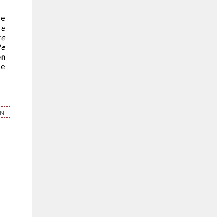
le
re
ce
de
en
te
EN