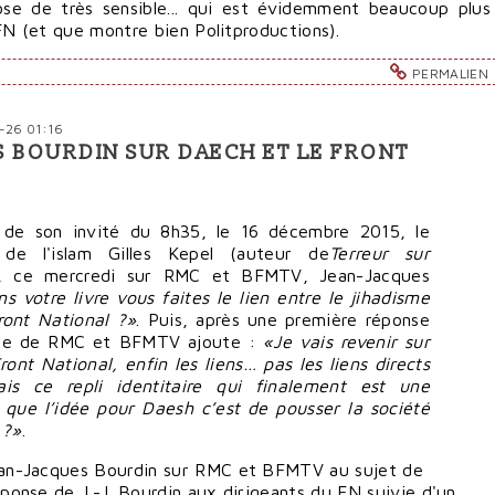
se de très sensible... qui est évidemment beaucoup plus
FN (et que montre bien Politproductions).
PERMALIEN
-26 01:16
ES BOURDIN SUR DAECH ET LE FRONT
re de son invité du 8h35, le 16 décembre 2015, le
e de l'islam Gilles Kepel (auteur de
Terreur sur
d), ce mercredi sur RMC et BFMTV, Jean-Jacques
s votre livre vous faites le lien entre le jihadisme
ront National ?»
. Puis, après une première réponse
liste de RMC et BFMTV ajoute :
«Je vais revenir sur
ront National, enfin les liens… pas les liens directs
s ce repli identitaire qui finalement est une
que l’idée pour Daesh c’est de pousser la société
 ?»
.
Jean-Jacques Bourdin sur RMC et BFMTV au sujet de
éponse de J.-J. Bourdin aux dirigeants du FN suivie d'un