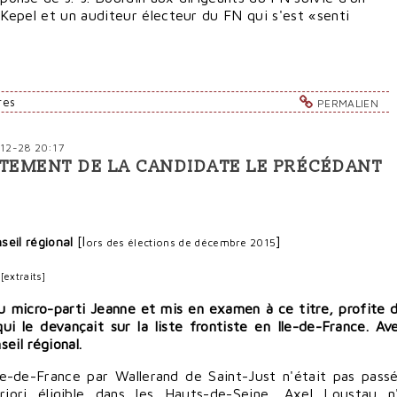
s Kepel et un auditeur électeur du FN qui s'est «senti
res
PERMALIEN
-12-28 20:17
STEMENT DE LA CANDIDATE LE PRÉCÉDANT
[l
]
seil régional
ors des élections de décembre 2015
2
[extraits]
u micro-parti Jeanne et mis en examen à ce titre, profite 
i le devançait sur la liste frontiste en Ile-de-France. Av
eil régional.
le-de-France par Wallerand de Saint-Just n'était pas pass
riori éligible dans les Hauts-de-Seine, Axel Loustau n