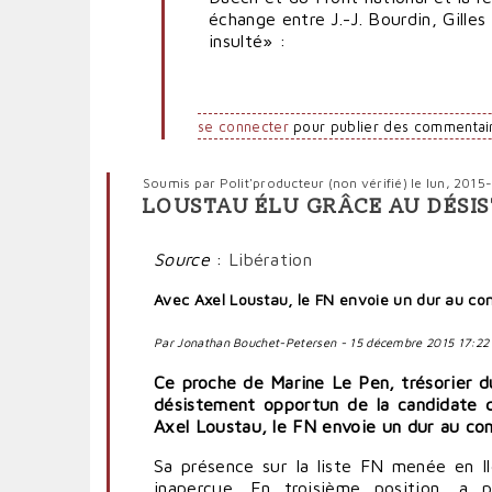
Frondeur
échange entre J.-J. Bourdin, Gille
insulté» :
se connecter
pour publier des commentai
Soumis par
Polit'producteur (non vérifié)
le lun, 2015
LOUSTAU ÉLU GRÂCE AU DÉSI
Source
:
Libération
Avec Axel Loustau, le FN envoie un dur au con
Par Jonathan Bouchet-Petersen - 15 décembre 2015 17:2
Ce proche de Marine Le Pen, trésorier d
désistement opportun de la candidate qu
Axel Loustau, le FN envoie un dur au cons
Sa présence sur la liste FN menée en I
inaperçue. En troisième position, a p