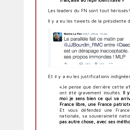
à
l'hystérie
Les leaders du FN sont tout hérissés!
frontiste
par
Il y a eu les tweets de la présidente 
politpro
Et il y a eu les justifications indigné
«Je pense que derrière cette affa
ont été gravement insultés.
Il 
moi je sens bien ce qui va arr
France libre, une France patriote
Et vous défendez une France 
nationale, sa souveraineté nati
pas autre chose, avec ses métho