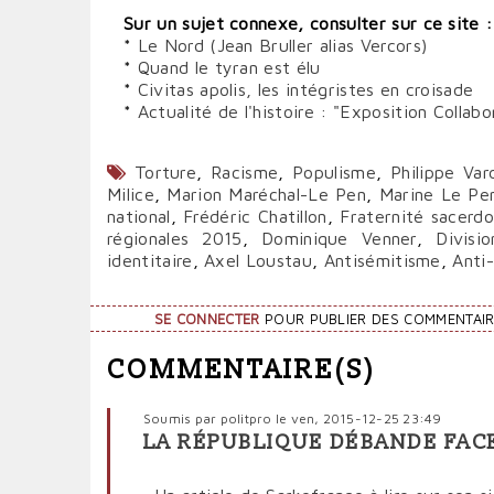
Sur un sujet connexe, consulter sur ce site :
*
Le Nord (Jean Bruller alias Vercors)
*
Quand le tyran est élu
*
Civitas apolis, les intégristes en croisade
*
Actualité de l'histoire : "Exposition Colla
Torture
,
Racisme
,
Populisme
,
Philippe Var
Milice
,
Marion Maréchal-Le Pen
,
Marine Le Pe
national
,
Frédéric Chatillon
,
Fraternité sacerdo
régionales 2015
,
Dominique Venner
,
Divisi
identitaire
,
Axel Loustau
,
Antisémitisme
,
Anti-
SE CONNECTER
POUR PUBLIER DES COMMENTAI
COMMENTAIRE(S)
Soumis par
politpro
le ven, 2015-12-25 23:49
LA RÉPUBLIQUE DÉBANDE FACE