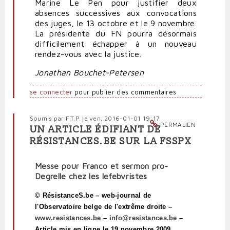
Marine Le Pen pour justifier deux
absences successives aux convocations
des juges, le 13 octobre et le 9 novembre.
La présidente du FN pourra désormais
difficilement échapper à un nouveau
rendez-vous avec la justice.
Jonathan Bouchet-Petersen
se connecter
pour publier des commentaires
Soumis par
F.T.P.
le ven, 2016-01-01 19:17
PERMALIEN
UN ARTICLE ÉDIFIANT DE
RÉSISTANCES.BE SUR LA FSSPX
Messe pour Franco et sermon pro-
Degrelle chez les lefebvristes
© RésistanceS.be – web-journal de
l'Observatoire belge de l'extrême droite –
www.resistances.be
–
info@resistances.be
–
Article mis en ligne le 19 novembre 2009.