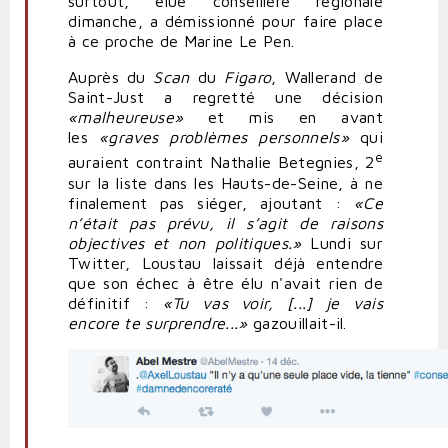
surtout, élue conseillère régionale
dimanche, a démissionné pour faire place
à ce proche de Marine Le Pen.
Auprès du
Scan
du
Figaro
, Wallerand de
Saint-Just a regretté une décision
«malheureuse»
et mis en avant
les
«graves problèmes personnels»
qui
e
auraient contraint Nathalie Betegnies, 2
sur la liste dans les Hauts-de-Seine, à ne
finalement pas siéger, ajoutant :
«Ce
n’était pas prévu, il s’agit de raisons
objectives et non politiques.»
Lundi sur
Twitter, Loustau laissait déjà entendre
que son échec à être élu n'avait rien de
définitif :
«Tu vas voir, [...] je vais
encore te surprendre...»
gazouillait-il.