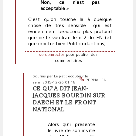
Non, ce n'est pas
acceptable
.»
C'est qu'on touche là à quelque
chose de très sensible... qui est
évidemment beaucoup plus profond
que ne le voudrait le n°2 du FN (et
que montre bien Politproductions).
se connecter
pour publier des
commentaires
Soumis par
Le petit écouteur
le
PERMALIEN
sam, 2015-12-26 01:16
CE QU'A DIT JEAN-
En
JACQUES BOURDIN SUR
réponse
DAECH ET LE FRONT
à
NATIONAL
Le
FN
n'apprécie
Alors qu'il présente
pas
le livre de son invité
du