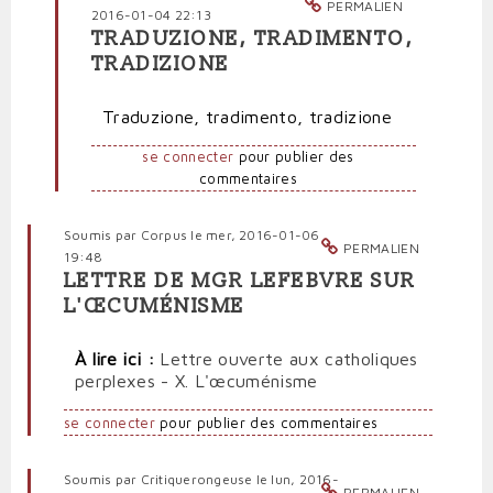
PERMALIEN
2016-01-04 22:13
TRADUZIONE, TRADIMENTO,
En
TRADIZIONE
réponse
à
Traduzione, tradimento, tradizione
«
Renouveler
se connecter
pour publier des
toute
commentaires
chose
dans
le
Soumis par
Corpus
le mer, 2016-01-06
Christ
PERMALIEN
19:48
»
LETTRE DE MGR LEFEBVRE SUR
par
L'ŒCUMÉNISME
AT
(non
À
lire ici :
Lettre ouverte aux catholiques
vérifié)
perplexes - X. L'œcuménisme
se connecter
pour publier des commentaires
Soumis par
Critiquerongeuse
le lun, 2016-
PERMALIEN