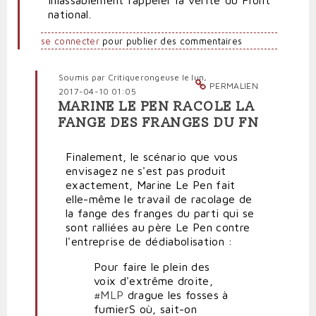
national.
se connecter
pour publier des commentaires
Soumis par
Critiquerongeuse
le lun,
PERMALIEN
2017-04-10 01:05
MARINE LE PEN RACOLE LA
En
FANGE DES FRANGES DU FN
réponse
à
Finalement, le scénario que vous
Echec
envisagez ne s'est pas produit
de
exactement, Marine Le Pen fait
la
elle-même le travail de racolage de
dédiabolisation,
la fange des franges du parti qui se
de
sont ralliées au père Le Pen contre
l'aveu
l'entreprise de dédiabolisation :
des
frontistes
Pour faire le plein des
de
voix d'extrême droite,
souche
#MLP
drague les fosses à
par
fumierS où, sait-on
Res