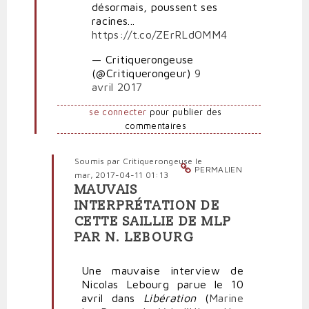
désormais, poussent ses
Publica
racines...
https://t.co/ZErRLdOMM4
— Critiquerongeuse
(@Critiquerongeur)
9
avril 2017
se connecter
pour publier des
commentaires
Soumis par
Critiquerongeuse
le
PERMALIEN
mar, 2017-04-11 01:13
MAUVAIS
En
INTERPRÉTATION DE
réponse
CETTE SAILLIE DE MLP
à
PAR N. LEBOURG
Marine
Le
Pen
Une mauvaise interview de
racole
Nicolas Lebourg parue le 10
la
avril dans
Libération
(
Marine
fange