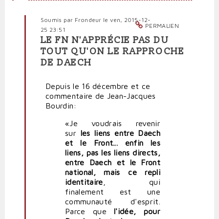
Soumis par
Frondeur
le ven, 2015-12-
PERMALIEN
25 23:51
LE FN N'APPRÉCIE PAS DU
En
TOUT QU'ON LE RAPPROCHE
réponse
DE DAECH
à
La
République
Depuis le 16 décembre et ce
débande
commentaire de Jean-Jacques
face
Bourdin:
à
«Je voudrais revenir
l'hystérie
sur
les liens entre Daech
frontiste
et le Front... enfin les
par
liens, pas les liens directs,
politpro
entre Daech et le Front
national, mais ce repli
identitaire
, qui
finalement est une
communauté d'esprit.
Parce que
l'idée, pour