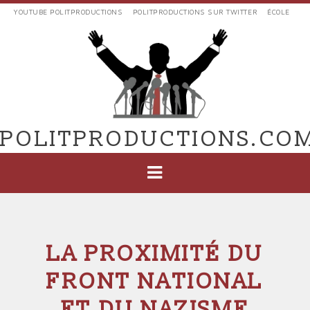
Aller
YOUTUBE POLITPRODUCTIONS
POLITPRODUCTIONS SUR TWITTER
ÉCOLE
au
LIENS
contenu
EXTERNES
principal
VERS
POLIT'PRODUCTIONS
POLITPRODUCTIONS.CO
NAVIGATION
PRINCIPALE
LA PROXIMITÉ DU
FRONT NATIONAL
ET DU NAZISME