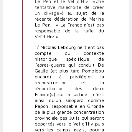
Le Pen et le Vel d'Hiv: «Une
des
tentative maladroite de créer
franges
un clivage»
) au sujet de la
du
récente déclaration de Marine
FN
Le Pen : « La France n’est pas
par
responsable de la rafle du
Critiquerongeuse
Vel’d’Hiv ».
1/ Nicolas Lebourg ne tient pas
compte du contexte
historique spécifique de
l’après-guerre qui conduit De
Gaulle (et plus tard Pompidou
encore) à privilégier la
reconstruction et la
réconciliation des deux
France(s) sur la justice ; c’est
ainsi qu’un salopard comme
Papon, responsable en Gironde
de la plus grande concentration
provinciale des Juifs qui seront
déportés vers le Vel d’Hiv puis
vers les camps nazis, pourra