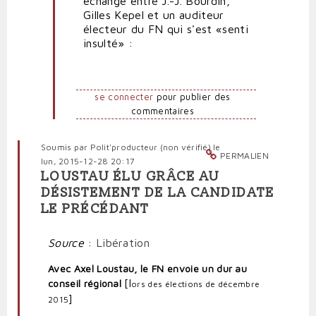
échange entre J.-J. Bourdin,
Gilles Kepel et un auditeur
électeur du FN qui s'est «senti
insulté» :
se connecter
pour publier des
commentaires
Soumis par
Polit'producteur (non vérifié)
le
PERMALIEN
lun, 2015-12-28 20:17
LOUSTAU ÉLU GRÂCE AU
DÉSISTEMENT DE LA CANDIDATE
LE PRÉCÉDANT
Source
:
Libération
Avec Axel Loustau, le FN envoie un dur au
[l
conseil régional
ors des élections de décembre
]
2015