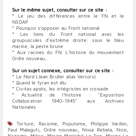
Sur le même sujet, consulter sur ce site :
*
Le jeu des différences entre le FN et le
NSDAP
*
Pourquoi s'opposer au Front national
*
Les liens du Front national avec les
groupuscules d'extrême droite: sous le bleu
marine, la peste brune
*
Aux racines du FN. L'histoire du mouvement
Ordre nouveau...
Sur un sujet connexe, consulter sur ce site :
*
Le Nord (Jean Bruller alias Vercors)
*
Quand le tyran est élu
*
Civitas apolis, les intégristes en croisade
*
Actualité de l'histoire : "Exposition
Collaboration 1940-1945" aux Archives
Nationales
Torture
,
Racisme
,
Populisme
,
Philippe Vardon
,
Paul Malaguti
,
Ordre nouveau
,
Nissa Rebela
,
Nice
,
Nazisme
,
Milice
,
Marion Maréchal-Le Pen
,
Marine Le