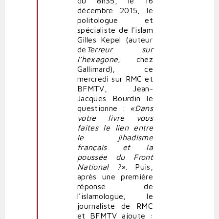
du 8h35, le 16
tout
décembre 2015, le
qu'on
politologue et
le
spécialiste de l'islam
rapproche
Gilles Kepel (auteur
de
de
Terreur sur
Daech
l’hexagone
, chez
par
Gallimard), ce
Frondeur
mercredi sur RMC et
BFMTV, Jean-
Jacques Bourdin le
questionne :
«Dans
votre livre vous
faites le lien entre
le jihadisme
français et la
poussée du Front
National ?»
. Puis,
après une première
réponse de
l'islamologue, le
journaliste de RMC
et BFMTV ajoute :