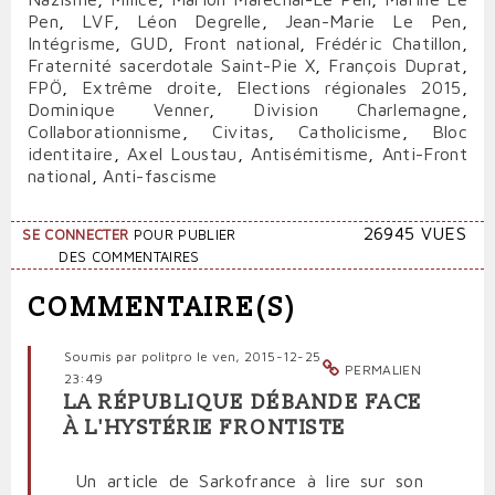
Pen
,
LVF
,
Léon Degrelle
,
Jean-Marie Le Pen
,
Intégrisme
,
GUD
,
Front national
,
Frédéric Chatillon
,
Fraternité sacerdotale Saint-Pie X
,
François Duprat
,
FPÖ
,
Extrême droite
,
Elections régionales 2015
,
Dominique Venner
,
Division Charlemagne
,
Collaborationnisme
,
Civitas
,
Catholicisme
,
Bloc
identitaire
,
Axel Loustau
,
Antisémitisme
,
Anti-Front
national
,
Anti-fascisme
26945 VUES
SE CONNECTER
POUR PUBLIER
DES COMMENTAIRES
COMMENTAIRE(S)
Soumis par
politpro
le ven, 2015-12-25
PERMALIEN
23:49
LA RÉPUBLIQUE DÉBANDE FACE
À L'HYSTÉRIE FRONTISTE
Un article de Sarkofrance à lire sur son